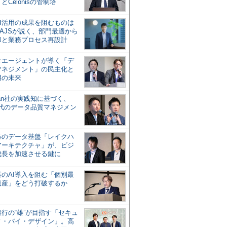
とCelonisの管制塔
AI活用の成果を阻むものは
AJSが説く、部門最適から
却と業務プロセス再設計
タエージェントが導く「デ
マネジメント」の民主化と
用の未来
san社の実践知に基づく、
時代のデータ品質マネジメン
対応のデータ基盤「レイクハ
アーキテクチャ」が、ビジ
成長を加速させる鍵に
業のAI導入を阻む「個別最
遺産」をどう打破するか
行の“雄”が目指す「セキュ
ィ・バイ・デザイン」。高