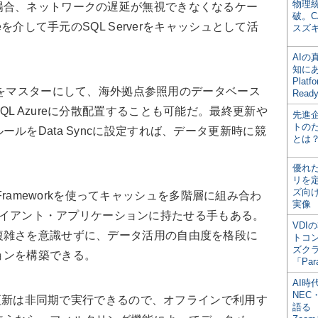
物理
場合、ネットワークの遅延が無視できなくなるケー
破。C
eを介して手元のSQL Serverをキャッシュとして活
スズ
AI
知にある
Plat
verをマスターにして、海外拠点参照用のデータベース
Read
L Azureに分散配置することも可能だ。最終更新や
先進
トの
ルをData Syncに設定すれば、データ更新時に競
とは
。
優れ
リを
ズ向
c Frameworkを使ってキャッシュを多階層に組み合わ
実像
したクライアント・アプリケーションに持たせる手もある。
VDI
複雑さを意識せずに、データ活用の自由度を格段に
トコ
ズク
ョンを構築できる。
「Par
AI時
NEC・
続と更新は非同期で実行できるので、オフラインで利用す
語る