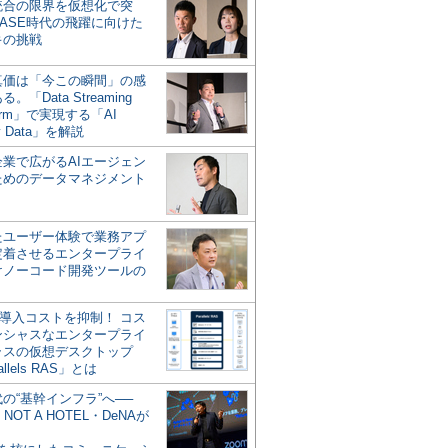
統合の限界を仮想化で突
ASE時代の飛躍に向けた
キの挑戦
の真価は「今この瞬間」の感
。「Data Streaming
form」で実現する「AI
y Data」を解説
企業で広がるAIエージェン
ためのデータマネジメント
？
たユーザー体験で業務アプ
定着させるエンタープライ
けノーコード開発ツールの
の導入コストを抑制！ コス
ンシャスなエンタープライ
ラスの仮想デスクトップ
allels RAS」とは
代の“基幹インフラ”へ──
NOT A HOTEL・DeNAが