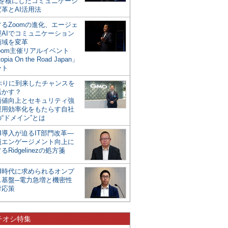
mを核にしたコミュニケーシ
革とAI活用法
るZoomの進化、エージェ
型AIでコミュニケーション
領域を変革
oom主催リアルイベント
opia On the Road Japan」
ート
年ぶりに到来したチャンスを
活かす？
価値向上とセキュリティ強
運用効率化をもたらす自社
“ドメイン”とは
I導入が迫るIT部門改革―
員エンゲージメント向上に
るRidgelinezの処方箋
AI時代に求められるオンプ
ス基盤─電力急増と機密性
対応策
チオシ特集