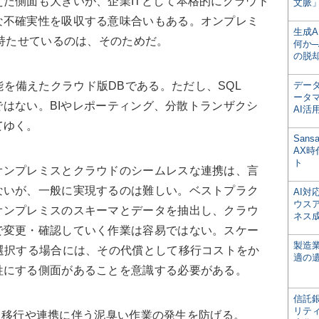
た側面も大きいが、企業ITとして本格的にクラウド
文脈」
な不確実性を吸収する意味合いもある。オンプレミ
生成
性を持たせているのは、そのためだ。
何か─
の脱
のコア機能を備えたクラウド版DBである。ただし、SQL
デー
ータ
けではない。BIやレポーティング、分散トランザクシ
AI活
てゆく。
San
AX
ト
オンプレミスとクラウドのシームレスな連携は、言
ないが、一般に実現するのは難しい。ベストプラク
AI
ウス
オンプレミスのスキーマとデータを抽出し、クラウ
ネス
で変更・確認していく作業は容易ではない。スケー
製造
選択する場合には、その代償として移行コストをか
適の
牲にする側面があることを意識する必要がある。
信託銀
リテ
とで、移行や連携に伴う泥臭い作業の発生を防げる。