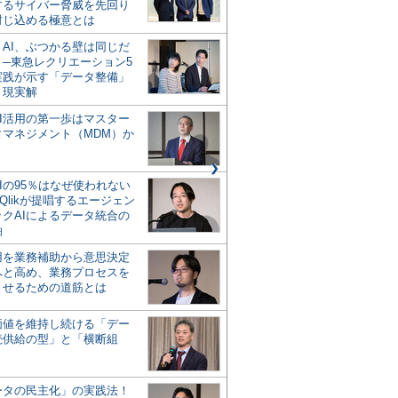
するサイバー脅威を先回り
封じ込める極意とは
とAI、ぶつかる壁は同じだ
」─東急レクリエーション5
実践が示す「データ整備」
う現実解
AI活用の第一歩はマスター
タマネジメント（MDM）か
Iの95％はなぜ使われない
Qlikが提唱するエージェン
ックAIによるデータ統合の
軸
活用を業務補助から意思決定
へと高め、業務プロセスを
させるための道筋とは
の価値を維持し続ける「デー
続供給の型」と「横断組
ータの民主化」の実践法！