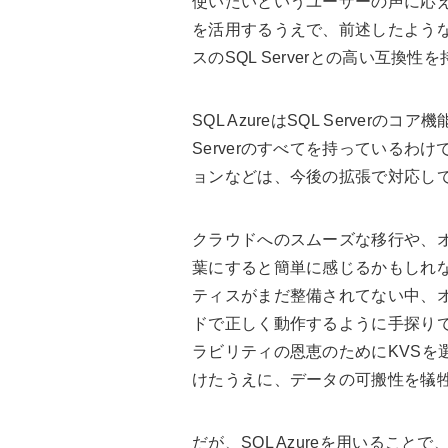
使いたいというユーザーの声に応え
を活用するうえで、前述したよう
スのSQL Serverとの高い互換
SQL AzureはSQL Server
Serverのすべてを持っているわ
ョンなどは、今後の拡張で対応し
クラウドへのスムーズな移行や、
葉にすると簡単に感じるかもしれ
ティスがまだ整備されてない中、
ドで正しく動作するように手探り
ラビリティの恩恵のためにKVSを
けたうえに、データの可搬性を犠
だが、SQL Azureを用いるこ