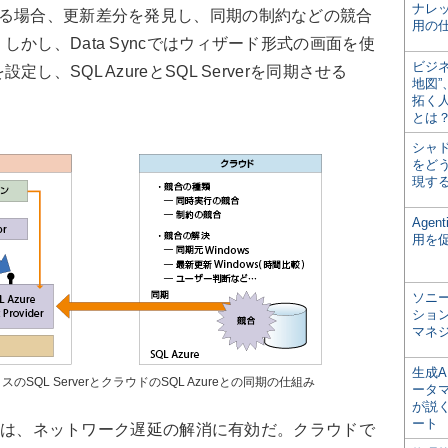
ナレ
せる場合、更新差分を発見し、同期の制約などの競合
用の仕
かし、Data Syncではウィザード形式の画面を使
ビジ
、SQL AzureとSQL Serverを同期させる
地図
拓く
とは
シャ
をどう
現す
Age
用を
ソニ
ショ
マネ
生成
プレミスのSQL ServerとクラウドのSQL Azureとの同期の仕組み
ータ
が説く
ート
な連携は、ネットワーク遅延の解消に有効だ。クラウドで