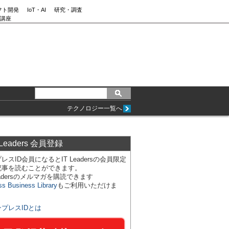
フト開発
IoT・AI
研究・調査
講座
テクノロジー一覧へ
 Leaders 会員登録
レスID会員になるとIT Leadersの会員限定
記事を読むことができます。
Leadersのメルマガを購読できます
ss Business Library
もご利用いただけま
ンプレスIDとは