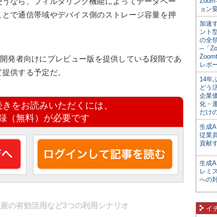
使うなら、フィルタリング機能によってデータベー
Zoo
ョン変
ことで通信帯域やデバイス側のストレージ容量を押
加速す
ント
の全
─「Z
Zoomt
ncは開発者向けにプレビュー版を提供している段階であ
レポ
て提供する予定だ。
14
どう
企業
続きをお読みいただくには、
化・
だけの
録（無料）が必要です
生成A
従業
貢献す
生成
レミ
への
産の有効活用など3つの利用シナリオ
イ