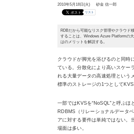
2010年5月18日(火)
砂金 信一郎
リスト
RDBだから可能なリスク管理やクラウド移
することは、Windows Azure Plat
はのメリットを解説する。
クラウドが脚光を浴びるのと同時に
ている。分散化により高いスケーラ
れる大量データの高速処理というメリッ
標準のストレージの1つとしてKVS「Az
一部ではKVSを“NoSQL”と呼
RDBMS（リレーショナルデータ
アに対する要件は単純ではない。当
場面は多い。