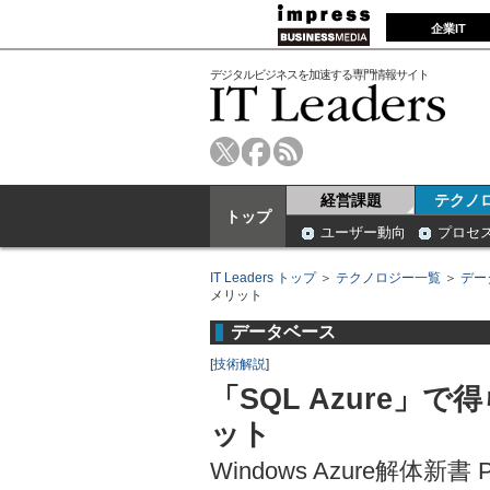
企業IT
デジタルビジネスを加速する専門情報サイト
経営課題
テクノ
トップ
ユーザー動向
プロセ
IT Leaders トップ
＞
テクノロジー一覧
＞
デー
メリット
データベース
[
技術解説
]
「SQL Azure」
ット
Windows Azure解体新書 P