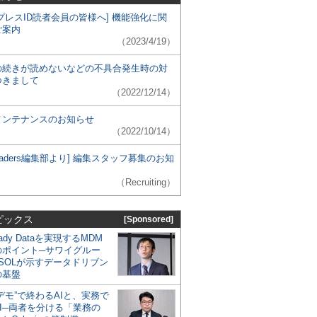
プレスID読者会員の皆様へ] 機能強化に関
ご案内
（2023/4/19）
の続きが読めないなどの不具合発生時の対
つきまして
（2022/12/14）
メンテナンスのお知らせ
（2022/10/14）
 Leaders編集部より] 編集スタッフ募集のお知
（Recruiting）
ピックス
[Sponsored]
eady Dataを実現するMDM
のポイント─サワイグルー
SOLが示すデータドリブン
の基盤
デモ”で終わるAIと、実務で
I─両者を分ける「業務の