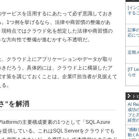
[イン
する
のサービスを活用するにあたって必ず意識しておき
る。1つ例を挙げるなら、法律や商習慣の整備があ
記事
、現時点ではクラウド化を想定した法律や商習慣の
応に
うな方向性で整備が進むかすら不透明だ。
定期
上、クラウド上にアプリケーションやデータが取り
べきだろう。具体的には、クラウド上に構築したア
[IT
らせ
す策を講じておくことは、企業IT担当者が見据えて
える。
ト
さ”を解消
AI R
成功
プとJ
経営
Platformの主要構成要素の1つとして「SQL Azure
“感動
e）」を提供している。これはSQL Serverをクラウドでも
動くA