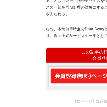
ることも可能だ。携帯デバイスを
スの一部を同期処理の対象にする
さえられる。
なお、本稿執筆時点でData Sy
り、近々正式サービスの一部とし
この記事の
会員登
【次ページ】
既存資