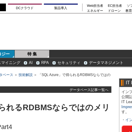
Web担当者
EC担当者
ソ
DCクラウド
製品導入
エネルギー
ドローン
教育
ロジー
特 集
スマイニング
AI
RPA
セキュリティ
データマネジメント
タベース
＞
技術解説
＞ 「SQL Azure」で得られるRDBMSならではの
IT
データベース記事一覧へ
インプ
公開
IT 
で得られるRDBMSならではのメリ
Impre
す。
・
イ
art4