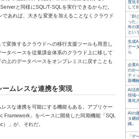
度化
L Serverと同様にSQL/T-SQLを実行できるからだ。
して
ーションであれば、大きな変更を加えることなくクラウド
「BI
った
年の
とい
生成
して変換するクラウドへの移行支援ツールも用意し
デー
ら
データベースを従量課金体系のクラウド上に移して
ドの上のデータベースをオンプレミスに戻すことも
企業A
のか─
ティ
新機
シームレスな連携を実現
AI
領域
進化
ムレスな連携を可能にする機能もある。アプリケー
AI
 Framework」をベースに開発した同期機能「SQL
タ継
織」
 Sync）」が、それだ。
「デ