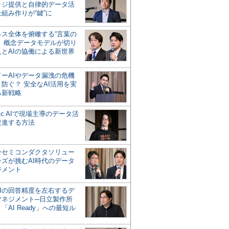
ッジ提供と自律的データ活
組み作りが“鍵”に
ネス全体を俯瞰する“言葉の
”、概念データモデルが切り
人とAIの協働による新世界
？
ドーAIやデータ漏洩の危機
防ぐ？ 安全なAI活用を実
る新戦略
ntic AIで現場主導のデータ活
促進する方法
ーセミコンダクタソリュー
ンズが挑むAI時代のデータ
ジメント
AIの回答精度を左右するデ
マネジメント─日立製作所
「AI Ready」への最短ル