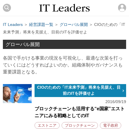
IT Leaders
＞
経営課題一覧
＞
グローバル展開
＞ CIOのための「IT
未来予測」将来を見据え、目前のITを評価せよ
グローバル展開
各国で手がける事業の現況を可視化し、最適な次策を打っ
ていくにはどうすればよいのか。組織体制やガバナンスも
重要課題となる。
CIOのための「IT未来予測」将来を見据え、目
前のITを評価せよ
2016/09/19
ブロックチェーンも活用する“e国家”エスト
ニアにみる戦略としてのIT
エストニア
ブロックチェーン
電子政府