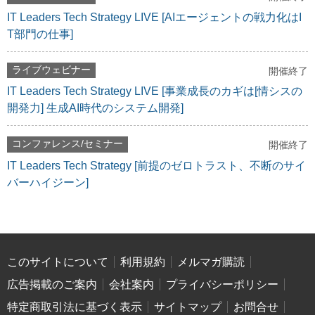
IT Leaders Tech Strategy LIVE [AIエージェントの戦力化はI
T部門の仕事]
ライブウェビナー
開催終了
IT Leaders Tech Strategy LIVE [事業成長のカギは[情シスの
開発力] 生成AI時代のシステム開発]
コンファレンス/セミナー
開催終了
IT Leaders Tech Strategy [前提のゼロトラスト、不断のサイ
バーハイジーン]
このサイトについて
利用規約
メルマガ購読
広告掲載のご案内
会社案内
プライバシーポリシー
特定商取引法に基づく表示
サイトマップ
お問合せ