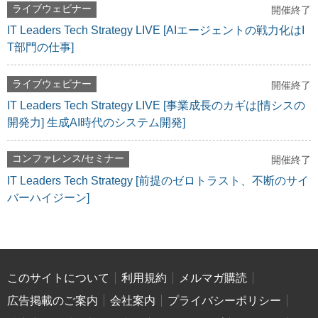
ライブウェビナー
開催終了
IT Leaders Tech Strategy LIVE [AIエージェントの戦力化はI
T部門の仕事]
ライブウェビナー
開催終了
IT Leaders Tech Strategy LIVE [事業成長のカギは[情シスの
開発力] 生成AI時代のシステム開発]
コンファレンス/セミナー
開催終了
IT Leaders Tech Strategy [前提のゼロトラスト、不断のサイ
バーハイジーン]
このサイトについて
利用規約
メルマガ購読
広告掲載のご案内
会社案内
プライバシーポリシー