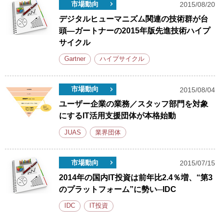
市場動向
2015/08/20
デジタルヒューマニズム関連の技術群が台
頭―ガートナーの2015年版先進技術ハイプ
サイクル
Gartner
ハイプサイクル
市場動向
2015/08/04
ユーザー企業の業務／スタッフ部門を対象
にするIT活用支援団体が本格始動
JUAS
業界団体
市場動向
2015/07/15
2014年の国内IT投資は前年比2.4％増、“第3
のプラットフォーム”に勢い─IDC
IDC
IT投資