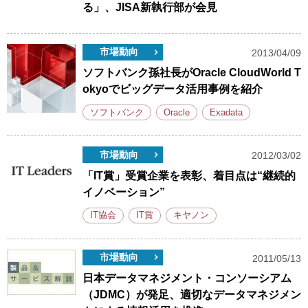
る」、JISA新執行部が会見
市場動向
2013/04/09
ソフトバンク孫社長がOracle CloudWorld T
okyoでビッグデータ活用事例を紹介
ソフトバンク
Oracle
Exadata
市場動向
2012/03/02
「IT賞」受賞企業を表彰、着目点は“継続的
イノベーション”
IT協会
IT賞
キヤノン
市場動向
2011/05/13
日本データマネジメント・コンソーシアム
（JDMC）が発足、適切なデータマネジメン