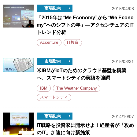
市場動向
2015/04/08
「2015年は“Me Economy”から“We Econo
my”へのシフトの年」―アクセンチュアのIT
トレンド分析
Accenture
IT投資
市場動向
2015/03/31
米IBMがIoTのためのクラウド基盤を構築
へ、スマートシティの実績を強調
IBM
The Weather Company
スマートシティ
市場動向
2014/10/07
IT戦略を投資家に開示せよ！経産省が「攻め
のIT」加速に向け新施策