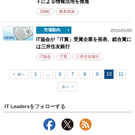
トによる情報活用を推進
JDMC
業界団体
市場動向
2010/01/05
IT協会が「IT賞」受賞企業を発表、総合賞に
は三井住友銀行
IT協会
IT賞
三井住友銀行
10
1
…
6
7
8
9
11
<
前へ
次へ
>
IT Leadersをフォローする