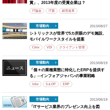
賞」、2013年度の受賞企業は？
IT協会
IT賞
経営改革
市場動向
2013/08/27
シトリックスが世界で5カ所眼のデモ施設、
モバイルワークスタイルを提案
Citrix
VDI
クライアント管理
市場動向
2013/08/19
「個々の業種業態に特化したERPを提供す
る」─インフォアジャパンの事業戦略
Infor
S＆OP
ERP
市場動向
2013/06/19
「ITサービス業界のプレゼンス向上を図