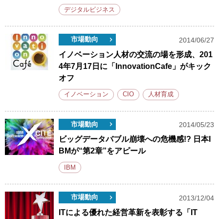
デジタルビジネス
市場動向
2014/06/27
イノベーション人材の交流の場を形成、201
4年7月17日に「InnovationCafe」がキック
オフ
イノベーション
CIO
人材育成
市場動向
2014/05/23
ビッグデータバブル崩壊への危機感!? 日本I
BMが“第2章”をアピール
IBM
市場動向
2013/12/04
ITによる優れた経営革新を表彰する「IT