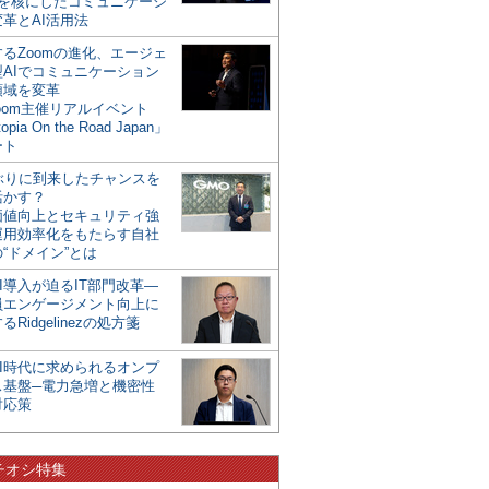
mを核にしたコミュニケーシ
革とAI活用法
るZoomの進化、エージェ
型AIでコミュニケーション
領域を変革
oom主催リアルイベント
opia On the Road Japan」
ート
年ぶりに到来したチャンスを
活かす？
価値向上とセキュリティ強
運用効率化をもたらす自社
“ドメイン”とは
I導入が迫るIT部門改革―
員エンゲージメント向上に
るRidgelinezの処方箋
AI時代に求められるオンプ
ス基盤─電力急増と機密性
対応策
チオシ特集