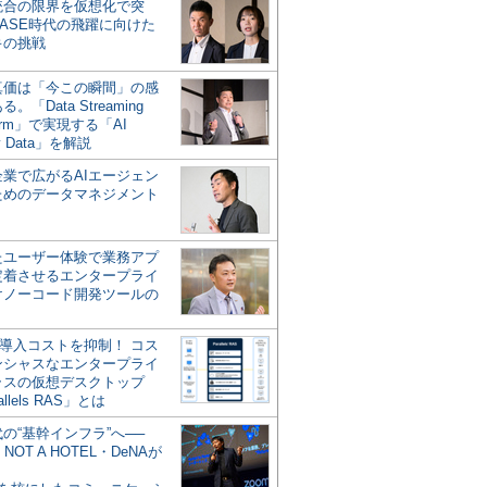
統合の限界を仮想化で突
ASE時代の飛躍に向けた
キの挑戦
の真価は「今この瞬間」の感
。「Data Streaming
form」で実現する「AI
y Data」を解説
企業で広がるAIエージェン
ためのデータマネジメント
？
たユーザー体験で業務アプ
定着させるエンタープライ
けノーコード開発ツールの
の導入コストを抑制！ コス
ンシャスなエンタープライ
ラスの仮想デスクトップ
allels RAS」とは
代の“基幹インフラ”へ──
NOT A HOTEL・DeNAが