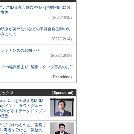
プレスID読者会員の皆様へ] 機能強化に関
ご案内
（2023/4/19）
の続きが読めないなどの不具合発生時の対
つきまして
（2022/12/14）
メンテナンスのお知らせ
（2022/10/14）
 Leaders編集部より] 編集スタッフ募集のお知
（Recruiting）
ピックス
[Sponsored]
eady Dataを実現するMDM
のポイント─サワイグルー
SOLが示すデータドリブン
の基盤
デモ”で終わるAIと、実務で
I─両者を分ける「業務の