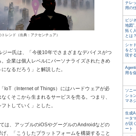
ナレ
用の仕
ビジ
地図
拓く
5つのトレンド（出典：アクセンチュア）
とは
シャ
をどう
ついてバネルジー氏は、「今後10年でさまざまなデバイスがつ
現す
る。企業は個人レベルにパーソナライズされたきめ
Age
うになるだろう」と解説した。
用を
IoT（Internet of Things）にはハードウェアが必
ソニ
ショ
はなくそこから生まれるサービスを売る。つまり、
マネ
シフトしていく」とした。
生成
ータ
が説く
ionについては、アップルのiOSやグーグルのAndroidなどの
ート
挙げ、「こうしたプラットフォームを構築すること