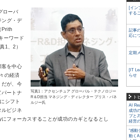
[イン
グローバ
する
ジング・デ
ith
記事
応に
年のキーワード
写真1、2）
定期
顧客を中心
[IT
個々の経済
らせ
。だが、今
写真1：アクセンチュア グローバル・テクノロジー
てパートナ
ト
R＆D担当 マネジング・ディレクター プリス・バネ
y”にシフト
ルジー氏
AI R
タルビジネ
成功
プとJ
omyにフォーカスすることが成功のカギとなるとし
経営
“感動
動くA