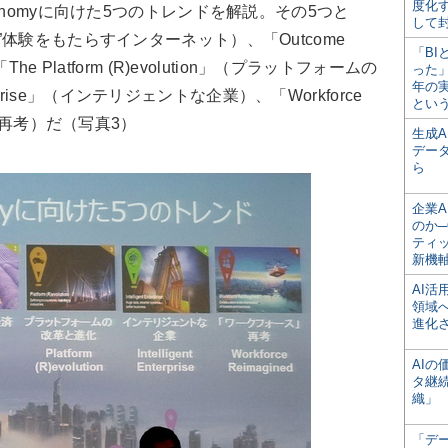
度化
nomyに向けた5つのトレンドを解説。その5つと
して
」（“個客”体験をもたらすインターネット）、「Outcome
「BI
 Platform (R)evolution」（プラットフォームの
った
年の
terprise」（インテリジェントな企業）、「Workforce
とい
スの再考）だ（写真3）
生成
デー
ら
企業A
のか─
ティ
新機
AI
領域
進化
AI
タ継
織」
「デ