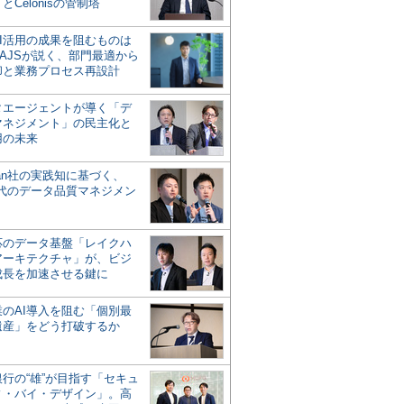
とCelonisの管制塔
AI活用の成果を阻むものは
AJSが説く、部門最適から
却と業務プロセス再設計
タエージェントが導く「デ
マネジメント」の民主化と
用の未来
san社の実践知に基づく、
時代のデータ品質マネジメン
対応のデータ基盤「レイクハ
アーキテクチャ」が、ビジ
成長を加速させる鍵に
業のAI導入を阻む「個別最
遺産」をどう打破するか
行の“雄”が目指す「セキュ
ィ・バイ・デザイン」。高