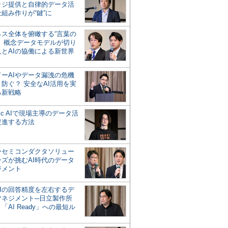
ッジ提供と自律的データ活
組み作りが“鍵”に
ネス全体を俯瞰する“言葉の
”、概念データモデルが切り
人とAIの協働による新世界
？
ドーAIやデータ漏洩の危機
防ぐ？ 安全なAI活用を実
る新戦略
ntic AIで現場主導のデータ活
促進する方法
ーセミコンダクタソリュー
ンズが挑むAI時代のデータ
ジメント
AIの回答精度を左右するデ
マネジメント─日立製作所
「AI Ready」への最短ル