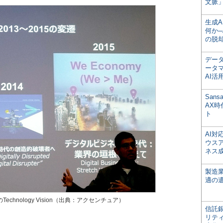
文脈」
生成
何か─
の脱
デー
ータ
AI活
San
AX
ト
AI
ウス
ネス
製造
適の
echnology Vision（出典：アクセンチュア）
信託銀
リテ