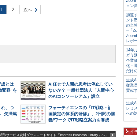
Zoo
ョン変
1
2
次へ
加速す
ント
の全
─「Z
Zoomt
レポ
14
どう
企業
化・
だけの
生成A
育成とは
AI任せで人間の思考は停止してい
従業
動変容”を
ないか？ 一般社団法人「人間中心
貢献す
のAIコンソーシアム」設立
生成
され、つ
フォーティエンスの「IT戦略・計
レミ
への
─矢澤篤
画策定の体系的研修」、2日間の講
義/ワークでIT戦略立案力を養成
イ
品/サービス資料ダウンロードサイト「Impress Business Library」へ」