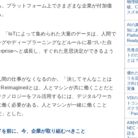
物理
る。プラットフォーム上でさまざまな企業が付加価
破。C
スズ
る。
AI
知にある
eについては、「IoTによって集められた大量のデータは、人間で
Plat
Read
ングやディープラーニングなどルールに基づいた自
先進
 Enterpriseへと成長し、すぐれた意思決定ができるよう
トの
とは
優れ
リを
間の仕事がなくなるのか。「決してそんなことは
ズ向
e Reimaginedとは、人とマシンが共に働くことだと
実像
テクノロジーをフル活用するには、デジタルワーカ
VDI
トコ
に働く必要がある。人とマシンが一緒に働くこと
ズク
だ」とした。
「Par
AI時
NEC・
ドを前に、今、企業が取り組むべきこと
語る