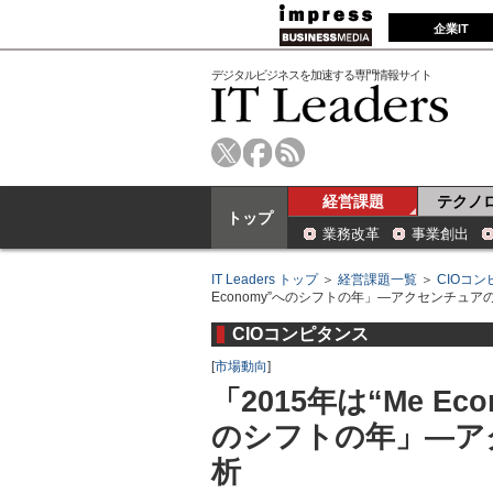
企業IT
デジタルビジネスを加速する専門情報サイト
経営課題
テクノ
トップ
業務改革
事業創出
IT Leaders トップ
＞
経営課題一覧
＞
CIOコ
Economy”へのシフトの年」―アクセンチュア
CIOコンピタンス
[
市場動向
]
「2015年は“Me Eco
のシフトの年」―ア
析