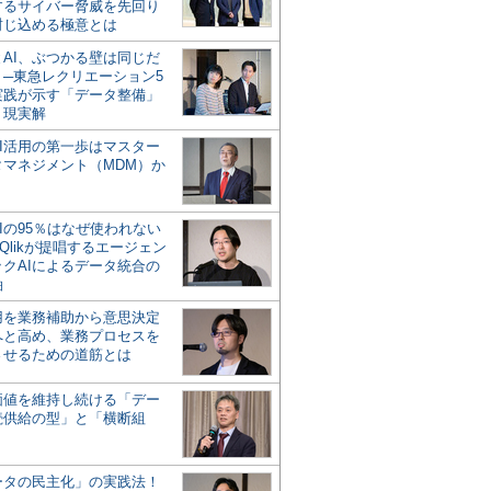
するサイバー脅威を先回り
封じ込める極意とは
とAI、ぶつかる壁は同じだ
」─東急レクリエーション5
実践が示す「データ整備」
う現実解
AI活用の第一歩はマスター
タマネジメント（MDM）か
Iの95％はなぜ使われない
Qlikが提唱するエージェン
ックAIによるデータ統合の
軸
活用を業務補助から意思決定
へと高め、業務プロセスを
させるための道筋とは
の価値を維持し続ける「デー
続供給の型」と「横断組
ータの民主化」の実践法！