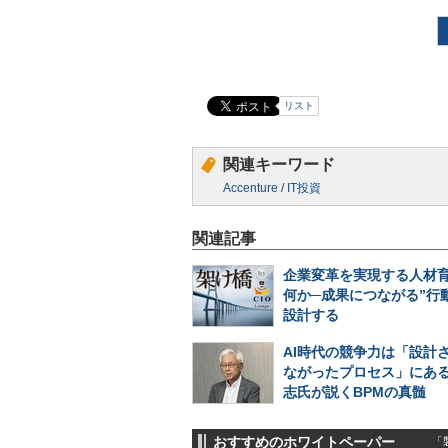
リスト
関連キーワード
Accenture
/
IT投資
関連記事
企業変革を実現する人材
何か─成果につながる”行
設計する
AI時代の競争力は「設計
ながったプロセス」にある
志氏が説くBPMの真髄
おすすめのホワイトペーパー
「製