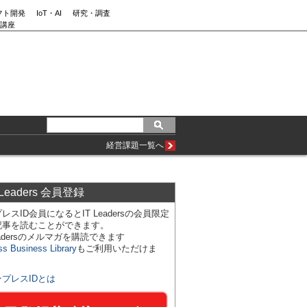
フト開発
IoT・AI
研究・調査
講座
経営課題一覧へ
 Leaders 会員登録
レスID会員になるとIT Leadersの会員限定
記事を読むことができます。
Leadersのメルマガを購読できます
ss Business Library
もご利用いただけま
ンプレスIDとは