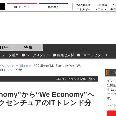
Web担当者
EC担当者
ソ
DCクラウド
製品導入
エネルギー
ドローン
教育
ロジー
特 集
データ活用
ワークスタイル
組織と人材
CIOコンピタンス
ンピタンス
＞
市場動向
＞ 「2015年は“Me Economy”から“We
のITトレンド分析
IT
CIOコンピタンス記事一覧へ
インプ
公開
IT 
nomy”から“We Economy”へ
Impre
す。
クセンチュアのITトレンド分
・
イ