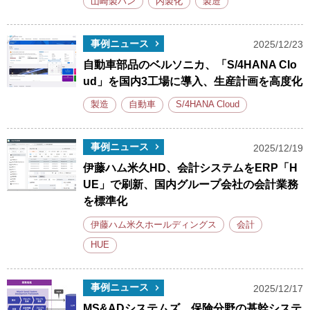
山崎製パン
内製化
製造
事例ニュース
2025/12/23
自動車部品のベルソニカ、「S/4HANA Clo
ud」を国内3工場に導入、生産計画を高度化
製造
自動車
S/4HANA Cloud
事例ニュース
2025/12/19
伊藤ハム米久HD、会計システムをERP「H
UE」で刷新、国内グループ会社の会計業務
を標準化
伊藤ハム米久ホールディングス
会計
HUE
事例ニュース
2025/12/17
MS&ADシステムズ、保険分野の基幹システ