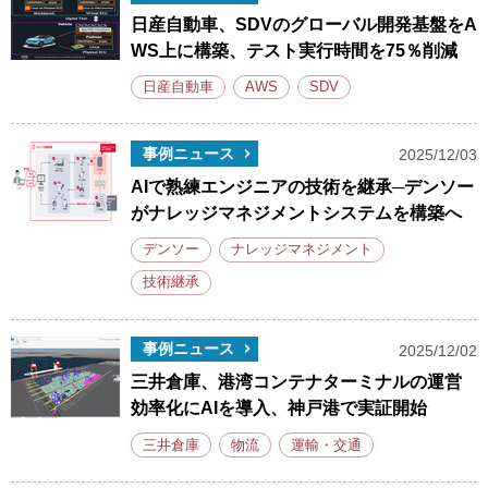
日産自動車、SDVのグローバル開発基盤をA
WS上に構築、テスト実行時間を75％削減
日産自動車
AWS
SDV
事例ニュース
2025/12/03
AIで熟練エンジニアの技術を継承─デンソー
がナレッジマネジメントシステムを構築へ
デンソー
ナレッジマネジメント
技術継承
事例ニュース
2025/12/02
三井倉庫、港湾コンテナターミナルの運営
効率化にAIを導入、神戸港で実証開始
三井倉庫
物流
運輸・交通