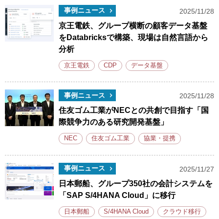
事例ニュース
2025/11/28
京王電鉄、グループ横断の顧客データ基盤
をDatabricksで構築、現場は自然言語から
分析
京王電鉄
CDP
データ基盤
事例ニュース
2025/11/28
住友ゴム工業がNECとの共創で目指す「国
際競争力のある研究開発基盤」
NEC
住友ゴム工業
協業・提携
事例ニュース
2025/11/27
日本郵船、グループ350社の会計システムを
「SAP S/4HANA Cloud」に移行
日本郵船
S/4HANA Cloud
クラウド移行