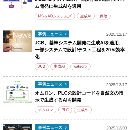
ム開発に生成AIを適用
MS＆ADシステムズ
生成AI
保険
事例ニュース
2025/12/17
JCB、基幹システム開発に生成AIを適用、
一部システムで設計/テスト工程を20％効率
化
JCB
生成AI
watsonx
事例ニュース
2025/12/17
オムロン、PLCの設計コードを自然文の指
示で生成するAIを開発
オムロン
PLC
生成AI
事例ニュース
2025/12/03