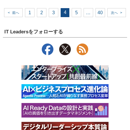
4
1
2
3
5
…
40
<
前へ
次へ
>
IT Leadersをフォローする