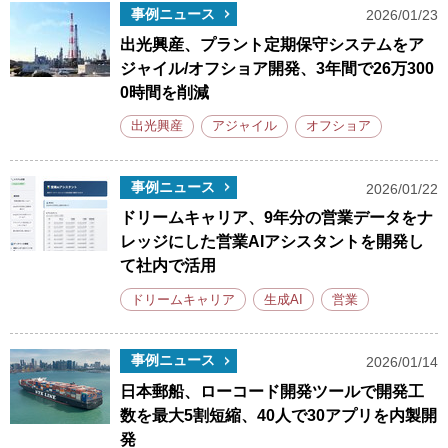
事例ニュース
2026/01/23
出光興産、プラント定期保守システムをア
ジャイル/オフショア開発、3年間で26万300
0時間を削減
出光興産
アジャイル
オフショア
事例ニュース
2026/01/22
ドリームキャリア、9年分の営業データをナ
レッジにした営業AIアシスタントを開発し
て社内で活用
ドリームキャリア
生成AI
営業
事例ニュース
2026/01/14
日本郵船、ローコード開発ツールで開発工
数を最大5割短縮、40人で30アプリを内製開
発