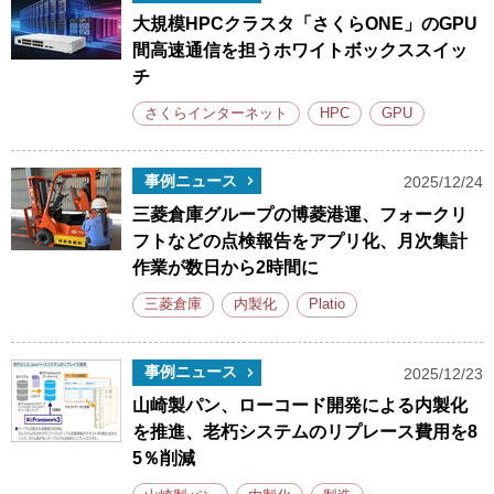
大規模HPCクラスタ「さくらONE」のGPU
間高速通信を担うホワイトボックススイッ
チ
さくらインターネット
HPC
GPU
事例ニュース
2025/12/24
三菱倉庫グループの博菱港運、フォークリ
フトなどの点検報告をアプリ化、月次集計
作業が数日から2時間に
三菱倉庫
内製化
Platio
事例ニュース
2025/12/23
山崎製パン、ローコード開発による内製化
を推進、老朽システムのリプレース費用を8
5％削減