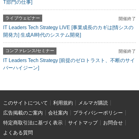
T部門の仕事]
ライブウェビナー
開催終了
IT Leaders Tech Strategy LIVE [事業成長のカギは[情シスの
開発力] 生成AI時代のシステム開発]
コンファレンス/セミナー
開催終了
IT Leaders Tech Strategy [前提のゼロトラスト、不断のサイ
バーハイジーン]
このサイトについて
利用規約
メルマガ購読
広告掲載のご案内
会社案内
プライバシーポリシー
特定商取引法に基づく表示
サイトマップ
お問合せ
よくある質問