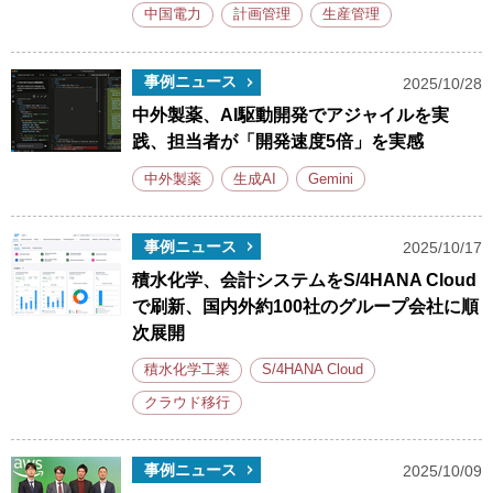
中国電力
計画管理
生産管理
事例ニュース
2025/10/28
中外製薬、AI駆動開発でアジャイルを実
践、担当者が「開発速度5倍」を実感
中外製薬
生成AI
Gemini
事例ニュース
2025/10/17
積水化学、会計システムをS/4HANA Cloud
で刷新、国内外約100社のグループ会社に順
次展開
積水化学工業
S/4HANA Cloud
クラウド移行
事例ニュース
2025/10/09