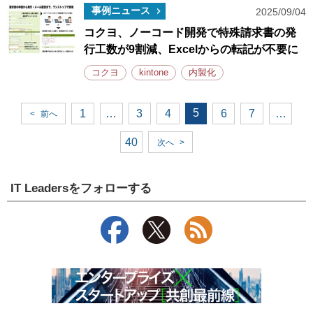
事例ニュース
2025/09/04
コクヨ、ノーコード開発で特殊請求書の発
行工数が9割減、Excelからの転記が不要に
コクヨ
kintone
内製化
5
1
…
3
4
6
7
…
<
前へ
40
次へ
>
IT Leadersをフォローする