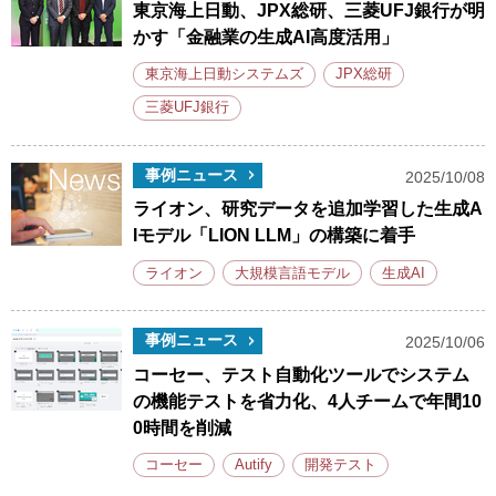
東京海上日動、JPX総研、三菱UFJ銀行が明
かす「金融業の生成AI高度活用」
東京海上日動システムズ
JPX総研
三菱UFJ銀行
事例ニュース
2025/10/08
ライオン、研究データを追加学習した生成A
Iモデル「LION LLM」の構築に着手
ライオン
大規模言語モデル
生成AI
事例ニュース
2025/10/06
コーセー、テスト自動化ツールでシステム
の機能テストを省力化、4人チームで年間10
0時間を削減
コーセー
Autify
開発テスト