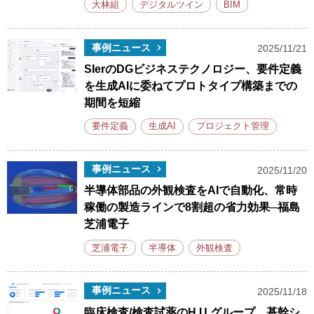
大林組
デジタルツイン
BIM
事例ニュース
2025/11/21
SIerのDGビジネステクノロジー、要件定義
を生成AIに委ねてプロトタイプ構築までの
期間を短縮
要件定義
生成AI
プロジェクト管理
事例ニュース
2025/11/20
半導体部品の外観検査をAIで自動化、常時
稼働の製造ラインで8割超の省力効果─福島
芝浦電子
芝浦電子
半導体
外観検査
事例ニュース
2025/11/18
臨床検査/検査試薬のH.U.グループ、基幹シ