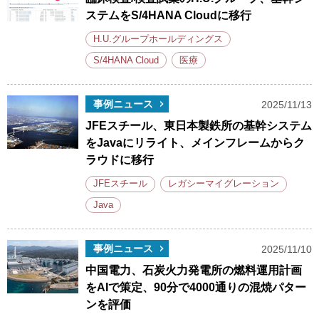
ステムをS/4HANA Cloudに移行
H.U.グループホールディングス
S/4HANA Cloud
医療
事例ニュース
2025/11/13
JFEスチール、東日本製鉄所の基幹システム
をJavaにリライト、メインフレームからク
ラウドに移行
JFEスチール
レガシーマイグレーション
Java
事例ニュース
2025/11/10
中国電力、石炭火力発電所の燃料運用計画
をAIで策定、90分で4000通りの混焼パター
ンを評価