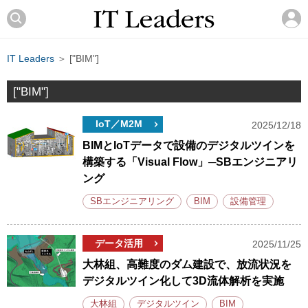
IT Leaders
＞ ["BIM"]
["BIM"]
IoT／M2M
2025/12/18
BIMとIoTデータで設備のデジタルツインを
構築する「Visual Flow」─SBエンジニアリ
ング
SBエンジニアリング
BIM
設備管理
データ活用
2025/11/25
大林組、高難度のダム建設で、放流状況を
デジタルツイン化して3D流体解析を実施
大林組
デジタルツイン
BIM