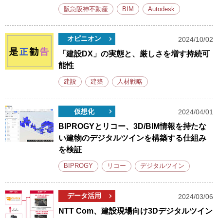
阪急阪神不動産
BIM
Autodesk
オピニオン
2024/10/02
「建設DX」の実態と、厳しさを増す持続可
能性
建設
建築
人材戦略
仮想化
2024/04/01
BIPROGYとリコー、3D/BIM情報を持たな
い建物のデジタルツインを構築する仕組み
を検証
BIPROGY
リコー
デジタルツイン
データ活用
2024/03/06
NTT Com、建設現場向け3Dデジタルツイン