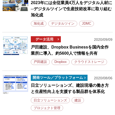
2023年には全従業員4万人をデジタル人材に
─デジタルツインで生産技術改革に取り組む
旭化成
旭化成
デジタルツイン
JDMC
データ活用
2020/09/09
戸田建設、Dropbox Businessを国内全作
業所に導入、約5600人で情報を共有
戸田建設
Dropbox
クラウドストレージ
開発ツール／プラットフォーム
2020/08/06
日立ソリューションズ、建設現場の働き方
と生産性向上を支援する製品群を体系化
日立ソリューションズ
建設
プロジェクト管理