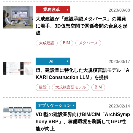
業務改革
2023/09/08
大成建設が「建設承認メタバース」の開発
に着手、3D仮想空間で関係者間の合意を形
成
大成建設
BIM
メタバース
AI
2023/03/17
燈、建設業に特化した大規模言語モデル「A
KARI Construction LLM」を提供
建設
大規模言語モデル
BIM
アプリケーション
2023/02/14
VDI型の建設業界向けBIM/CIM「ArchiSymp
hony VBP」、稼働環境を刷新してGPU性
能が向上