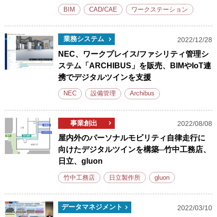
BIM
CAD/CAE
ワークステーション
業務システム
2022/12/28
NEC、ワークプレイス/ファシリティ管理シ
ステム「ARCHIBUS」を販売、BIMやIoT連
携でデジタルツインを支援
NEC
設備管理
Archibus
事業創出
2022/08/08
屋内外のパーソナルモビリティ自律走行に
向けたデジタルツインを構築─竹中工務店、
日立、gluon
竹中工務店
日立製作所
gluon
データマネジメント
2022/03/10