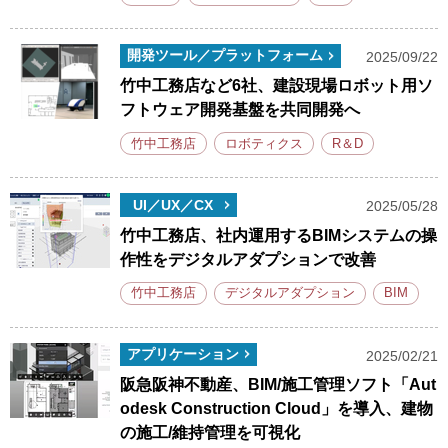
開発ツール／プラットフォーム
2025/09/22
竹中工務店など6社、建設現場ロボット用ソ
フトウェア開発基盤を共同開発へ
竹中工務店
ロボティクス
R＆D
UI／UX／CX
2025/05/28
竹中工務店、社内運用するBIMシステムの操
作性をデジタルアダプションで改善
竹中工務店
デジタルアダプション
BIM
アプリケーション
2025/02/21
阪急阪神不動産、BIM/施工管理ソフト「Aut
odesk Construction Cloud」を導入、建物
の施工/維持管理を可視化