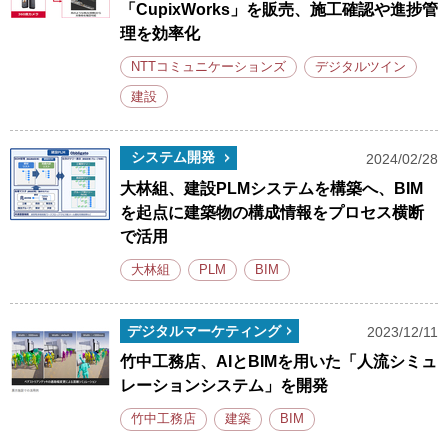
「CupixWorks」を販売、施工確認や進捗管
理を効率化
NTTコミュニケーションズ
デジタルツイン
建設
システム開発
2024/02/28
大林組、建設PLMシステムを構築へ、BIM
を起点に建築物の構成情報をプロセス横断
で活用
大林組
PLM
BIM
デジタルマーケティング
2023/12/11
竹中工務店、AIとBIMを用いた「人流シミュ
レーションシステム」を開発
竹中工務店
建築
BIM