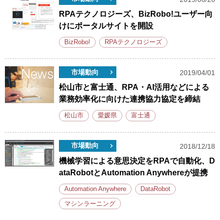
RPAテクノロジーズ、BizRobo!ユーザー向
けにポータルサイトを開設
BizRobo!
RPAテクノロジーズ
市場動向
2019/04/01
松山市と富士通、RPA・AI活用などによる
業務効率化に向けた連携協力協定を締結
松山市
愛媛県
富士通
市場動向
2018/12/18
機械学習による意思決定をRPAで自動化、D
ataRobotとAutomation Anywhereが提携
Automation Anywhere
DataRobot
マシンラーニング