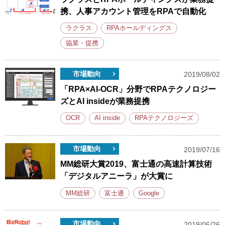
携、人事アカウント管理をRPAで自動化
ラクラス
RPAホールディングス
協業・提携
市場動向
2019/08/02
「RPA×AI-OCR」分野でRPAテクノロジー
ズとAI insideが業務提携
OCR
AI inside
RPAテクノロジーズ
市場動向
2019/07/16
MM総研大賞2019、富士通の高速計算技術
「デジタルアニーラ」が大賞に
MM総研
富士通
Google
市場動向
2019/06/26