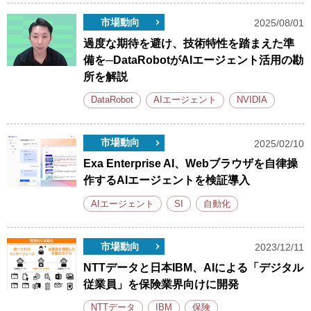
市場動向
2025/08/01
過度な期待を避け、技術特性を踏まえた準
備を─DataRobotがAIエージェント活用の勘
所を解説
DataRobot
AIエージェント
NVIDIA
市場動向
2025/02/10
Exa Enterprise AI、Webブラウザを自律操
作するAIエージェントを検証導入
AIエージェント
SI
自動化
市場動向
2023/12/11
NTTデータと日本IBM、AIによる「デジタル
従業員」を保険業界向けに開発
NTTデータ
IBM
保険