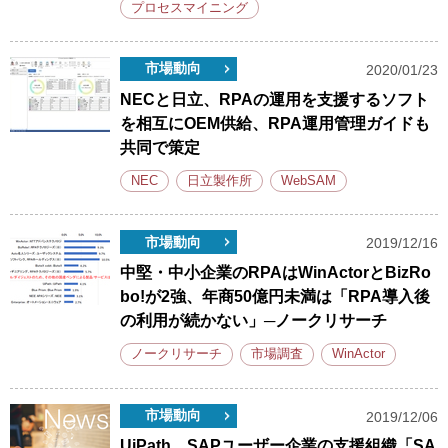
プロセスマイニング
市場動向
2020/01/23
NECと日立、RPAの運用を支援するソフト
を相互にOEM供給、RPA運用管理ガイドも
共同で策定
NEC
日立製作所
WebSAM
市場動向
2019/12/16
中堅・中小企業のRPAはWinActorとBizRo
bo!が2強、年商50億円未満は「RPA導入後
の利用が続かない」─ノークリサーチ
ノークリサーチ
市場調査
WinActor
市場動向
2019/12/06
UiPath、SAPユーザー企業の支援組織「SA