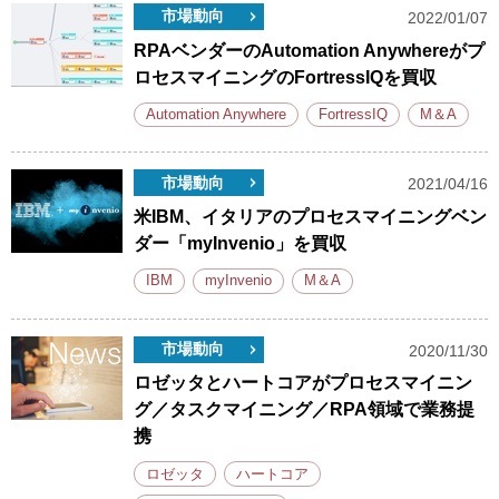
市場動向
2022/01/07
RPAベンダーのAutomation Anywhereがプ
ロセスマイニングのFortressIQを買収
Automation Anywhere
FortressIQ
M＆A
市場動向
2021/04/16
米IBM、イタリアのプロセスマイニングベン
ダー「myInvenio」を買収
IBM
myInvenio
M＆A
市場動向
2020/11/30
ロゼッタとハートコアがプロセスマイニン
グ／タスクマイニング／RPA領域で業務提
携
ロゼッタ
ハートコア