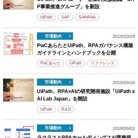
P事業推進グループ」を新設
UiPath
SAP
S/4HANA
市場動向
2019/10/29
PwCあらたとUiPath、RPAガバナンス構築
ガイドラインとハンドブックを公開
PwCあらた
UiPath
リファレンス
市場動向
2019/09/24
UiPath、RPA×AIの研究開発施設「UiPath x
AI Lab Japan」を開設
UiPath
R＆D
市場動向
2019/09/02
ラクラスとRPAホールディングスが業務提