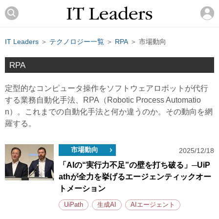
IT Leaders
＞
テクノロジー一覧
＞
RPA
＞ 市場動向
RPA
定型的なコンピュータ操作をソフトウェアロボットが代行
する業務自動化手法、RPA（Robotic Process Automatio
n）。これまでの自動化手法と何か違うのか。その動向を網
羅する。
市場動向
2025/12/18
「AIの“実行力不足”の壁を打ち破る」─UiP
athが全力を挙げるエージェンティックオー
トメーション
UiPath
生成AI
AIエージェント