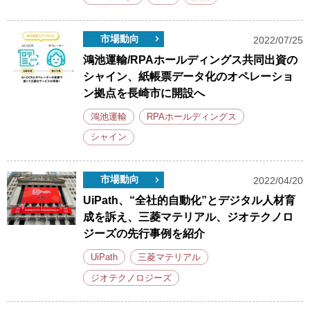
市場動向
2022/07/25
鴻池運輸/RPAホールディングス共同出資の
シャイン、紙帳票データ化のオペレーショ
ン拠点を長崎市に開設へ
鴻池運輸
RPAホールディングス
シャイン
市場動向
2022/04/20
UiPath、“全社的自動化”とデジタル人材育
成を訴え、三菱マテリアル、ジオテクノロ
ジーズの先行事例を紹介
UiPath
三菱マテリアル
ジオテクノロジーズ