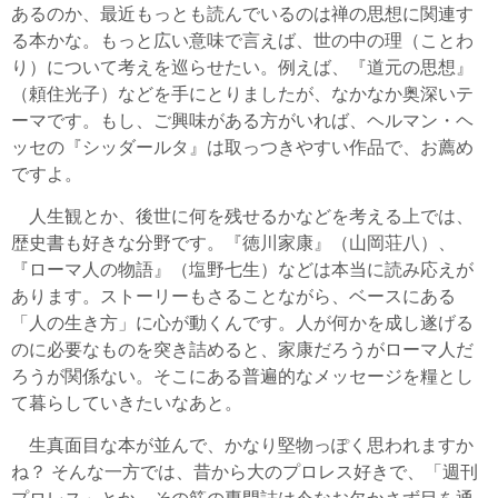
あるのか、最近もっとも読んでいるのは禅の思想に関連す
る本かな。もっと広い意味で言えば、世の中の理（ことわ
り）について考えを巡らせたい。例えば、『道元の思想』
（頼住光子）などを手にとりましたが、なかなか奥深いテ
ーマです。もし、ご興味がある方がいれば、ヘルマン・ヘ
ッセの『シッダールタ』は取っつきやすい作品で、お薦め
ですよ。
人生観とか、後世に何を残せるかなどを考える上では、
歴史書も好きな分野です。『徳川家康』（山岡荘八）、
『ローマ人の物語』（塩野七生）などは本当に読み応えが
あります。ストーリーもさることながら、ベースにある
「人の生き方」に心が動くんです。人が何かを成し遂げる
のに必要なものを突き詰めると、家康だろうがローマ人だ
ろうが関係ない。そこにある普遍的なメッセージを糧とし
て暮らしていきたいなあと。
生真面目な本が並んで、かなり堅物っぽく思われますか
ね？ そんな一方では、昔から大のプロレス好きで、「週刊