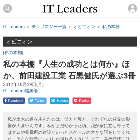
IT Leaders
＞
テクノロジー一覧
＞
オピニオン
＞
私の本棚
オピニオン
私の本棚
私の本棚『人生の成功とは何か』ほ
か、前田建設工業 石黒健氏が選ぶ3冊
2012年10月29日(月)
IT Leaders編集部
!
Facebook
Twitter
Hatena
Pocket
私が土木の道を歩んだのは、父方と母方、それぞれの叔父の影
響が大きいんです。私がまだ幼かった頃、我が家に立ち寄って
はダムや発電所の建設といったスケールの大きな話をしてくれ
た。そんな仕事にいつしか憧れるようになって、高校時代には