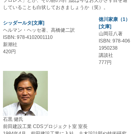
プロレス」とか、その筋の専門誌は今なお欠かさず目を通
していることも白状しておきましょうか（笑）。
徳川家康（1）
シッダールタ[文庫]
[文庫]
ヘルマン・ヘッセ著、高橋健二訳
山岡荘八著
ISBN: 978-4102001110
ISBN: 978-406
新潮社
1950238
420円
講談社
777円
石黒 健氏
前田建設工業 CDSプロジェクト室 室長
1984年4月、前田建設工業に入社。土木設計部や技術研究