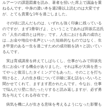
ルアーツの課題図書を読み、著者を招いた席上で議論を重
ねるんです。中身の濃い本を週2冊以上読むのは大変です
が、とても貴重な1年を過ごしました。
その頃に読んだものは、いずれも強く印象に残っている
のですが、まず1冊挙げよ、ということであれば田坂広志氏
の「人生の成功とは何か」です。人生における真の成功と
は…お金や地位や名声といった短絡的なものではなく、生
き甲斐のある一生を過ごすための成功観を訥々と説いてい
るんです。
実は育成講座を終えてしばらくし、仕事がらみで田坂先
生にお会いする機会がありました。それは私が大病を患っ
てやっと復活したタイミングでもあった。そのことを打ち
明けると、人の生き様について示唆に富む話をいろいろと
聞かせてくれて、ますます惹かれたんです。今なお、仕事
で悩んだり壁に当たったりすると読み返しますが、必ず勇
気を与えてくれる存在です。
病気を機に人が生きる意味を考えるようになった影響も