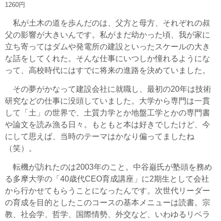
1260円
私が土木の道を歩んだのは、父方と母方、それぞれの叔
父の影響が大きいんです。私がまだ幼かった頃、我が家に
立ち寄ってはダムや発電所の建設といったスケールの大き
な話をしてくれた。そんな仕事にいつしか憧れるようにな
って、高校時代にはすでに将来の進路を決めていました。
その夢がかなって建設会社に就職し、最初の20年は技術
研究などの仕事に没頭していました。大学から専門は一貫
して「土」の世界で、土質力学とか地盤工学とかの専門書
や論文を読み漁る日々。もともと本は好きでしたけど、今
にして思えば、当時のテーマはかなり偏ってましたね
（笑）。
転機が訪れたのは2003年のこと。中谷巌氏が塾頭を務め
る多摩大学の「40歳代CEO育成講座」に2期生として会社
から行かせてもらうことになったんです。次世代リーダー
の育成を目的としたこのコースの基本メニューは読書。宗
教、社会学、哲学、国際情勢、外交など、いわゆるリベラ