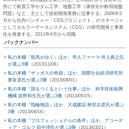
所にて耐震工学やダム工学、地盤工学（液状化や軟弱地盤
問題）など、主として技術開発業務に従事する。2006年3
月から社内ベンチャー「CDSプロジェクト」のマネージャ
としてセルラーデータシステム（CDS）の研究開発と事業
化を推進する。2011年4月から現職
バックナンバー
私の本棚『龍馬がゆく』ほか、帝人ファーマ 井上典之氏
が選ぶ3冊
（2013/11/06）
私の本棚『ザッポスの奇跡』ほか、国際社会経済研究所
東富彦氏が選ぶ3冊
（2013/08/01）
私の本棚『国をつくるという仕事』ほか、科学技術振興
機構 岩野和生氏が選ぶ3冊
（2013/05/15）
私の本棚『指輪物語』ほか、大成建設 柄登志彦氏が選ぶ
3冊
（2013/04/16）
私の本棚『プロフェッショナルの条件』ほか、アコーデ
ィア・ゴルフ 田中理氏が選ぶ3冊
（2013/03/21）