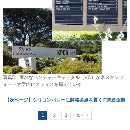
写真5：著名なベンチャーキャピタル（VC）が米スタンフ
ォード大学内にオフィスを構えている
【次ページ】
シリコンバレーに開発拠点を置くIT関連企業
1
2
3
次へ
>