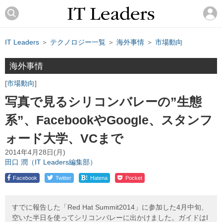
IT Leaders
＞
テクノロジー一覧
＞
海外事情
＞
市場動向
海外事情
市場動向
写真で見るシリコンバレーの”生態
系”、FacebookやGoogle、スタンフ
ォード大学、VCまで
2014年4月28日(月)
田口 潤（IT Leaders編集部）
!
Facebook
Twitter
Hatena
Pocket
すでに報告した「Red Hat Summit2014」に参加した4月中旬、
空いた半日を使ってシリコンバレーに出かけました。ガイドはI