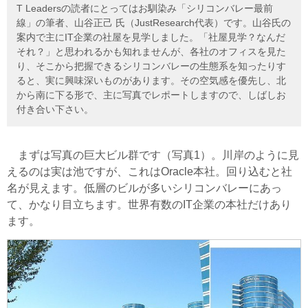
T Leadersの読者にとってはお馴染み「シリコンバレー最前
線」の筆者、山谷正己 氏（JustResearch代表）です。山谷氏の
案内で主にIT企業の社屋を見学しました。「社屋見学？なんだ
それ？」と思われるかも知れませんが、各社のオフィスを見た
り、そこから把握できるシリコンバレーの生態系を知ったりす
ると、実に興味深いものがあります。その空気感を優先し、北
から南に下る形で、主に写真でレポートしますので、しばしお
付き合い下さい。
まずは写真の巨大ビル群です（写真1）。川岸のように見
えるのは実は池ですが、これはOracle本社。回り込むと社
名が見えます。低層のビルが多いシリコンバレーにあっ
て、かなり目立ちます。世界有数のIT企業の本社だけあり
ます。