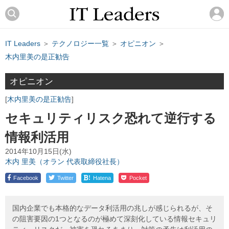
IT Leaders
＞
テクノロジー一覧
＞
オピニオン
＞
木内里美の是正勧告
オピニオン
木内里美の是正勧告
セキュリティリスク恐れて逆行する
情報利活用
2014年10月15日(水)
木内 里美（オラン 代表取締役社長）
!
Facebook
Twitter
Hatena
Pocket
国内企業でも本格的なデータ利活用の兆しが感じられるが、そ
の阻害要因の1つとなるのが極めて深刻化している情報セキュリ