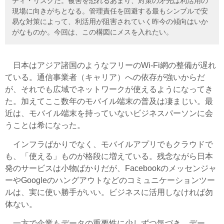
ティ・リスクだ。被害を恐れるあまり、対策の矛先は利活用の
現場に向きがちとなる。管理責任を回避する最もシンプルで安
易な対策によって、利活用が阻害されていく昨今の傾向はいか
がなものか。今回は、この構図にメスを入れたい。
日本はアジア諸国のようなフリーのWi-Fi網の整備が遅れ
ている。通信事業者（キャリア）への依存が強いからだ
が、それでも広域でネットワークが使えるようになってき
た。加えてここ数年のモバイル端末の普及は凄まじい。最
近は、モバイル端末を持っていないビジネスパーソンに会
うことは希になった。
インフラばかりでなく、モバイルアプリでもクラウドで
も、「使える」ものが格段に増えている。残念ながら日本
発のサービスは小物ばかりだが、Facebookのメッセンジャ
ーやGoogleのハングアウトなどのコミュニケーションツー
ルは、実に使い勝手がいい。ビジネスに活用しなければ勿
体ない。
一方で企業もデータの重要性に少しずつ気づき、デー