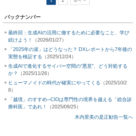
2
次へ
>
バックナンバー
最終回：生成AIの活用に徹するために必要なこと、学び
続けよう！
（2026/01/27）
「2025年の崖」はどうなった？ DXレポートから7年後の
実態を検証する
（2025/12/24）
生成AIで進化するサイバー空間の“悪意”、どう対処する
か？
（2025/11/26）
ヒューマノイドの時代が確実にやってくる
（2025/10/2
8）
「越境」のすすめ─CIOは専門性の境界を越える「総合診
療科医」であれ！
（2025/09/25）
木内里美の是正勧告一覧へ