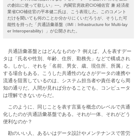
の創出に使って欲しい」−−。内閣官房政府CIO補佐官 兼 経済産
業省CIO補佐官の平本健二氏は、こう表現した。このコメント
だけを聞いても何のことか分かりにくいだろうが、そうした可
能性を持った「共通語彙基盤（IMI：Infrastructure for Multi-lay
er Interoperability）」が公開された。
共通語彙基盤とはどんなものか？ 例えば、人を表すデー
タは「氏名や性別、年齢、住所、勤務先」などで構成され
る。しかし、それを「名前、男女、歳、現住所、所属」と
する場合もある。こうした共通性のなさがデータの連携や
流通を阻害しているのは、システム担当者や責任者なら周
知の通りだ。人間が見れば分かることでも、コンピュータ
は理解できないからだ。
このように、同じことを表す言葉を概念のレベルで共通
化したのが共通語彙基盤である。それが一体、それがどう
便利なのか？
勘のいい人、あるいはデータ設計やメンテナンスで苦労