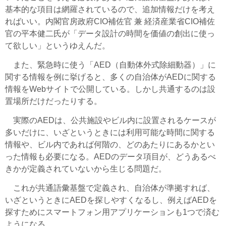
基本的な項目は網羅されているので、追加情報だけを考え
ればいい。内閣官房政府CIO補佐官 兼 経済産業省CIO補佐
官の平本健二氏が「データ設計の時間を価値の創出に使っ
て欲しい」というゆえんだ。
また、緊急時に使う「AED（自動体外式除細動器）」に
関する情報を例に挙げると、多くの自治体がAEDに関する
情報をWebサイトで公開している。しかし共通するのは設
置場所だけだったりする。
実際のAEDは、公共施設やビル内に設置されるケースが
多いだけに、いざというときには利用可能な時間に関する
情報や、ビル内であれば何階の、どのあたりにあるかとい
った情報も必要になる。AEDのデータ項目が、どうあるべ
きかが定義されていないから生じる問題だ。
これが共通語彙基盤で定義され、自治体が準拠すれば、
いざというときにAEDを探しやすくなるし、例えばAEDを
探すためにスマートフォン用アプリケーションも1つで済む
ようになる。