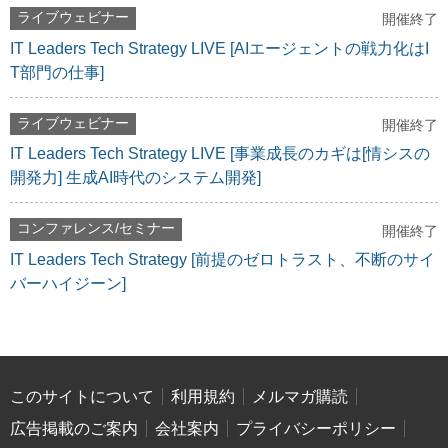
ライブウェビナー
開催終了
IT Leaders Tech Strategy LIVE [AIエージェントの戦力化はI
T部門の仕事]
ライブウェビナー
開催終了
IT Leaders Tech Strategy LIVE [事業成長のカギは[情シスの
開発力] 生成AI時代のシステム開発]
コンファレンス/セミナー
開催終了
IT Leaders Tech Strategy [前提のゼロトラスト、不断のサイ
バーハイジーン]
このサイトについて
利用規約
メルマガ購読
広告掲載のご案内
会社案内
プライバシーポリシー