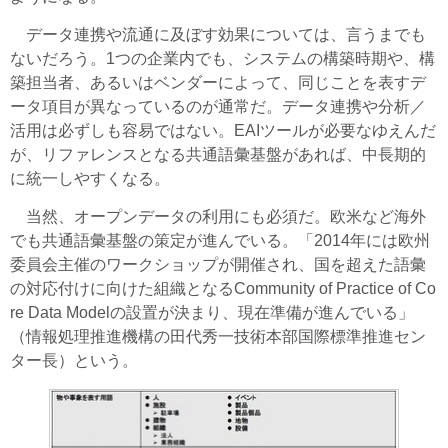
データ連携や流通に及ぼす効果については、言うまでも
ないだろう。1つの企業内でも、システムの構築時期や、構
築担当者、あるいはベンダーによって、同じことを表すデ
ータ項目が異なっているのが通常だ。データ連携や分析／
活用は必ずしも容易ではない。EAIツールが必要なゆえんだ
が、リファレンスとなる共通語彙基盤があれば、中長期的
に統一しやすくなる。
当然、オープンデータの利用にも必須だ。欧米など海外
でも共通語彙基盤の策定が進んでいる。「2014年には欧州
委員会主催のワークショップが開催され、国を超えた語彙
の対応付けに向けた組織となるCommunity of Practice of Co
re Data Modelの設置が決まり、現在準備が進んでいる」
（情報処理推進機構の田代秀一技術本部国際標準推進セン
ター長）という。