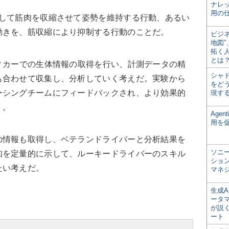
ナレ
用の仕
して筋肉を収縮させて姿勢を維持する行動、あるい
動きを、筋収縮により抑制する行動のことだ。
ビジ
地図
拓く
とは
ィカーでの生体情報の取得を行い、計測データの精
シャ
も合わせて収集し、分析していく考えだ。実験から
をどう
ーシングチームにフィードバックされ、より効果的
現す
く。
Age
用を
情報も取得し、ベテランドライバーと分析結果を
ソニ
知を定量的に示して、ルーキードライバーのスキル
ショ
たい考えだ。
マネ
生成
ータ
が説く
ート