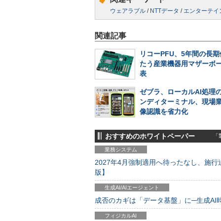
ウェアラブル
/
NTTデータ
/
エンターテイ
関連記事
リコーPFU、5年間の長
たう産業機器用マザーボ
表
ゼブラ、ローカルAI処理
ンディターミナル、現場
像認識を省力化
おすすめのホワイトペーパー
「製
業務システム
2027年4月強制適用へ待ったなし、施行迫
版】
生成AI/AIエージェント
成否のカギは「データ基盤」に─生成AI時代
フィジカルAI