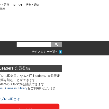
フト開発
IoT・AI
研究・調査
講座
テクノロジー一覧へ
 Leaders 会員登録
レスID会員になるとIT Leadersの会員限定
記事を読むことができます。
Leadersのメルマガを購読できます
ss Business Library
もご利用いただけま
ンプレスIDとは