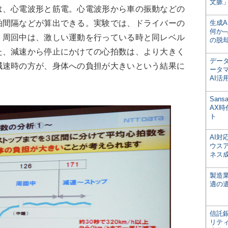
文脈」
、心電波形と筋電。心電波形から車の振動などの
拍間隔などが算出できる。実験では、ドライバーの
生成
何か─
、周回中は、激しい運動を行っている時と同レベル
の脱
た、減速から停止にかけての心拍数は、より大きく
デー
減速時の方が、身体への負担が大きいという結果に
ータ
AI活
San
AX
ト
AI
ウス
ネス
製造
適の
信託銀
リテ