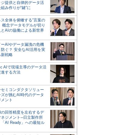
ッジ提供と自律的データ活
組み作りが“鍵”に
ネス全体を俯瞰する“言葉の
”、概念データモデルが切り
人とAIの協働による新世界
？
ドーAIやデータ漏洩の危機
防ぐ？ 安全なAI活用を実
る新戦略
ntic AIで現場主導のデータ活
促進する方法
ーセミコンダクタソリュー
ンズが挑むAI時代のデータ
ジメント
AIの回答精度を左右するデ
マネジメント─日立製作所
「AI Ready」への最短ル