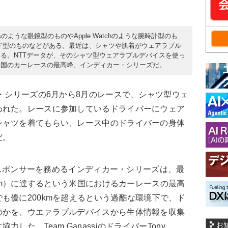
ssのような眼鏡型のものやApple Watchのような腕時計型のも
ンド型のものなどがある。最近は、シャツや肌着がウェアラブル
る。NTTデータが、そのシャツ型ウェアラブルデバイスを使っ
米国のカーレースの最高峰、インディカー・シリーズだ。
・シリーズの6月から8月のレースで、シャツ型ウェ
われた。レースに参加しているドライバーにウェア
シャツを着てもらい、レース中のドライバーの身体
だ。
）がスポンサーを務めるインディカー・シリーズは、最
8km）に達するという米国におけるカーレースの最高
も優に200kmを超えるという過酷な環境下で、ド
のかを、ウエァラブルデバイスから生体情報を収集
お
した、Team GanassiのドライバーTony