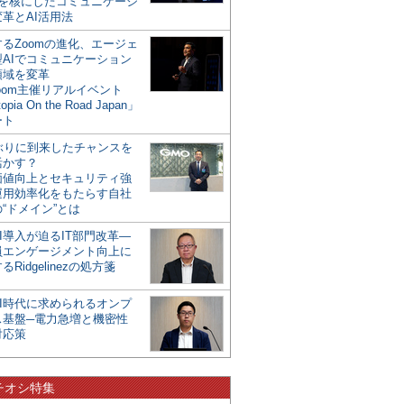
mを核にしたコミュニケーシ
革とAI活用法
るZoomの進化、エージェ
型AIでコミュニケーション
領域を変革
oom主催リアルイベント
opia On the Road Japan」
ート
年ぶりに到来したチャンスを
活かす？
価値向上とセキュリティ強
運用効率化をもたらす自社
“ドメイン”とは
I導入が迫るIT部門改革―
員エンゲージメント向上に
るRidgelinezの処方箋
AI時代に求められるオンプ
ス基盤─電力急増と機密性
対応策
チオシ特集