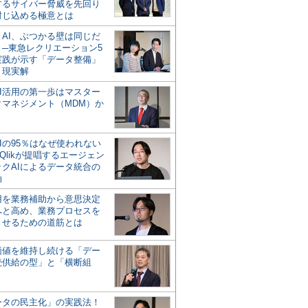
するサイバー脅威を先回り
封じ込める極意とは
とAI、ぶつかる壁は同じだ
」─東急レクリエーション5
実践が示す「データ整備」
う現実解
AI活用の第一歩はマスター
タマネジメント（MDM）か
Iの95％はなぜ使われない
Qlikが提唱するエージェン
ックAIによるデータ統合の
軸
活用を業務補助から意思決定
へと高め、業務プロセスを
させるための道筋とは
の価値を維持し続ける「デー
続供給の型」と「横断組
ータの民主化」の実践法！