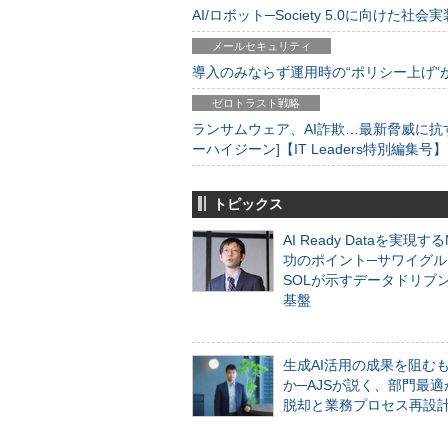
AI/ロボット─Society 5.0に向けた社会実
メールセキュリティ
導入のみならず運用時の“ポリシー上げ”が肝心
ゼロトラスト戦略
ランサムウェア、AI詐欺…最新脅威に抗
ーハイジーン]【IT Leaders特別編集号】
トピックス
AI Ready Dataを実現す
功のポイント─サワイグル
SOLが示すデータドリブ
基盤
生成AI活用の成果を阻む
か─AJSが説く、部門最適
脱却と業務プロセス再設