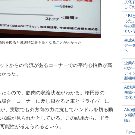
度化
して
「BI
った
年の
とい
生成
拍数を図ると減速時に最も高くなることがわかった
デー
ら
企業A
ットからの合流があるコーナーでの平均心拍数が高
のか─
ティ
わかった。
新機
AI
たもので、筋肉の収縮状況がわかる。楕円形の
領域
進化
る場合、コーナーに差し掛かると車とドライバーに
くが、実験でも外方向の力に抗してハンドルを切る動
AI
タ継
の収縮が見られたとしている。この結果から、ドラ
織」
る可能性が考えられるという。
「デ