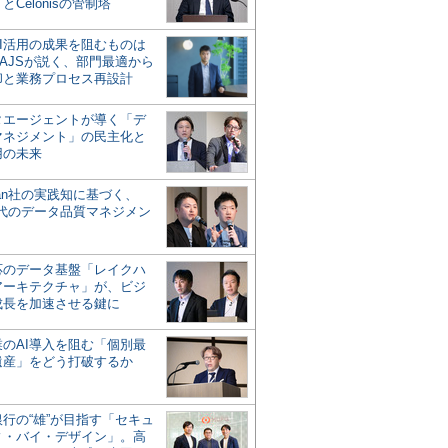
とCelonisの管制塔
AI活用の成果を阻むものは
AJSが説く、部門最適から
却と業務プロセス再設計
タエージェントが導く「デ
マネジメント」の民主化と
用の未来
san社の実践知に基づく、
時代のデータ品質マネジメン
対応のデータ基盤「レイクハ
アーキテクチャ」が、ビジ
成長を加速させる鍵に
業のAI導入を阻む「個別最
遺産」をどう打破するか
行の“雄”が目指す「セキュ
ィ・バイ・デザイン」。高