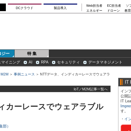
Web担当者
EC担当者
ソ
DCクラウド
製品導入
エネルギー
ドローン
教育
ロジー
特 集
スマイニング
AI
RPA
セキュリティ
データマネジメント
／M2M
＞
事例ニュース
＞ NTTデータ、インディカーレースでウェアラ
IT
IoT／M2M記事一覧へ
インプ
公開
IT 
ディカーレースでウェアラブル
Impre
す。
・
イ
s編集部）