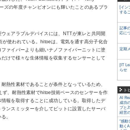
シリーズの年度チャンピオンにも輝いたことのあるブラ
[イン
する
記事
応に
ウェアラブルデバイスには、NTTが東レと共同開
技術が使われている。hitoeは、電気を通す高分子化合
定期
ロファイバーよりも細いナノファイバーニットに塗
るだけで様々な生体情報を収集するセンサーとして
[IT
らせ
耐熱性素材であることが条件となっているため、
ト
使えず、耐熱性素材でhitoe技術ベースのセンサーを作
AI R
体情報を取得することに成功している。取得したデ
成功
プとJ
トランスミッターを介してピットに設置したサーバ
経営
いる。
“感動
動くA