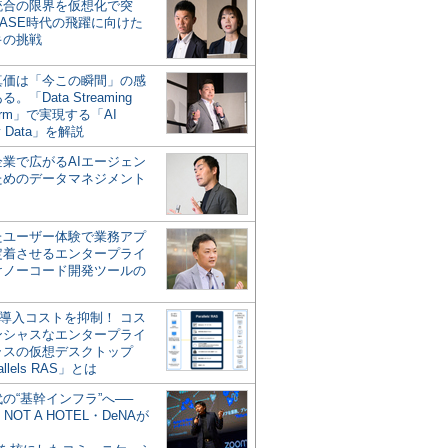
統合の限界を仮想化で突
ASE時代の飛躍に向けた
キの挑戦
の真価は「今この瞬間」の感
。「Data Streaming
form」で実現する「AI
y Data」を解説
企業で広がるAIエージェン
ためのデータマネジメント
？
たユーザー体験で業務アプ
定着させるエンタープライ
けノーコード開発ツールの
の導入コストを抑制！ コス
ンシャスなエンタープライ
ラスの仮想デスクトップ
allels RAS」とは
代の“基幹インフラ”へ──
NOT A HOTEL・DeNAが