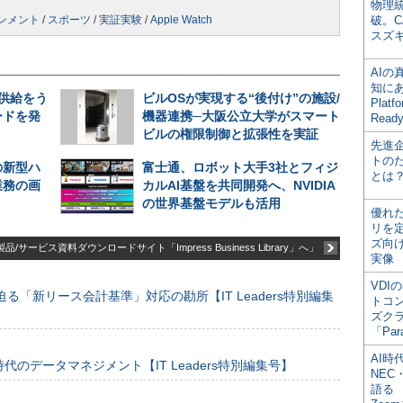
物理
ンメント
/
スポーツ
/
実証実験
/
Apple Watch
破。C
スズ
AI
知にある
期供給をう
ビルOSが実現する“後付け”の施設/
Plat
ードを発
機器連携─大阪公立大学がスマート
Read
ビルの権限制御と拡張性を実証
先進
トの
の新型ハ
富士通、ロボット大手3社とフィジ
とは
業務の画
カルAI基盤を共同開発へ、NVIDIA
の世界基盤モデルも活用
優れ
リを
ズ向
品/サービス資料ダウンロードサイト「Impress Business Library」へ」
実像
VDI
る「新リース会計基準」対応の勘所【IT Leaders特別編集
トコ
ズク
「Par
AI時
のデータマネジメント【IT Leaders特別編集号】
NEC・
語る