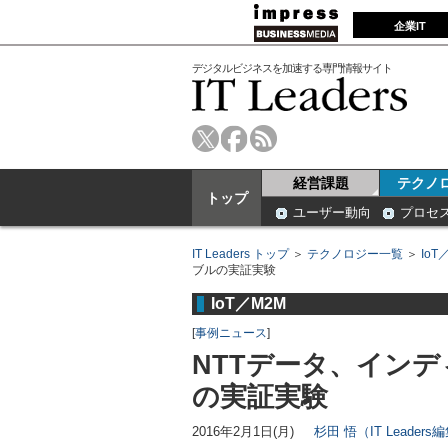
企業IT
デジタルビジネスを加速する専門情報サイト
経営課題
テクノ
トップ
ユーザー動向
プロセ
IT Leaders トップ
＞
テクノロジー一覧
＞
IoT
ブルの実証実験
IoT／M2M
[
事例ニュース
]
NTTデータ、イン
の実証実験
2016年2月1日(月)
杉田 悟（IT Leader