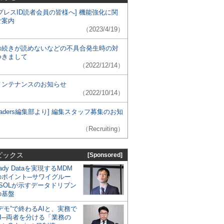
プレスID読者会員の皆様へ] 機能強化に関
ご案内
（2023/4/19）
の続きが読めないなどの不具合発生時の対
つきまして
（2022/12/14）
メンテナンスのお知らせ
（2022/10/14）
 Leaders編集部より] 編集スタッフ募集のお知
（Recruiting）
ピックス
[Sponsored]
eady Dataを実現するMDM
のポイント─サワイグルー
SOLが示すデータドリブン
の基盤
デモ”で終わるAIと、実務で
I─両者を分ける「業務の