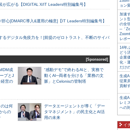
Zoo
装が広がる【DIGITAL X/IT Leaders特別編集号】
ョン変
加速す
ント
[DMARC導入&運用の極意]【IT Leaders特別編集号】
の全
─「Z
Zoomt
するデジタル免疫力を！[前提のゼロトラスト、不断のサイバ
レポ
14
どう
企業
[Sponsored]
化・
だけの
るMDM成
“感動デモ”で終わるAIと、実務で
ープとJ
動くAI─両者を分ける「業務の文
生成A
従業
ン経営の
脈」とCelonisの管制塔
貢献す
生成
レミ
ものは何
データエージェントが導く「デー
への
からの
タマネジメント」の民主化とAI活
計
用の未来
イ