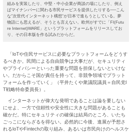
組みを実装したり、中堅・中小企業が商談の場にしたり、例え
ばマイナンバーに関わる市民サービスを提供したりする──こん
な”次世代インターネット構想”が日本で進もうとしている。夢
物語にも思えるが、そうとも言えない。欧州がすでに「FI(Futu
re Internet)WARE」というプラットフォームをリリースしてお
り、その日本版を作る試みだからだ。
「IoTや住民サービスに必要なプラットフォームをどうす
るべきか。民間による自由競争は大事だが、セキュリティ
やプライバシーといった重要な問題を担保しないといけな
い。だからこそ国が責任を持って、非競争領域でプラット
フォームを作っていく」（平井たくや衆議院議員＝自民党I
T戦略特命委員長）。
インターネットが偉大な発明であることは論を要しない
にせよ、一方で信頼性や安全性に大きな問題があることも
確かだ。特にセキュリティの確保は結局のところ、いたち
ごっこにならざるを得ない。必然的に今後、進展が予想さ
れるIoTやFintechの取り組み、あるいは市民向けのヘルスケ