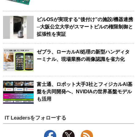
ビルOSが実現する“後付け”の施設/機器連携
─大阪公立大学がスマートビルの権限制御と
拡張性を実証
ゼブラ、ローカルAI処理の新型ハンディタ
ーミナル、現場業務の画像認識を省力化
富士通、ロボット大手3社とフィジカルAI基
盤を共同開発へ、NVIDIAの世界基盤モデル
も活用
IT Leadersをフォローする