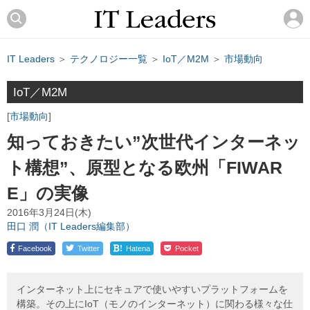
IT Leaders
＞
テクノロジー一覧
＞
IoT／M2M
＞
市場動向
IoT／M2M
市場動向
知っておきたい”次世代インターネッ
ト構想”、原型となる欧州「FIWAR
E」の実像
2016年3月24日(木)
田口 潤（IT Leaders編集部）
!
Facebook
Twitter
Hatena
Pocket
インターネット上にセキュアで使いやすいプラットフォームを
構築。その上にIoT（モノのインターネット）に関わる様々な仕