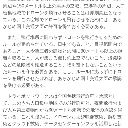
周辺や150メートル以上の高さの空域、空港等の周辺、人口
密集地域でドローンを飛行させることはは原則禁止となっ
ている。この空域でドローンを飛行させるためには、あら
かじめ国土交通大臣の許可を得ておく必要がある。
また、飛行場所に関わらずドローンを飛行させるための
ルールが定められている。日中であること、目視範囲内で
あること、人や第三者の建物との間に30メートル以上の距
離を取ること、人が集まる催しの上空でないこと、爆発物
などの危険物を輸送すること、物を投下しないことといっ
たルールを守る必要がある。もし、ルールに拠らずにドロ
ーンを飛行させたければ、あらかじめ国土交通大臣の承認
を受ける必要がある。
トライポッドワークスは全国包括飛行許可・承認とし
て、このうち人口集中地区での飛行許可と、夜間飛行およ
び人や第三者物件から30メートル未満での飛行の承認を得
ている。これを強みに、ドローンおよび映像技術、解析技
術とクラウド技術、データセンターインフラを活用した新