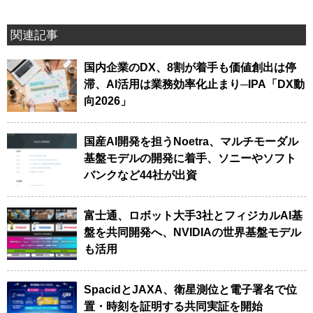
関連記事
国内企業のDX、8割が着手も価値創出は停
滞、AI活用は業務効率化止まり─IPA「DX動
向2026」
国産AI開発を担うNoetra、マルチモーダル
基盤モデルの開発に着手、ソニーやソフト
バンクなど44社が出資
富士通、ロボット大手3社とフィジカルAI基
盤を共同開発へ、NVIDIAの世界基盤モデル
も活用
SpacidとJAXA、衛星測位と電子署名で位
置・時刻を証明する共同実証を開始