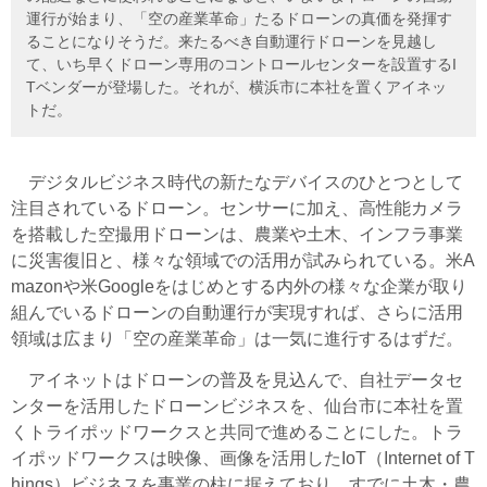
運行が始まり、「空の産業革命」たるドローンの真価を発揮す
ることになりそうだ。来たるべき自動運行ドローンを見越し
て、いち早くドローン専用のコントロールセンターを設置するI
Tベンダーが登場した。それが、横浜市に本社を置くアイネッ
トだ。
デジタルビジネス時代の新たなデバイスのひとつとして
注目されているドローン。センサーに加え、高性能カメラ
を搭載した空撮用ドローンは、農業や土木、インフラ事業
に災害復旧と、様々な領域での活用が試みられている。米A
mazonや米Googleをはじめとする内外の様々な企業が取り
組んでいるドローンの自動運行が実現すれば、さらに活用
領域は広まり「空の産業革命」は一気に進行するはずだ。
アイネットはドローンの普及を見込んで、自社データセ
ンターを活用したドローンビジネスを、仙台市に本社を置
くトライポッドワークスと共同で進めることにした。トラ
イポッドワークスは映像、画像を活用したIoT（Internet of T
hings）ビジネスを事業の柱に据えており、すでに土木・農