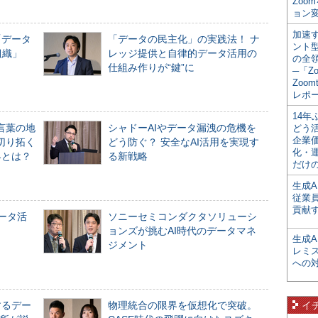
Zoo
ョン変
加速す
「データ
「データの民主化」の実践法！ ナ
ント
組織」
レッジ提供と自律的データ活用の
の全
仕組み作りが“鍵”に
─「Z
Zoomt
レポ
14
言葉の地
シャドーAIやデータ漏洩の危機を
どう
企業
切り拓く
どう防ぐ？ 安全なAI活用を実現す
化・
界とは？
る新戦略
だけの
生成A
従業
貢献す
データ活
ソニーセミコンダクタソリューシ
ョンズが挑むAI時代のデータマネ
生成
ジメント
レミ
への
するデー
物理統合の限界を仮想化で突破。
イ