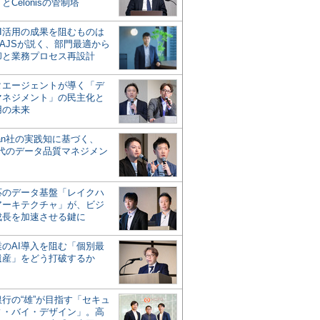
とCelonisの管制塔
AI活用の成果を阻むものは
AJSが説く、部門最適から
却と業務プロセス再設計
タエージェントが導く「デ
マネジメント」の民主化と
用の未来
san社の実践知に基づく、
時代のデータ品質マネジメン
対応のデータ基盤「レイクハ
アーキテクチャ」が、ビジ
成長を加速させる鍵に
業のAI導入を阻む「個別最
遺産」をどう打破するか
行の“雄”が目指す「セキュ
ィ・バイ・デザイン」。高