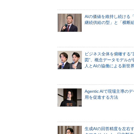
AIの価値を維持し続ける
継続供給の型」と「横断
ビジネス全体を俯瞰する“
図”、概念データモデルが
人とAIの協働による新世
Agentic AIで現場主導の
用を促進する方法
生成AIの回答精度を左右