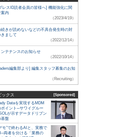
プレスID読者会員の皆様へ] 機能強化に関
ご案内
（2023/4/19）
の続きが読めないなどの不具合発生時の対
つきまして
（2022/12/14）
メンテナンスのお知らせ
（2022/10/14）
 Leaders編集部より] 編集スタッフ募集のお知
（Recruiting）
ピックス
[Sponsored]
eady Dataを実現するMDM
のポイント─サワイグルー
SOLが示すデータドリブン
の基盤
デモ”で終わるAIと、実務で
I─両者を分ける「業務の