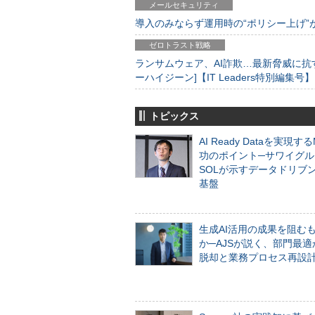
メールセキュリティ
導入のみならず運用時の“ポリシー上げ”が肝心
ゼロトラスト戦略
ランサムウェア、AI詐欺…最新脅威に抗
ーハイジーン]【IT Leaders特別編集号】
トピックス
AI Ready Dataを実現す
功のポイント─サワイグル
SOLが示すデータドリブ
基盤
生成AI活用の成果を阻む
か─AJSが説く、部門最適
脱却と業務プロセス再設