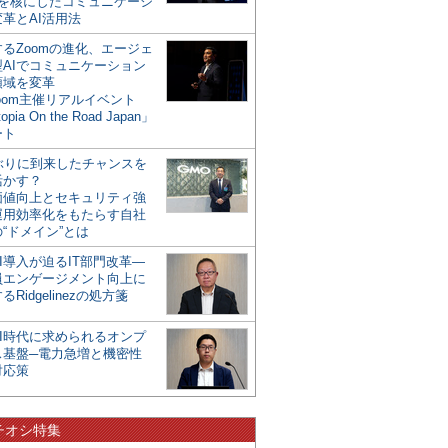
mを核にしたコミュニケーシ
革とAI活用法
るZoomの進化、エージェ
型AIでコミュニケーション
領域を変革
oom主催リアルイベント
opia On the Road Japan」
ート
年ぶりに到来したチャンスを
活かす？
価値向上とセキュリティ強
運用効率化をもたらす自社
“ドメイン”とは
I導入が迫るIT部門改革―
員エンゲージメント向上に
るRidgelinezの処方箋
AI時代に求められるオンプ
ス基盤─電力急増と機密性
対応策
チオシ特集