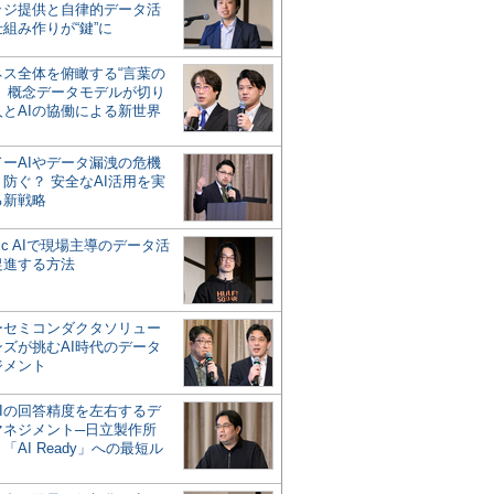
ッジ提供と自律的データ活
組み作りが“鍵”に
ネス全体を俯瞰する“言葉の
”、概念データモデルが切り
人とAIの協働による新世界
？
ドーAIやデータ漏洩の危機
防ぐ？ 安全なAI活用を実
る新戦略
ntic AIで現場主導のデータ活
促進する方法
ーセミコンダクタソリュー
ンズが挑むAI時代のデータ
ジメント
AIの回答精度を左右するデ
マネジメント─日立製作所
「AI Ready」への最短ル