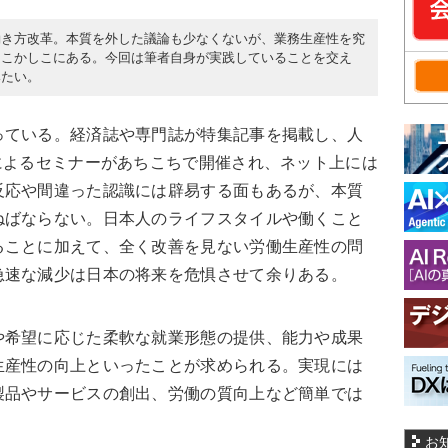
働き方改革。本質を外した議論も少なくないが、業務生産性を究
そこかしこにある。今回は筆者自身が実践していることを交え
みたい。
ている。経済誌や専門誌が特集記事を掲載し、人
によるセミナーがあちこちで開催され、ネット上には
反応や間違った認識には辟易する面もあるが、本質
ねばならない。日本人のライフスタイルや働くこと
ることに加えて、全く改善を見ない労働生産性の問
急速な減少は日本の将来を危惧させて余りある。
希望に応じた柔軟な就業形態の提供、能力や成果
生産性の向上といったことが求められる。実現には
製品やサービスの創出、労働の質向上など簡単では
お