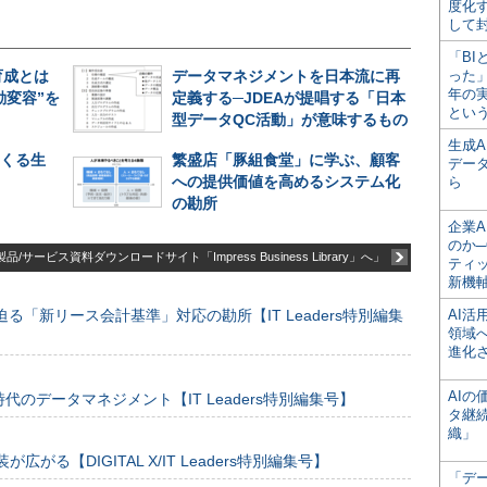
度化
して
「BI
育成とは
データマネジメントを日本流に再
った
年の
動変容”を
定義する─JDEAが提唱する「日本
とい
型データQC活動」が意味するもの
生成
てくる生
繁盛店「豚組食堂」に学ぶ、顧客
デー
への提供価値を高めるシステム化
ら
の勘所
企業A
のか─
品/サービス資料ダウンロードサイト「Impress Business Library」へ」
ティ
新機
る「新リース会計基準」対応の勘所【IT Leaders特別編集
AI
領域
進化
AI
のデータマネジメント【IT Leaders特別編集号】
タ継
織」
装が広がる【DIGITAL X/IT Leaders特別編集号】
「デ