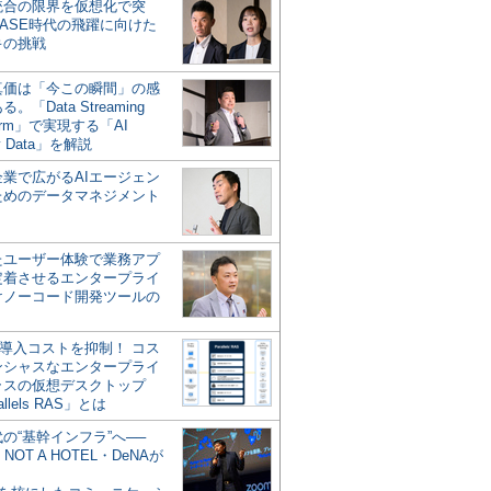
統合の限界を仮想化で突
ASE時代の飛躍に向けた
キの挑戦
の真価は「今この瞬間」の感
。「Data Streaming
form」で実現する「AI
y Data」を解説
企業で広がるAIエージェン
ためのデータマネジメント
？
たユーザー体験で業務アプ
定着させるエンタープライ
けノーコード開発ツールの
の導入コストを抑制！ コス
ンシャスなエンタープライ
ラスの仮想デスクトップ
allels RAS」とは
代の“基幹インフラ”へ──
NOT A HOTEL・DeNAが