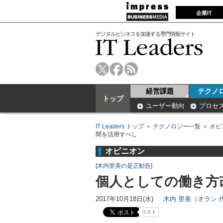
企業IT
デジタルビジネスを加速する専門情報サイト
経営課題
テクノ
トップ
ユーザー動向
プロセ
IT Leaders トップ
＞
テクノロジー一覧
＞
オピ
間を活用すべし
オピニオン
[
木内里美の是正勧告
]
個人としての働き方
2017年10月18日(水)
木内 里美（オラン 
リスト