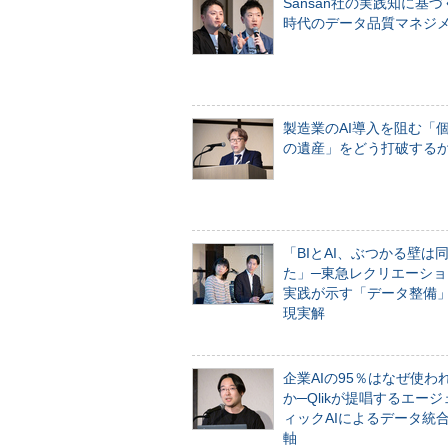
Sansan社の実践知に基づ
時代のデータ品質マネジ
製造業のAI導入を阻む「
の遺産」をどう打破する
「BIとAI、ぶつかる壁は
た」─東急レクリエーショ
実践が示す「データ整備
現実解
企業AIの95％はなぜ使わ
か─Qlikが提唱するエー
ィックAIによるデータ統
軸