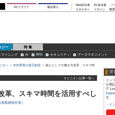
Web担当者
EC担当者
ソ
DCクラウド
製品導入
エネルギー
ドローン
教育
ロジー
特 集
スマイニング
AI
RPA
セキュリティ
データマネジメント
ニオン
＞
木内里美の是正勧告
＞ 個人としての働き方改革、スキマ時
IT
オピニオン記事一覧へ
インプ
公開
IT 
改革、スキマ時間を活用すべし
Impre
す。
代表取締役社長）
・
イ