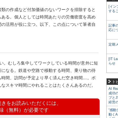
[イン
類の作成など付加価値のないワークを排除すると
する
もある。個人としては時間あたりの労働密度を高め
間の活用が役に立つ。以下、この点について筆者自
記事
応に
定期
[IT
い。むしろ集中してワークしている時間が意外に短
らせ
著になる。鉄道や空路で移動する時間、乗り物の待
ち時間、訪問が予定より早く済んだ空き時間…。ボ
ト
んなスキマ時間にやれることはたくさんあるのだ。
AI R
成功
プとJ
経営
続きをお読みいただくには、
録（無料）が必要です
“感動
動くA