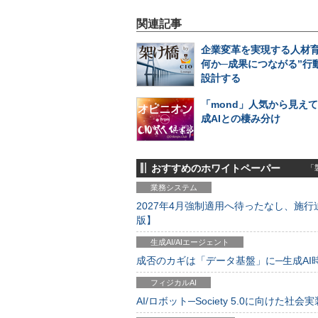
関連記事
企業変革を実現する人材
何か─成果につながる”行
設計する
「mond」人気から見え
成AIとの棲み分け
おすすめのホワイトペーパー
「製
業務システム
2027年4月強制適用へ待ったなし、施行迫
版】
生成AI/AIエージェント
成否のカギは「データ基盤」に─生成AI時代
フィジカルAI
AI/ロボット─Society 5.0に向けた社会実