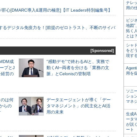
ナレ
用の仕
[DMARC導入&運用の極意]【IT Leaders特別編集号】
ビジ
地図
するデジタル免疫力を！[前提のゼロトラスト、不断のサイバ
拓く
とは
シャ
をどう
[Sponsored]
現す
るMDM成
“感動デモ”で終わるAIと、実務で
ープとJ
動くAI─両者を分ける「業務の文
Age
用を
ン経営の
脈」とCelonisの管制塔
ソニ
ショ
ものは何
データエージェントが導く「デー
マネ
からの
タマネジメント」の民主化とAI活
計
用の未来
生成
ータ
が説く
ート