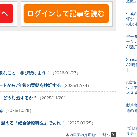
文脈」
生成
何か─
の脱
デー
ータ
AI活
San
AX
ト
必要なこと、学び続けよう！
（2026/01/27）
AI
ポートから7年後の実態を検証する
（2025/12/24）
ウス
ネス
”、どう対処するか？
（2025/11/26）
製造
る
（2025/10/28）
適の
を越える「総合診療科医」であれ！
（2025/09/25）
信託銀
リテ
木内里美の是正勧告一覧へ