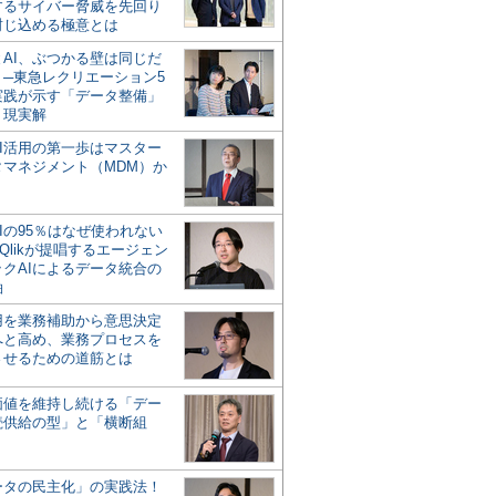
するサイバー脅威を先回り
封じ込める極意とは
とAI、ぶつかる壁は同じだ
」─東急レクリエーション5
実践が示す「データ整備」
う現実解
AI活用の第一歩はマスター
タマネジメント（MDM）か
Iの95％はなぜ使われない
Qlikが提唱するエージェン
ックAIによるデータ統合の
軸
活用を業務補助から意思決定
へと高め、業務プロセスを
させるための道筋とは
の価値を維持し続ける「デー
続供給の型」と「横断組
ータの民主化」の実践法！