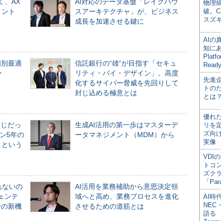
く、AX
AI対応のデータ基盤「レイクハウ
物理
メント
スアーキテクチャ」が、ビジネス
破。C
スズ
成長を加速させる鍵に
AI
知にある
Plat
個別最適
信託銀行の“雄”が目指す「セキュ
Read
か
リティ・バイ・デザイン」。高度
先進
化するサイバー脅威を先回りして
トの
封じ込める極意とは
とは
優れ
同じだっ
生成AI活用の第一歩はマスターデ
リを
ズ向
ン5年の
ータマネジメント（MDM）から
実像
」という
VDI
トコ
ズク
「Par
れないの
AI活用を業務補助から意思決定領
ジェンテ
域へと高め、業務プロセスを進化
AI時
NEC・
合の新機
させるための道筋とは
語る