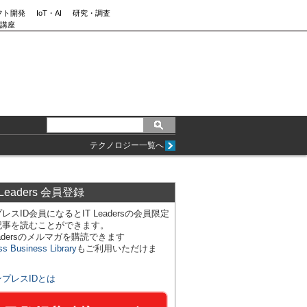
フト開発
IoT・AI
研究・調査
講座
テクノロジー一覧へ
 Leaders 会員登録
レスID会員になるとIT Leadersの会員限定
記事を読むことができます。
Leadersのメルマガを購読できます
ss Business Library
もご利用いただけま
ンプレスIDとは