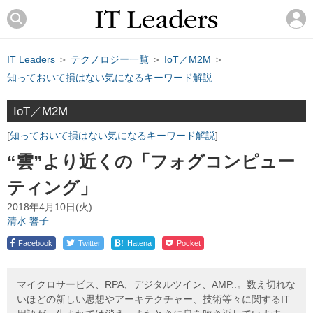
IT Leaders
＞
テクノロジー一覧
＞
IoT／M2M
＞
知っておいて損はない気になるキーワード解説
IoT／M2M
知っておいて損はない気になるキーワード解説
“雲”より近くの「フォグコンピュー
ティング」
2018年4月10日(火)
清水 響子
!
Facebook
Twitter
Hatena
Pocket
マイクロサービス、RPA、デジタルツイン、AMP..。数え切れな
いほどの新しい思想やアーキテクチャー、技術等々に関するIT