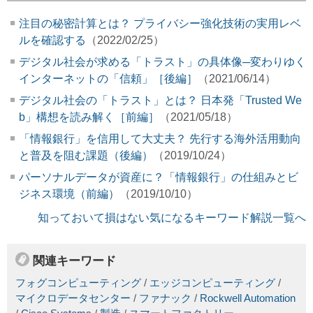
注目の秘密計算とは？ プライバシー強化技術の実用レベ
ルを確認する
（2022/02/25）
デジタル社会が求める「トラスト」の具体像─変わりゆく
インターネットの「信頼」［後編］
（2021/06/14）
デジタル社会の「トラスト」とは？ 日本発「Trusted We
b」構想を読み解く［前編］
（2021/05/18）
「情報銀行」を信用して大丈夫？ 先行する海外活用動向
と普及を阻む課題（後編）
（2019/10/24）
パーソナルデータが資産に？「情報銀行」の仕組みとビ
ジネス環境（前編）
（2019/10/10）
知っておいて損はない気になるキーワード解説一覧へ
関連キーワード
フォグコンピューティング
/
エッジコンピューティング
/
マイクロデータセンター
/
ファナック
/
Rockwell Automation