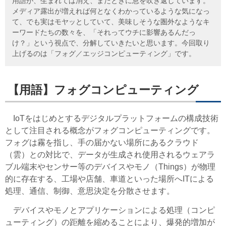
用語が、生まれては消え、またときに息を吹き返しています。
メディア露出が増えれば何となくわかっているような気になっ
て、でも実はモヤッとしていて、美味しそうな圏外なようなキ
ーワードたちの数々を、「それってウチに影響あるんだっ
け？」という視点で、分解していきたいと思います。今回取り
上げるのは「フォグ／エッジコンピューティング」です。
【用語】フォグコンピューティング
IoTをはじめとするデジタルプラットフォームの構成技術
として注目される概念がフォグコンピューティングです。
フォグは霧を指し、手の届かない場所にあるクラウド
（雲）との対比で、データが生成され使用されるウェアラ
ブル端末やセンサー等のデバイスやモノ（Things）が物理
的に存在する、工場や店舗、車道といった場所へITによる
処理、通信、制御、意思決定を分散させます。
デバイスやモノとアプリケーションによる処理（コンピ
ューティング）の距離を縮めることにより、爆発的増加が