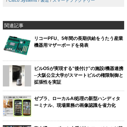
/
Cisco Systems
/
製造
/
スマートファクトリー
関連記事
リコーPFU、5年間の長期供給をうたう産業
機器用マザーボードを発表
ビルOSが実現する“後付け”の施設/機器連携
─大阪公立大学がスマートビルの権限制御と
拡張性を実証
ゼブラ、ローカルAI処理の新型ハンディタ
ーミナル、現場業務の画像認識を省力化