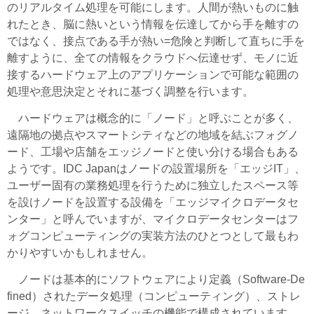
のリアルタイム処理を可能にします。人間が熱いものに触
れたとき、脳に熱いという情報を伝達してから手を離すの
ではなく、接点である手が熱い=危険と判断して直ちに手を
離すように、全ての情報をクラウドへ伝達せず、モノに近
接するハードウェア上のアプリケーションで可能な範囲の
処理や意思決定とそれに基づく調整を行います。
ハードウェアは概念的に「ノード」と呼ぶことが多く、
遠隔地の拠点やスマートシティなどの地域を結ぶフォグノ
ード、工場や店舗をエッジノードと使い分ける場合もある
ようです。IDC Japanはノードの設置場所を「エッジIT」、
ユーザー固有の業務処理を行うために独立したスペース等
を設けノードを設置する設備を「エッジマイクロデータセ
ンター」と呼んでいますが、マイクロデータセンターはフ
ォグコンピューティングの実装方法のひとつとして最もわ
かりやすいかもしれません。
ノードは基本的にソフトウェアにより定義（Software-De
fined）されたデータ処理（コンピューティング）、ストレ
ージ、ネットワークスイッチの機能で構成されています。