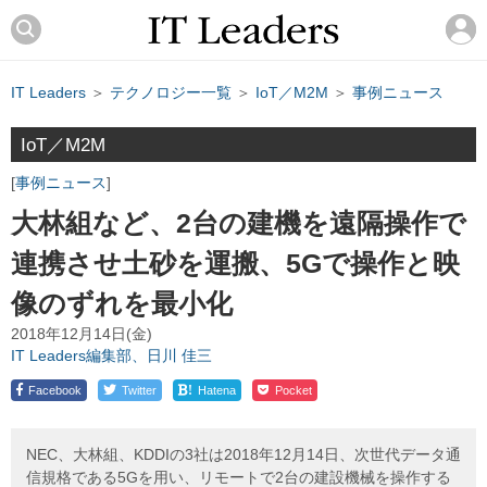
IT Leaders
＞
テクノロジー一覧
＞
IoT／M2M
＞
事例ニュース
IoT／M2M
事例ニュース
大林組など、2台の建機を遠隔操作で
連携させ土砂を運搬、5Gで操作と映
像のずれを最小化
2018年12月14日(金)
IT Leaders編集部、日川 佳三
!
Facebook
Twitter
Hatena
Pocket
NEC、大林組、KDDIの3社は2018年12月14日、次世代データ通
信規格である5Gを用い、リモートで2台の建設機械を操作する