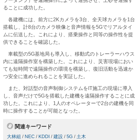
ラーダンプ）を遠隔操作によって連携させ、土砂を運搬す
ることに成功した。
各建機には、前方に2Kカメラを3台、全天球カメラを1台
搭載し、計8台のカメラ映像と音声情報を5Gでリアルタイ
ムに伝送した。これにより、搭乗操作と同等の操作性を提
供できることを確認した。
車載型の5G基地局も導入し、移動式のトレーラーハウス
内に遠隔操作室を構築した。これにより、災害現場におい
ても短時間で遠隔操作の環境を構築し、復旧活動を迅速か
つ安全に進められることを実証した。
また、対話型の音声制御システムをIT施工の現場に導入
し、音声だけで5Gを搭載した建機を遠隔操作することに成
功した。これにより、1人のオペレーターで2台の建機を同
時に操作することが可能となった。
関連キーワード
大林組
/
NEC
/
KDDI
/
建設
/
5G
/
土木