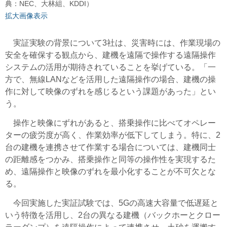
典：NEC、大林組、KDDI）
拡大画像表示
実証実験の背景について3社は、災害時には、作業現場の
安全を確保する観点から、建機を遠隔で操作する遠隔操作
システムの活用が期待されていることを挙げている。「一
方で、無線LANなどを活用した遠隔操作の場合、建機の操
作に対して映像のずれを感じるという課題があった」とい
う。
操作と映像にずれがあると、搭乗操作に比べてオペレー
ターの疲労度が高く、作業効率が低下してしまう。特に、2
台の建機を連携させて作業する場合については、建機同士
の距離感をつかみ、搭乗操作と同等の操作性を実現するた
め、遠隔操作と映像のずれを最小化することが不可欠とな
る。
今回実施した実証試験では、5Gの高速大容量で低遅延と
いう特徴を活用し、2台の異なる建機（バックホーとクロー