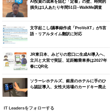
AI投資の成果を阻む「定着」の壁、時間的
損失は1人あたり年間51日─WalkMe調査
文字起こし/議事録作成「ProVoXT」が5言
語・リアルタイム翻訳に対応
JR東日本、みどりの窓口に生成AI導入へ、
立川と大宮で実証、近距離乗車券は2027年
春にQR化
ソラーレホテルズ、銀座のホテルに手のひ
ら認証導入、女性大浴場のカードキー廃止
IT Leadersをフォローする