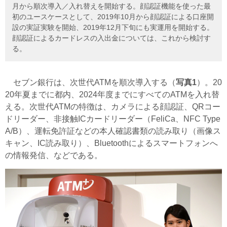
月から順次導入／入れ替えを開始する。顔認証機能を使った最
初のユースケースとして、2019年10月から顔認証による口座開
設の実証実験を開始、2019年12月下旬にも実運用を開始する。
顔認証によるカードレスの入出金については、これから検討す
る。
セブン銀行は、次世代ATMを順次導入する（
写真1
）。20
20年夏までに都内、2024年度までにすべてのATMを入れ替
える。次世代ATMの特徴は、カメラによる顔認証、QRコー
ドリーダー、非接触ICカードリーダー（FeliCa、NFC Type
A/B）、運転免許証などの本人確認書類の読み取り（画像ス
キャン、IC読み取り）、Bluetoothによるスマートフォンへ
の情報発信、などである。