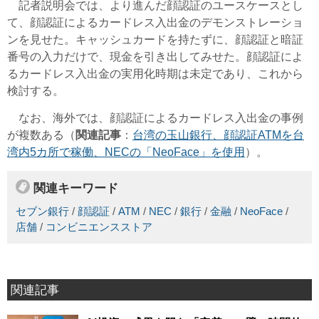
記者説明会では、より進んだ顔認証のユースケースとし
て、顔認証によるカードレス入出金のデモンストレーショ
ンを見せた。キャッシュカードを持たずに、顔認証と暗証
番号の入力だけで、現金を引き出してみせた。顔認証によ
るカードレス入出金の実用化時期は未定であり、これから
検討する。
なお、海外では、顔認証によるカードレス入出金の事例
が複数ある（
関連記事
：
台湾の玉山銀行、顔認証ATMを台
湾内5カ所で稼働、NECの「NeoFace」を使用
）。
関連キーワード
セブン銀行
/
顔認証
/
ATM
/
NEC
/
銀行
/
金融
/
NeoFace
/
店舗
/
コンビニエンスストア
関連記事