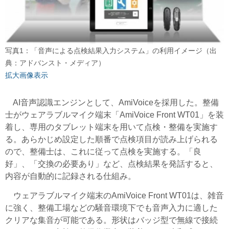
写真1：「音声による点検結果入力システム」の利用イメージ（出
典：アドバンスト・メディア）
拡大画像表示
AI音声認識エンジンとして、AmiVoiceを採用した。整備
士がウェアラブルマイク端末「AmiVoice Front WT01」を装
着し、専用のタブレット端末を用いて点検・整備を実施す
る。あらかじめ設定した順番で点検項目が読み上げられる
ので、整備士は、これに従って点検を実施する。「良
好」、「交換の必要あり」など、点検結果を発話すると、
内容が自動的に記録される仕組み。
ウェアラブルマイク端末のAmiVoice Front WT01は、雑音
に強く、整備工場などの騒音環境下でも音声入力に適した
クリアな集音が可能である。形状はバッジ型で無線で接続