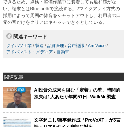
できるため、点検・整備作業中に装着しても違和感がな
い。端末とはBluetoothで接続する。2マイクアレイ方式の
採用によって周囲の雑音をシャットアウトし、利用者の口
元の音だけをクリアにキャッチできるとしている。
関連キーワード
ダイハツ工業
/
製造
/
品質管理
/
音声認識
/
AmiVoice
/
アドバンスト・メディア
/
自動車
関連記事
AI投資の成果を阻む「定着」の壁、時間的
損失は1人あたり年間51日─WalkMe調査
文字起こし/議事録作成「ProVoXT」が5言
語・リアルタイム翻訳に対応