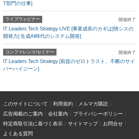
T部門の仕事]
ライブウェビナー
開催終了
IT Leaders Tech Strategy LIVE [事業成長のカギは[情シスの
開発力] 生成AI時代のシステム開発]
コンファレンス/セミナー
開催終了
IT Leaders Tech Strategy [前提のゼロトラスト、不断のサイ
バーハイジーン]
このサイトについて
利用規約
メルマガ購読
広告掲載のご案内
会社案内
プライバシーポリシー
特定商取引法に基づく表示
サイトマップ
お問合せ
よくある質問