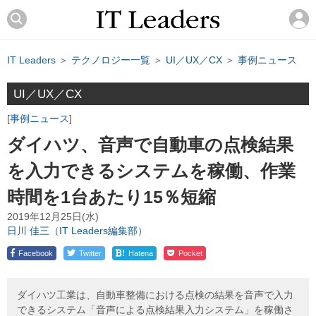
IT Leaders
＞
テクノロジー一覧
＞
UI／UX／CX
＞
事例ニュース
UI／UX／CX
事例ニュース
ダイハツ、音声で自動車の点検結果
を入力できるシステムを稼働、作業
時間を1台あたり15％短縮
2019年12月25日(水)
日川 佳三（IT Leaders編集部）
!
Facebook
Twitter
Hatena
Pocket
ダイハツ工業は、自動車整備における点検の結果を音声で入力
できるシステム「音声による点検結果入力システム」を稼働さ