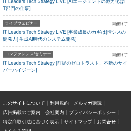
IT Leaders Tech Strategy LIVE [AIエージェントの戦力化はI
T部門の仕事]
ライブウェビナー
開催終了
IT Leaders Tech Strategy LIVE [事業成長のカギは[情シスの
開発力] 生成AI時代のシステム開発]
コンファレンス/セミナー
開催終了
IT Leaders Tech Strategy [前提のゼロトラスト、不断のサイ
バーハイジーン]
このサイトについて
利用規約
メルマガ購読
広告掲載のご案内
会社案内
プライバシーポリシー
特定商取引法に基づく表示
サイトマップ
お問合せ