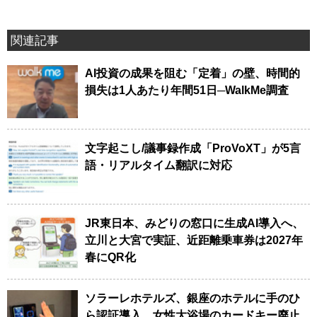
関連記事
AI投資の成果を阻む「定着」の壁、時間的
損失は1人あたり年間51日─WalkMe調査
文字起こし/議事録作成「ProVoXT」が5言
語・リアルタイム翻訳に対応
JR東日本、みどりの窓口に生成AI導入へ、
立川と大宮で実証、近距離乗車券は2027年
春にQR化
ソラーレホテルズ、銀座のホテルに手のひ
ら認証導入、女性大浴場のカードキー廃止