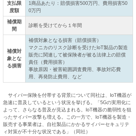
支払限
1商品あたり：賠償損害500万円、費用損害50
度額
0万円
補償期
診断を受けてから１年間
間
補償対象となる損害（賠償損害）
マクニカのリスク診断を受けたIoT製品の製造
補償対
販売に関連して被保険者が被る法律上の賠償
象とな
責任（費用損害）
る損害
事故原因・被害範囲調査費用、事故対応費
用、再発防止費用、など
サイバー保険を付帯する背景について同社は、IoT機器が
急速に普及しているという状況を挙げる。「5Gの実用化に
よって、さらなる普及が見込まれる。IoT機器の脆弱性を狙
ったサイバー攻撃も増える。この一方で、IoT機器を製造・
販売する事業者は、自社製品にかかるサイバーセキュリテ
ィ対策が不十分な状況である」（同社）