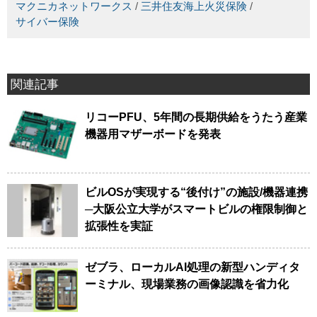
マクニカネットワークス
/
三井住友海上火災保険
/
サイバー保険
関連記事
リコーPFU、5年間の長期供給をうたう産業
機器用マザーボードを発表
ビルOSが実現する“後付け”の施設/機器連携
─大阪公立大学がスマートビルの権限制御と
拡張性を実証
ゼブラ、ローカルAI処理の新型ハンディタ
ーミナル、現場業務の画像認識を省力化