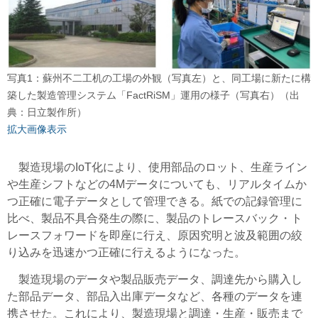
写真1：蘇州不二工机の工場の外観（写真左）と、同工場に新たに構
築した製造管理システム「FactRiSM」運用の様子（写真右）（出
典：日立製作所）
拡大画像表示
製造現場のIoT化により、使用部品のロット、生産ライン
や生産シフトなどの4Mデータについても、リアルタイムか
つ正確に電子データとして管理できる。紙での記録管理に
比べ、製品不具合発生の際に、製品のトレースバック・ト
レースフォワードを即座に行え、原因究明と波及範囲の絞
り込みを迅速かつ正確に行えるようになった。
製造現場のデータや製品販売データ、調達先から購入し
た部品データ、部品入出庫データなど、各種のデータを連
携させた。これにより、製造現場と調達・生産・販売まで