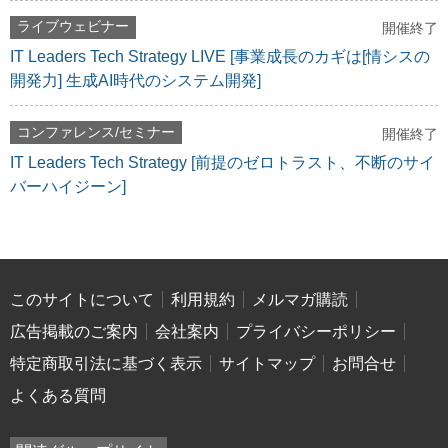
ライブウェビナー
開催終了
IT Leaders Tech Strategy LIVE [事業成長のカギは[情シスの
開発力] 生成AI時代のシステム開発]
コンファレンス/セミナー
開催終了
IT Leaders Tech Strategy [前提のゼロトラスト、不断のサイ
バーハイジーン]
このサイトについて
利用規約
メルマガ購読
広告掲載のご案内
会社案内
プライバシーポリシー
特定商取引法に基づく表示
サイトマップ
お問合せ
よくある質問