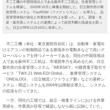
不二工機の中国現地法人である蘇州不二工机は、生産管理シス
テムを構築し、2020年10月に稼働を開始した。日立製作所の製
造管理システム「FactRiSM（ファクトリズム）」を導入し、品
質管理体制の強化と作業効率の向上を図った。また、調達・生
産・販売系システムとの連携によって経営判断の迅速化を図っ
た。日立が同年11月16日に発表した。
不二工機（本社：東京都世田谷区）は、
自動車・家電向
けエアコンの制御部品である
膨張弁や電動弁などで高いグ
ローバルシェアを持つ
メーカーである。同社の中国現地法
人である蘇州不二工机は、市場競争力を高めるため、日立
製作所の生産管理システム「WEBSKY」や購買電子取引サ
ービス「TWX-21 Web-EDI Global」、倉庫管理システム
「ONEsLOGI」（日立物流ソフトウェア製）などの基幹シ
ステム・周辺システムを2004年以降順次導入し、システム
の拡張を行ってきた。
一方、同社の工場では、組立・検査ラインにおける作業
実績を、作業員が目視で確認しながら紙に記録していた。