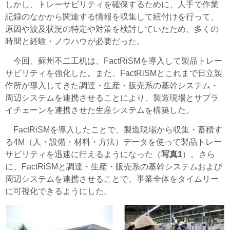
しかし、トレーサビリティを確保するために、人手で作業
記録のなかから関連する情報を収集して紐付けを行って、
原因や波及状況の特定や対策を検討していたため、多くの
時間と経験・ノウハウが必要だった。
今回、蘇州不二工机は、FactRiSMを導入して製品トレー
サビリティを強化した。また、FactRiSMとこれまで日立製
作所が導入してきた調達・生産・販売系の基幹システム・
周辺システムを連携させることにより、製造現場とサプラ
イチェーンを連携させた生産システムを構築した。
FactRiSMを導入したことで、製造現場から収集・蓄積す
る4M（人・設備・材料・方法）データを使って製品トレー
サビリティを迅速に行えるようになった（
写真1
）。さら
に、FactRiSMと調達・生産・販売系の基幹システムおよび
周辺システムを連携させることで、事業全体をタイムリー
に可視化できるようにした。