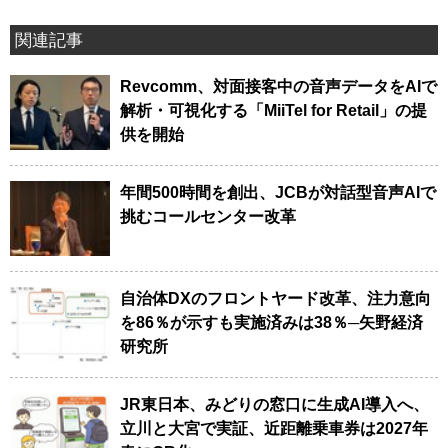
関連記事
Revcomm、対面接客中の音声データをAIで
解析・可視化する「MiiTel for Retail」の提
供を開始
年間500時間を創出、JCBが対話型音声AIで
挑むコールセンター改革
自治体DXのフロントヤード改革、注力意向
を86％が示すも実施済みは38％─矢野経済
研究所
JR東日本、みどりの窓口に生成AI導入へ、
立川と大宮で実証、近距離乗車券は2027年