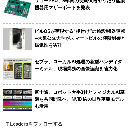
リコーPFU、5年間の長期供給をうたう産業
機器用マザーボードを発表
ビルOSが実現する“後付け”の施設/機器連携
─大阪公立大学がスマートビルの権限制御と
拡張性を実証
ゼブラ、ローカルAI処理の新型ハンディタ
ーミナル、現場業務の画像認識を省力化
富士通、ロボット大手3社とフィジカルAI基
盤を共同開発へ、NVIDIAの世界基盤モデル
も活用
IT Leadersをフォローする