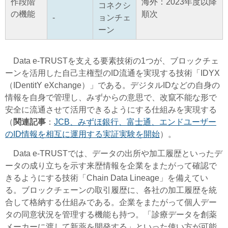
作段階
海外：2023年度以降
コネクシ
の機能
順次
-
ョンチェ
ーン
Data e-TRUSTを支える要素技術の1つが、ブロックチェ
ーンを活用した自己主権型のID流通を実現する技術「IDYX
（IDentitY eXchange）」である。デジタルIDなどの自身の
情報を自身で管理し、みずからの意思で、改竄不能な形で
安全に流通させて活用できるようにする仕組みを実現する
（
関連記事
：
JCB、みずほ銀行、富士通、エンドユーザー
のID情報を相互に運用する実証実験を開始
）。
Data e-TRUSTでは、データの出所や加工履歴といったデ
ータの成り立ちを示す来歴情報を企業をまたがって確認で
きるようにする技術「Chain Data Lineage」を備えてい
る。ブロックチェーンの取引履歴に、各社の加工履歴を統
合して格納する仕組みである。企業をまたがって個人デー
タの同意状況を管理する機能も持つ。「診療データを創薬
メーカーに渡して新薬を開発する」といった使い方が可能