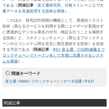
である（
関連記事
：
富士通研究所、分散ストレージ上で大
量データを高速処理する技術を開発
）。
このほか、研究試作段階の機能として、透過的トラスト
技術（異なるサービスを利用する際にユーザーが意識せず
に透過的なデジタル署名の付与・検証を行うことを補助す
る技術）と、コネクションチェーン（異なるブロックチェ
ーンやエコシステム間を安全に相互接続する技術）を追加
する予定である（
関連記事
：
IHIと富士通、CO2削減量をブ
ロックチェーンでトークン化して市場に流通させるシステ
ムを構築
）。
関連キーワード
富士通
/
Web3
/
ブロックチェーン
/
データ流通
/
R＆D
関連記事