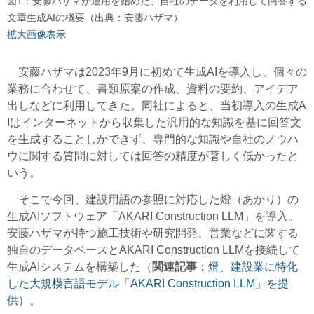
図1：安藤ハザマが運用を始めた、自社のデータを利用して回答する
文章生成AIの概要（出典：安藤ハザマ）
拡大画像表示
安藤ハザマは2023年9月に初めて生成AIを導入し、個々の
業務に合わせて、書類原案の作成、資料の要約、アイデア
出しなどに利用してきた。同社によると、当初導入の生成A
Iはインターネットから収集した汎用的な知識を基に回答文
を生成することしかできず、専門的な知識や自社のノウハ
ウに関する質問に対しては回答の精度が著しく低かったと
いう。
そこで今回、建設用語の参照に対応した燈（あかり）の
生成AIソフトウェア「AKARI Construction LLM」を導入。
安藤ハザマが持つ施工技術や研究開発、営業などに関する
独自のデータベースとAKARI Construction LLMを接続して
生成AIシステムを構築した（
関連記事
：
燈、建設業に特化
した大規模言語モデル「AKARI Construction LLM」を提
供
）。