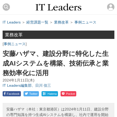
IT Leaders
＞
経営課題一覧
＞
業務改革
＞
事例ニュース
業務改革
事例ニュース
安藤ハザマ、建設分野に特化した生
成AIシステムを構築、技術伝承と業
務効率化に活用
2024年1月11日(木)
IT Leaders編集部、日川 佳三
!
Facebook
Twitter
Hatena
Pocket
安藤ハザマ（本社：東京都港区）は2024年1月11日、建設分野
の専門知識を持つ生成AIシステムを構築し、社内で運用を開始