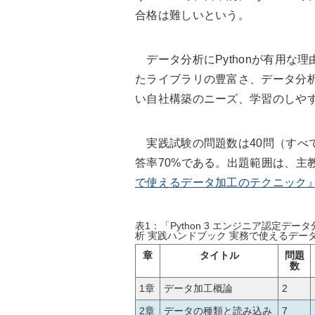
合格は難しいという。
データ分析にPythonが有用な理由
たライブラリの豊富さ、データ分
い自社構築のニーズ、学習のしや
実践試験の問題数は40問（すべて
答率70%である。出題範囲は、主
で使えるデータ加工のテクニック
表1：「Python 3 エンジニア認定デー
析 実践ハンドブック 実務で使えるデー
章
タイトル
問題
数
1章
データ加工概論
2
2章
データの種類と読み込み
7