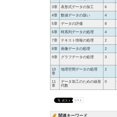
3章
表形式データの加工
6
4章
数値データの扱い
4
5章
データの評価
8
6章
時系列データの処理
4
7章
テキスト情報の処理
2
8章
画像データの処理
2
9章
グラフデータの処理
3
10
地理空間データの処理
2
章
11
データ加工のための線形
0
章
代数
リスト
関連キーワード