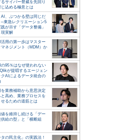
するサイバー脅威を先回り
封じ込める極意とは
とAI、ぶつかる壁は同じだ
」─東急レクリエーション5
実践が示す「データ整備」
う現実解
AI活用の第一歩はマスター
タマネジメント（MDM）か
Iの95％はなぜ使われない
Qlikが提唱するエージェン
ックAIによるデータ統合の
軸
活用を業務補助から意思決定
へと高め、業務プロセスを
させるための道筋とは
の価値を維持し続ける「デー
続供給の型」と「横断組
ータの民主化」の実践法！