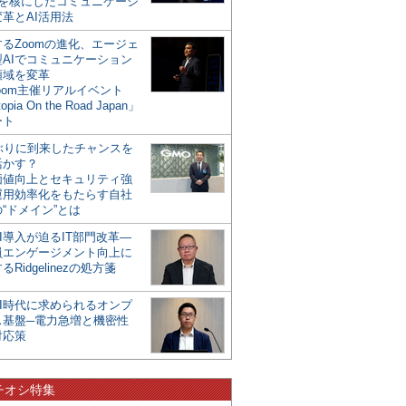
mを核にしたコミュニケーシ
革とAI活用法
るZoomの進化、エージェ
型AIでコミュニケーション
領域を変革
oom主催リアルイベント
opia On the Road Japan」
ート
年ぶりに到来したチャンスを
活かす？
価値向上とセキュリティ強
運用効率化をもたらす自社
“ドメイン”とは
I導入が迫るIT部門改革―
員エンゲージメント向上に
るRidgelinezの処方箋
AI時代に求められるオンプ
ス基盤─電力急増と機密性
対応策
チオシ特集