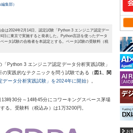
ers編集部）
は2024年2月14日、認定試験「Python 3 エンジニア認定デー
4日に東京で実施すると発表した。Python言語を使ったデータ
、ベータ試験の合格者を本認定とする。ベータ試験の受験料（税
「Python 3 エンジニア認定データ分析実践試験」
タ分析の実践的なテクニックを問う試験である（
図1、関
ア認定データ分析実践試験」を2024年に開始
）。
4日13時30分～14時45分にコワーキングスペース茅場
する。受験料（税込み）は1万3200円。
お