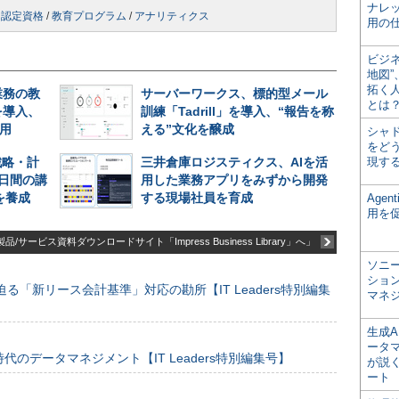
ナレ
/
認定資格
/
教育プログラム
/
アナリティクス
用の仕
ビジ
地図
拓く
業務の教
サーバーワークス、標的型メール
とは
を導入、
訓練「Tadrill」を導入、“報告を称
利用
える”文化を醸成
シャ
をどう
戦略・計
三井倉庫ロジスティクス、AIを活
現す
日間の講
用した業務アプリをみずから開発
を養成
する現場社員を育成
Age
用を
品/サービス資料ダウンロードサイト「Impress Business Library」へ」
ソニ
ショ
る「新リース会計基準」対応の勘所【IT Leaders特別編集
マネ
生成
ータ
のデータマネジメント【IT Leaders特別編集号】
が説く
ート