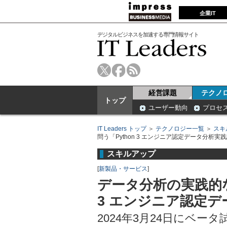
企業IT
デジタルビジネスを加速する専門情報サイト
経営課題
テクノ
トップ
ユーザー動向
プロセ
IT Leaders トップ
＞
テクノロジー一覧
＞
スキ
問う「Python 3 エンジニア認定データ分析実
スキルアップ
[
新製品・サービス
]
データ分析の実践的な
3 エンジニア認定
2024年3月24日にベー