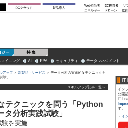
Web担当者
EC担当者
ソ
DCクラウド
製品導入
エネルギー
ドローン
教育
ロジー
特 集
スマイニング
AI
RPA
セキュリティ
データマネジメント
ルアップ
＞
新製品・サービス
＞ データ分析の実践的なテクニックを
践試験」
IT
スキルアップ記事一覧へ
インプ
公開
IT 
テクニックを問う「Python
Impre
す。
データ分析実践試験」
・
イ
タ試験を実施