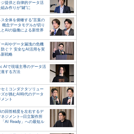
ッジ提供と自律的データ活
組み作りが“鍵”に
ネス全体を俯瞰する“言葉の
”、概念データモデルが切り
人とAIの協働による新世界
？
ドーAIやデータ漏洩の危機
防ぐ？ 安全なAI活用を実
る新戦略
ntic AIで現場主導のデータ活
促進する方法
ーセミコンダクタソリュー
ンズが挑むAI時代のデータ
ジメント
AIの回答精度を左右するデ
マネジメント─日立製作所
「AI Ready」への最短ル