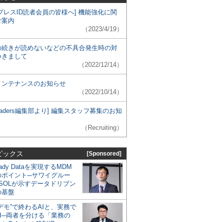
プレスID読者会員の皆様へ] 機能強化に関
ご案内
（2023/4/19）
の続きが読めないなどの不具合発生時の対
つきまして
（2022/12/14）
メンテナンスのお知らせ
（2022/10/14）
 Leaders編集部より] 編集スタッフ募集のお知
（Recruiting）
ピックス
[Sponsored]
eady Dataを実現するMDM
のポイント─サワイグルー
SOLが示すデータドリブン
の基盤
デモ”で終わるAIと、実務で
I─両者を分ける「業務の