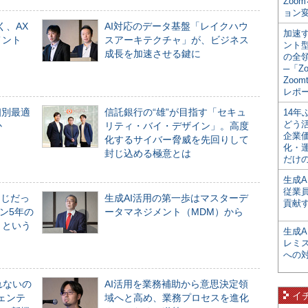
Zoo
ョン変
く、AX
AI対応のデータ基盤「レイクハウ
加速す
メント
スアーキテクチャ」が、ビジネス
ント
成長を加速させる鍵に
の全
─「Z
Zoomt
レポ
個別最適
信託銀行の“雄”が目指す「セキュ
14
どう
か
リティ・バイ・デザイン」。高度
企業
化するサイバー脅威を先回りして
化・
封じ込める極意とは
だけの
生成A
従業
同じだっ
生成AI活用の第一歩はマスターデ
貢献す
ン5年の
ータマネジメント（MDM）から
」という
生成
レミ
への
れないの
AI活用を業務補助から意思決定領
イ
ジェンテ
域へと高め、業務プロセスを進化