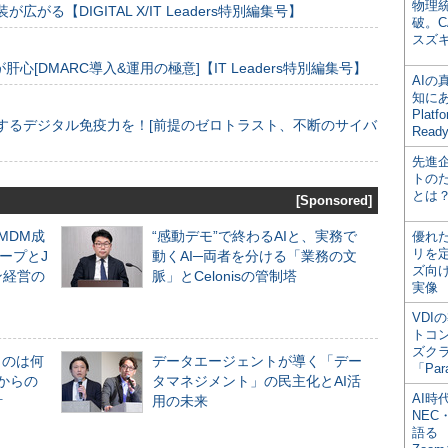
物理
装が広がる【DIGITAL X/IT Leaders特別編集号】
破。C
スズ
[DMARC導入&運用の極意]【IT Leaders特別編集号】
AI
知にある
Plat
するデジタル免疫力を！[前提のゼロトラスト、不断のサイバ
Read
先進
トの
とは
[Sponsored]
るMDM成
“感動デモ”で終わるAIと、実務で
優れ
リを
ープとJ
動くAI─両者を分ける「業務の文
ズ向
ン経営の
脈」とCelonisの管制塔
実像
VDI
トコ
ズク
ものは何
データエージェントが導く「デー
「Par
からの
タマネジメント」の民主化とAI活
AI時
計
用の未来
NEC・
語る