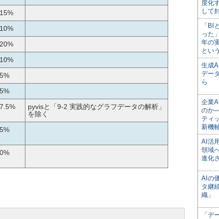
度化
して
15%
「BI
10%
った
年の
20%
とい
10%
生成
デー
5%
ら
5%
企業A
7.5%
pyvisと「9-2 実践的なグラフデータの解析」
のか─
を除く
ティ
新機
5%
AI
領域
0%
進化
AI
タ継
織」
「デ