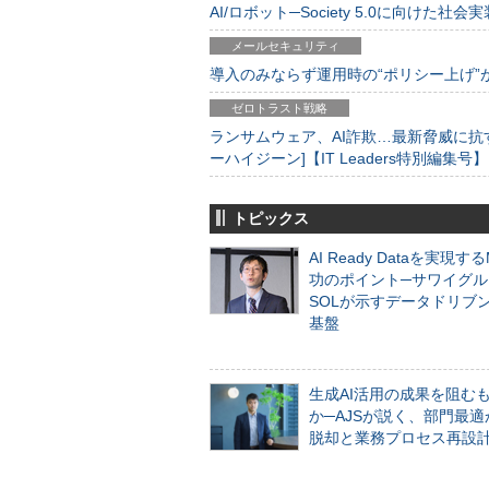
AI/ロボット─Society 5.0に向けた社会実
メールセキュリティ
導入のみならず運用時の“ポリシー上げ”が肝心
ゼロトラスト戦略
ランサムウェア、AI詐欺…最新脅威に抗
ーハイジーン]【IT Leaders特別編集号】
トピックス
AI Ready Dataを実現す
功のポイント─サワイグル
SOLが示すデータドリブ
基盤
生成AI活用の成果を阻む
か─AJSが説く、部門最適
脱却と業務プロセス再設