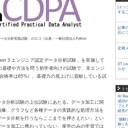
[イン
する
記事
応に
認定データ分析実践試験」のロゴ（出典：一般社団法人Python
定期
hon 3 エンジニア認定データ分析試験」を実施して
[IT
分析の基礎や方法を問う初学者向けの試験で、非エンジ
らせ
合格率は85%）。基礎力の底上げに貢献している試
ト
AI R
成功
タ分析試験の上位試験にあたる。データ加工に関
プとJ
画像、グラフなど各種データの実践的な処理方法を
経営
データ分析を行うならここまでを押さえたい」とい
“感動
動くA
3でデータ加工に携わっていない、座学のみの学習では