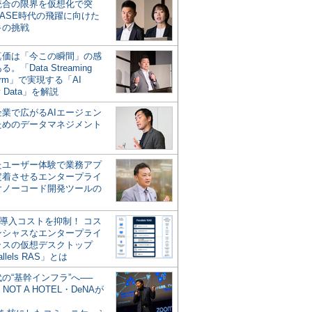
統合の限界を仮想化で突
ASE時代の飛躍に向けた
キの挑戦
の真価は「今この瞬間」の感
。「Data Streaming
form」で実現する「AI
y Data」を解説
企業で広がるAIエージェン
ためのデータマネジメント
？
たユーザー体験で業務アプ
定着させるエンタープライ
けノーコード開発ツールの
の導入コストを抑制！ コス
ンシャスなエンタープライ
ラスの仮想デスクトップ
allels RAS」とは
代の“基幹インフラ”へ──
NOT A HOTEL・DeNAが