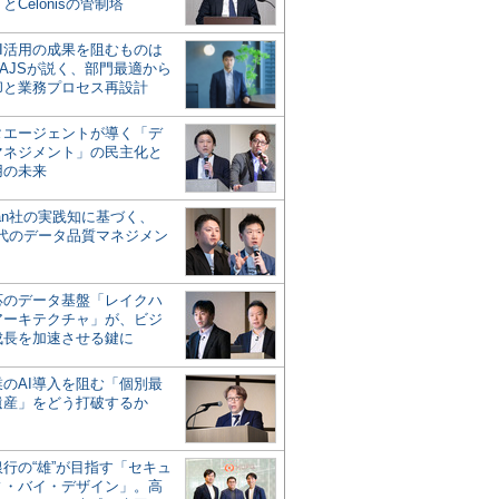
とCelonisの管制塔
AI活用の成果を阻むものは
AJSが説く、部門最適から
却と業務プロセス再設計
タエージェントが導く「デ
マネジメント」の民主化と
用の未来
san社の実践知に基づく、
時代のデータ品質マネジメン
対応のデータ基盤「レイクハ
アーキテクチャ」が、ビジ
成長を加速させる鍵に
業のAI導入を阻む「個別最
遺産」をどう打破するか
行の“雄”が目指す「セキュ
ィ・バイ・デザイン」。高