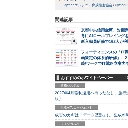
Pythonエンジニア育成推進協会
/
Python
関連記事
京都中央信用金庫、対面
育にAIロールプレイング
新入職員研修で162人が
フォーティエンスの「IT
画策定の体系的研修」、2
義/ワークでIT戦略立案力
おすすめのホワイトペーパー
「製
業務システム
2027年4月強制適用へ待ったなし、施行迫
版】
生成AI/AIエージェント
成否のカギは「データ基盤」に─生成AI時代
フィジカルAI