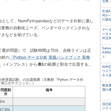
文脈」
生成
何か─
の脱
として、NumPyやpandasなどのデータ分析に適し
析業務の自動化ニーズ、ベンダーロックインされな
デー
ータ
すさなどを挙げている。
AI活
San
選択問題）で、試験時間は75分、合格ラインは正
AX
ト
教材の
『Python データ分析 実践ハンドブック 実務
』
（インプレス）から
表1
の範囲と割合で出題する。
AI
ウス
ネス
タ分析実践試験」の出題範囲（主教材『Python データ分
タ加工のテクニック』）
製造
適の
問題割
備考
合
5%
信託銀
リテ
17.5%