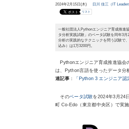
2024年2月15日(木)
日川 佳三（IT Lead
リスト
一般社団法人Pythonエンジニア育成推進協会
タ分析実践試験」のベータ試験を同年3月2
分析の実践的なテクニックを問う試験で
込み）は1万3200円。
Pythonエンジニア育成推進協会の
は、Python言語を使ったデー
連記事
：
「Python 3 エンジニ
その
ベータ試験
を2024年3月2
町 Co-Edo（
東京都中央区
）で実施