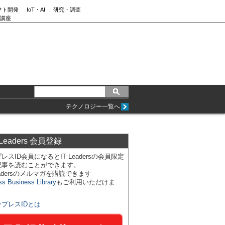
フト開発
IoT・AI
研究・調査
講座
テクノロジー一覧へ
 Leaders 会員登録
レスID会員になるとIT Leadersの会員限定
記事を読むことができます。
Leadersのメルマガを購読できます
ss Business Library
もご利用いただけま
ンプレスIDとは