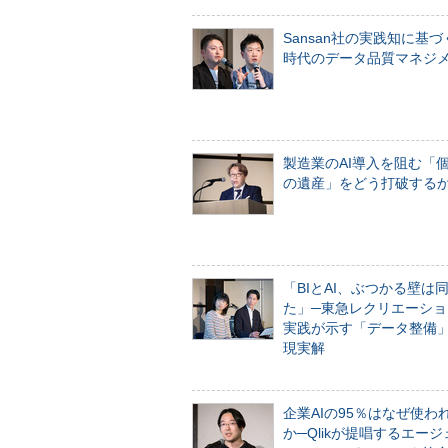
Sansan社の実践知に基づ
時代のデータ品質マネジ
製造業のAI導入を阻む「
の遺産」をどう打破する
「BIとAI、ぶつかる壁は
た」─東急レクリエーショ
実践が示す「データ整備
現実解
企業AIの95％はなぜ使わ
か─Qlikが提唱するエー