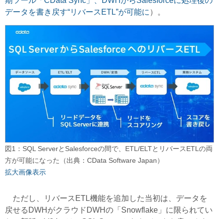
期ツール「CData Sync」、DWHからSalesforceに処理後の
データを書き戻す“リバースETL”が可能に
）。
図1：SQL ServerとSalesforceの間で、ETL/ELTとリバースETLの両
方が可能になった（出典：CData Software Japan）
拡大画像表示
ただし、リバースETL機能を追加した当初は、データを
戻せるDWHがクラウドDWHの「Snowflake」に限られてい