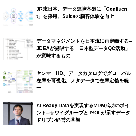
JR東日本、データ連携基盤に「Confluen
t」を採用、Suicaの顧客体験を向上
データマネジメントを日本流に再定義する─
JDEAが提唱する「日本型データQC活動」
が意味するもの
ヤンマーHD、データカタログでグローバル
在庫を可視化、メタデータで在庫定義を統
一
AI Ready Dataを実現するMDM成功のポイ
ント─サワイグループとJSOLが示すデータ
ドリブン経営の基盤