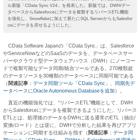
ル新版「CData Sync V24」を発表した。新版では、DWH/デー
タベースからSalesforceにデータを複製するリバースETL機能
を強化し、Snowflakeに加えて新たにSQL ServerからもSalesfor
ceにデータを戻せるようにした。
CData Software Japanの「CData Sync」は、Salesforce
やServiceNowなどのSaaSのデータを、データベースサー
バーやクラウド型データウェアハウス（DWH）にノーコー
ドで複製可能なデータ同期/統合ツールである。270種類超
のデータソースを30種類のデータベースに同期可能である
（
関連記事
：
データ同期ツール「CData Sync」、同期先デ
ータベースにOracle Autonomous Databaseを追加
）。
直近の機能強化では、“リバースETL”機能として、DWH
からSalesforceにデータを複製できるようにした。リバース
ETLとは、処理後のデータをDWHに送る通常のETL（抽出/
変換/ロード）とは逆に、DWHで分析した結果を再びアプリ
ケーションに同期する仕組みを指す（
関連記事
：
データ同