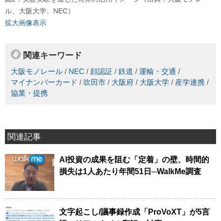
ル、大阪大学、NEC）
拡大画像表示
関連キーワード
大阪モノレール
/
NEC
/
顔認証
/
鉄道
/
運輸・交通
/
マイナンバーカード
/
吹田市
/
大阪府
/
大阪大学
/
産学連携
/
協業・提携
関連記事
AI投資の成果を阻む「定着」の壁、時間的
損失は1人あたり年間51日─WalkMe調査
文字起こし/議事録作成「ProVoXT」が5言