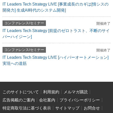
IT Leaders Tech Strategy LIVE [事業成長のカギは[情シスの
開発力] 生成AI時代のシステム開発]
コンファレンス/セミナー
開催終了
IT Leaders Tech Strategy [前提のゼロトラスト、不断のサイ
バーハイジーン]
コンファレンス/セミナー
開催終了
IT Leaders Tech Strategy LIVE [ハイパーオートメーション]
実現への道筋
このサイトについて
利用規約
メルマガ購読
広告掲載のご案内
会社案内
プライバシーポリシー
特定商取引法に基づく表示
サイトマップ
お問合せ