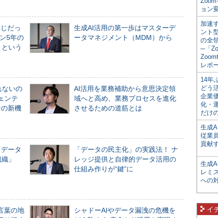
Zoo
ョン変
加速す
同じだっ
生成AI活用の第一歩はマスターデ
ント
ン5年の
ータマネジメント（MDM）から
の全
」という
─「Z
Zoomt
レポ
14
どう
れないの
AI活用を業務補助から意思決定領
企業
ジェンテ
域へと高め、業務プロセスを進化
化・
合の新機
させるための道筋とは
だけの
生成A
従業
貢献す
「データ
「データの民主化」の実践法！ ナ
組織」
レッジ提供と自律的データ活用の
生成
仕組み作りが“鍵”に
レミ
への
イ
言葉の地
シャドーAIやデータ漏洩の危機を