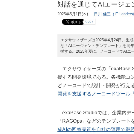
対話を通じてAIエージ
2025年5月1日(木)
日川 佳三（IT Leade
リスト
エクサウィザーズは2025年4月24日、生成A
な「AIエージェントテンプレート」を同
援する。2025年夏に、ノーコードでAI
エクサウィザーズの「exaBase 
援する開発環境である。各機能コ
どノーコードで設計・開発が行え
開発を支援するノーコードツール「exaB
exaBase Studioでは、企
「RAGOps」などのテンプレート
成AIの回答品質を自社の運用で継続