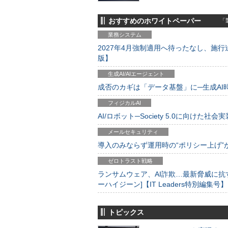
おすすめのホワイトペーパー
「製
業務システム
2027年4月強制適用へ待ったなし、施行迫
版】
生成AI/AIエージェント
成否のカギは「データ基盤」に─生成AI時代
フィジカルAI
AI/ロボット─Society 5.0に向けた社会実
メールセキュリティ
導入のみならず運用時の“ポリシー上げ”が肝心
ゼロトラスト戦略
ランサムウェア、AI詐欺…最新脅威に抗
ーハイジーン]【IT Leaders特別編集号】
トピックス