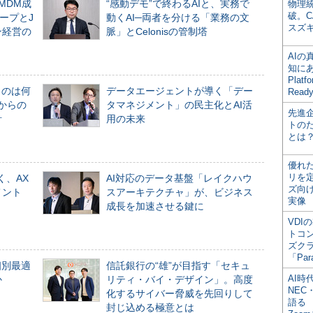
るMDM成
“感動デモ”で終わるAIと、実務で
物理
破。C
ープとJ
動くAI─両者を分ける「業務の文
スズ
ン経営の
脈」とCelonisの管制塔
AI
知にある
Plat
ものは何
データエージェントが導く「デー
Read
からの
タマネジメント」の民主化とAI活
先進
計
用の未来
トの
とは
優れ
リを
く、AX
AI対応のデータ基盤「レイクハウ
ズ向
メント
スアーキテクチャ」が、ビジネス
実像
成長を加速させる鍵に
VDI
トコ
ズク
「Par
個別最適
信託銀行の“雄”が目指す「セキュ
AI時
か
リティ・バイ・デザイン」。高度
NEC・
化するサイバー脅威を先回りして
語る
封じ込める極意とは