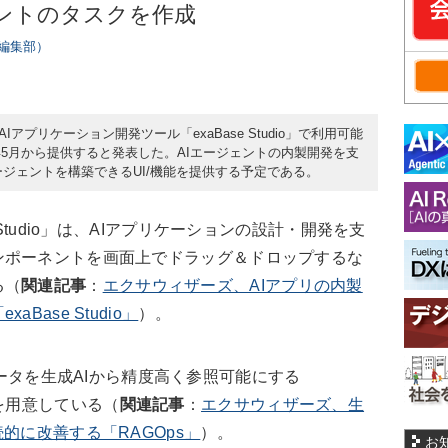
ェントのタスクを作成
rs編集部）
Iアプリケーション開発ツール「exaBase Studio」で利用可能
年5月から提供すると発表した。AIエージェントの内製開発を支
エージェントを構築できるUI/機能を提供する予定である。
Studio」は、AIアプリケーションの設計・開発を支
ンポーネントを画面上でドラッグ＆ドロップするな
る（
関連記事
：
エクサウィザーズ、AIアプリの内製
ase Studio」
）。
業内データを生成AIから精度高く参照可能にする
を用意している（
関連記事
：
エクサウィザーズ、生
的に改善する「RAGOps」
）。
お