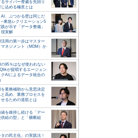
するサイバー脅威を先回り
封じ込める極意とは
とAI、ぶつかる壁は同じだ
」─東急レクリエーション5
実践が示す「データ整備」
う現実解
AI活用の第一歩はマスター
タマネジメント（MDM）か
Iの95％はなぜ使われない
Qlikが提唱するエージェン
ックAIによるデータ統合の
軸
活用を業務補助から意思決定
へと高め、業務プロセスを
させるための道筋とは
の価値を維持し続ける「デー
続供給の型」と「横断組
ータの民主化」の実践法！