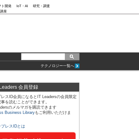
フト開発
IoT・AI
研究・調査
講座
テクノロジー一覧へ
 Leaders 会員登録
レスID会員になるとIT Leadersの会員限定
記事を読むことができます。
Leadersのメルマガを購読できます
ss Business Library
もご利用いただけま
ンプレスIDとは