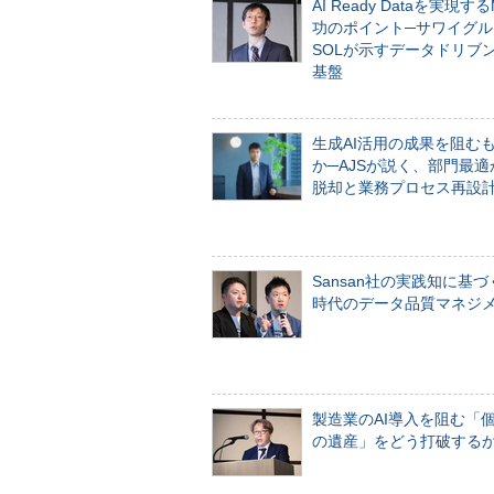
AI Ready Dataを実現す
功のポイント─サワイグル
SOLが示すデータドリブ
基盤
生成AI活用の成果を阻む
か─AJSが説く、部門最適
脱却と業務プロセス再設
Sansan社の実践知に基づ
時代のデータ品質マネジ
製造業のAI導入を阻む「
の遺産」をどう打破する