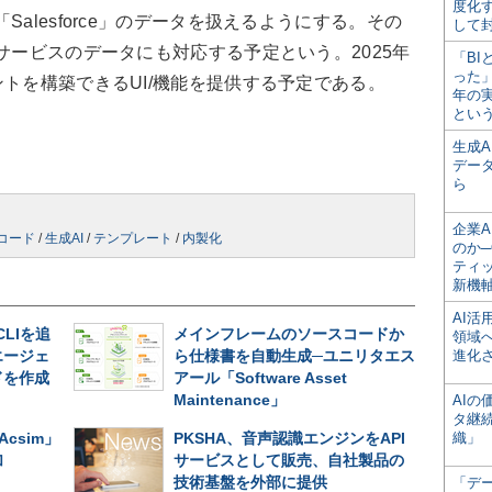
度化
alesforce」のデータを扱えるようにする。その
して
サービスのデータにも対応する予定という。2025年
「BI
った
ントを構築できるUI/機能を提供する予定である。
年の
とい
生成
デー
ら
企業A
コード
/
生成AI
/
テンプレート
/
内製化
のか─
ティ
新機
AI
CLIを追
メインフレームのソースコードか
領域
エージェ
ら仕様書を自動生成─ユニリタエス
進化
ドを作成
アール「Software Asset
Maintenance」
AI
タ継
Acsim」
PKSHA、音声認識エンジンをAPI
織」
加
サービスとして販売、自社製品の
技術基盤を外部に提供
「デ