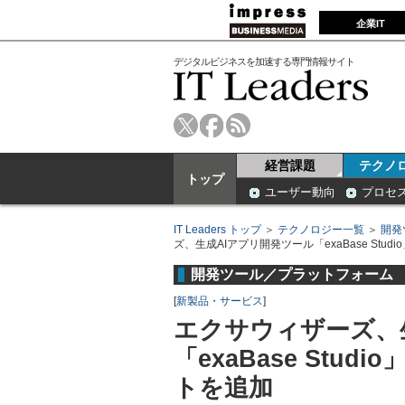
企業IT
デジタルビジネスを加速する専門情報サイト
経営課題
テクノ
トップ
ユーザー動向
プロセ
IT Leaders トップ
＞
テクノロジー一覧
＞
開発
ズ、生成AIアプリ開発ツール「exaBase Stu
開発ツール／プラットフォーム
[
新製品・サービス
]
エクサウィザーズ、
「exaBase Stu
トを追加