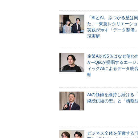
「BIとAI、ぶつかる壁は
た」─東急レクリエーショ
実践が示す「データ整備
現実解
企業AIの95％はなぜ使わ
か─Qlikが提唱するエー
ィックAIによるデータ統
軸
AIの価値を維持し続ける
継続供給の型」と「横断
ビジネス全体を俯瞰する“