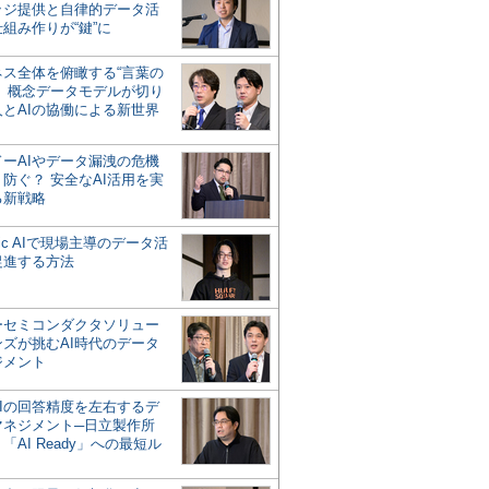
ッジ提供と自律的データ活
組み作りが“鍵”に
ネス全体を俯瞰する“言葉の
”、概念データモデルが切り
人とAIの協働による新世界
？
ドーAIやデータ漏洩の危機
防ぐ？ 安全なAI活用を実
る新戦略
ntic AIで現場主導のデータ活
促進する方法
ーセミコンダクタソリュー
ンズが挑むAI時代のデータ
ジメント
AIの回答精度を左右するデ
マネジメント─日立製作所
「AI Ready」への最短ル