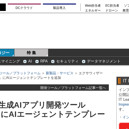
Web担当者
EC担当者
ソ
DCクラウド
製品導入
エネルギー
ドローン
教育
ロジー
特 集
スマイニング
AI
RPA
セキュリティ
データマネジメント
ツール／プラットフォーム
＞
新製品・サービス
＞ エクサウィザー
dio」にAIエージェントテンプレートを追加
IT
開発ツール／プラットフォーム記事一覧へ
インプ
公開
IT 
生成AIアプリ開発ツール
Impre
す。
dio」にAIエージェントテンプレー
・
イ