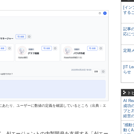
[イン
する
記事
応に
定期
[IT
らせ
ト
AI R
るにあたり、ユーザーに数値の定義を確認しているところ（出典：エ
成功
プとJ
経営
“感動
動くA
AIエージェントの内製開発を支援する「AIエー