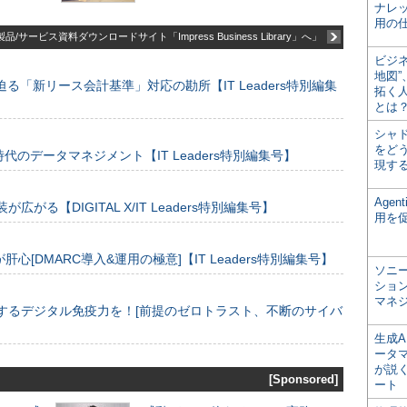
ナレ
用の仕
品/サービス資料ダウンロードサイト「Impress Business Library」へ」
ビジ
地図
る「新リース会計基準」対応の勘所【IT Leaders特別編集
拓く
とは
シャ
をどう
のデータマネジメント【IT Leaders特別編集号】
現す
Age
装が広がる【DIGITAL X/IT Leaders特別編集号】
用を
[DMARC導入&運用の極意]【IT Leaders特別編集号】
ソニ
ショ
マネ
するデジタル免疫力を！[前提のゼロトラスト、不断のサイバ
生成
ータ
が説く
[Sponsored]
ート