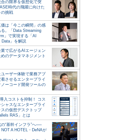
統合の限界を仮想化で突
ASE時代の飛躍に向けた
キの挑戦
の真価は「今この瞬間」の感
。「Data Streaming
form」で実現する「AI
y Data」を解説
企業で広がるAIエージェン
ためのデータマネジメント
？
たユーザー体験で業務アプ
定着させるエンタープライ
けノーコード開発ツールの
の導入コストを抑制！ コス
ンシャスなエンタープライ
ラスの仮想デスクトップ
allels RAS」とは
代の“基幹インフラ”へ──
NOT A HOTEL・DeNAが