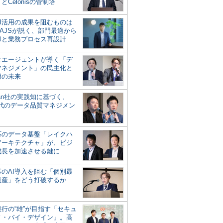
とCelonisの管制塔
AI活用の成果を阻むものは
AJSが説く、部門最適から
却と業務プロセス再設計
タエージェントが導く「デ
マネジメント」の民主化と
用の未来
san社の実践知に基づく、
時代のデータ品質マネジメン
対応のデータ基盤「レイクハ
アーキテクチャ」が、ビジ
成長を加速させる鍵に
業のAI導入を阻む「個別最
遺産」をどう打破するか
行の“雄”が目指す「セキュ
ィ・バイ・デザイン」。高