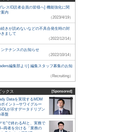
プレスID読者会員の皆様へ] 機能強化に関
ご案内
（2023/4/19）
の続きが読めないなどの不具合発生時の対
つきまして
（2022/12/14）
メンテナンスのお知らせ
（2022/10/14）
 Leaders編集部より] 編集スタッフ募集のお知
（Recruiting）
ピックス
[Sponsored]
eady Dataを実現するMDM
のポイント─サワイグルー
SOLが示すデータドリブン
の基盤
デモ”で終わるAIと、実務で
I─両者を分ける「業務の