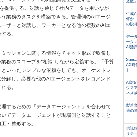
文脈」
を提供する。対話を通じて社内データを用いなが
生成
らう業務のタスクを構築できる。管理側のAIエージ
何か─
の脱
ーザーと対話し、ワーカーとなる他の複数のAIエ
行する。
デー
ータ
AI活
ミッションに関する情報をチャット形式で収集し
San
い業務のスコープを“相談”しながら定義する。「予算
AX
」といったシンプルな依頼をしても、オーケストレ
ト
に分解し、必要な他のAIエージェントをレコメンド
AI
くれる。
ウス
ネス
製造
理するための「データエージェント」を合わせて
適の
ついてデータエージェントが現場側と対話すること
加工・整形する。
信託銀
リテ