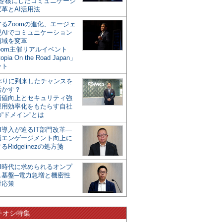
mを核にしたコミュニケーシ
革とAI活用法
るZoomの進化、エージェ
型AIでコミュニケーション
領域を変革
oom主催リアルイベント
opia On the Road Japan」
ート
年ぶりに到来したチャンスを
活かす？
価値向上とセキュリティ強
運用効率化をもたらす自社
“ドメイン”とは
I導入が迫るIT部門改革―
員エンゲージメント向上に
るRidgelinezの処方箋
AI時代に求められるオンプ
ス基盤─電力急増と機密性
対応策
チオシ特集