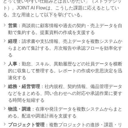
とって使いやすい仕組みとは言いがたい」（ストラテジッ
ト）。JOINT AI Flowは、こうした課題に応えるとしてい
る。主な用途として以下を挙げている。
営業
：商談前に顧客情報や過去の契約・売上データを自
動で集約する。提案資料の作成を支援する
経理
：請求書や支払情報、売上データを複数システムか
らまとめて集計する。月次報告や承認フローを効率化す
る
人事
：勤怠、スキル、異動履歴などの社員データを横断
的に収集して整理する。レポートの作成や意思決定を迅
速化する
総務・経営管理
：社内規程、契約情報、備品管理データ
などをまとめる、問い合わせへの対応や承認作業に要す
る時間を短縮する
物流・調達
：在庫や発注データを複数システムからまと
める。配送や調達計画を支援する
プロジェクト管理
：複数プロジェクトの進捗・課題・リ