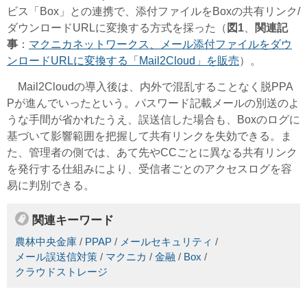
ビス「Box」との連携で、添付ファイルをBoxの共有リンク/
ダウンロードURLに変換する方式を採った（
図1
、
関連記
事
：
マクニカネットワークス、メール添付ファイルをダウ
ンロードURLに変換する「Mail2Cloud」を販売
）。
Mail2Cloudの導入後は、内外で混乱することなく脱PPA
Pが進んでいったという。パスワード記載メールの別送のよ
うな手間が省かれたうえ、誤送信した場合も、Boxのログに
基づいて影響範囲を把握して共有リンクを失効できる。ま
た、管理者の側では、あて先やCCごとに異なる共有リンク
を発行する仕組みにより、受信者ごとのアクセスログを容
易に判別できる。
関連キーワード
農林中央金庫
/
PPAP
/
メールセキュリティ
/
メール誤送信対策
/
マクニカ
/
金融
/
Box
/
クラウドストレージ