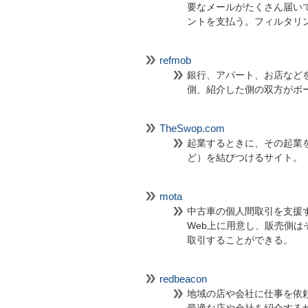
要なメールがたくさん届いてし
ントを支払う。フィルタリ
refmob
銀行、アパート、お店など
側、紹介した側の双方がボ
TheSwop.com
起業するときに、その起業
ど）を結びつけるサイト。
mota
中古車の個人間取引を支援
Web上に用意し、販売側
取引することができる。
redbeacon
地域の店や会社に仕事を依