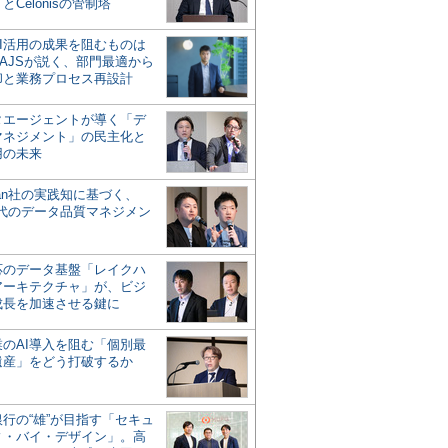
とCelonisの管制塔
AI活用の成果を阻むものは
AJSが説く、部門最適から
却と業務プロセス再設計
タエージェントが導く「デ
マネジメント」の民主化と
用の未来
san社の実践知に基づく、
時代のデータ品質マネジメン
対応のデータ基盤「レイクハ
アーキテクチャ」が、ビジ
成長を加速させる鍵に
業のAI導入を阻む「個別最
遺産」をどう打破するか
行の“雄”が目指す「セキュ
ィ・バイ・デザイン」。高