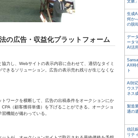
文脈」
生成
何か─
の脱
デー
手法の広告・収益化プラットフォーム
ータ
AI活
San
と協力し、Webサイトの表示内容に合わせて、適切なタイミ
AX
ができるソリューション。広告の表示売れ残りが生じなくな
ト
AI
ウス
ネス
ットワークを横断して、広告の出稿条件をオークションにか
製造
、CPA（顧客獲得単価）を下げることができる。オークショ
適の
学習機能が備わっている。
信託銀
リテ
ケットが、オークションサイトで取引される最終価格を予想