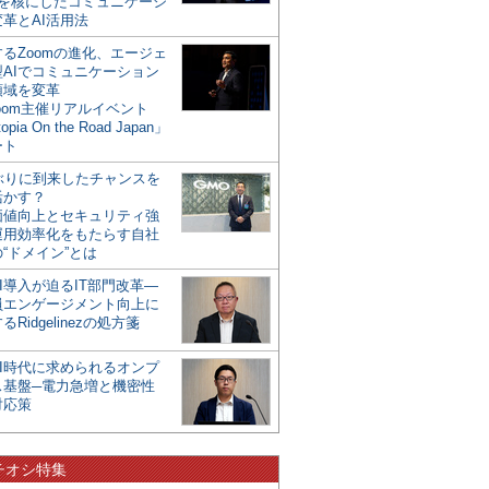
mを核にしたコミュニケーシ
革とAI活用法
るZoomの進化、エージェ
型AIでコミュニケーション
領域を変革
oom主催リアルイベント
opia On the Road Japan」
ート
年ぶりに到来したチャンスを
活かす？
価値向上とセキュリティ強
運用効率化をもたらす自社
“ドメイン”とは
I導入が迫るIT部門改革―
員エンゲージメント向上に
るRidgelinezの処方箋
AI時代に求められるオンプ
ス基盤─電力急増と機密性
対応策
チオシ特集