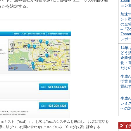
サイト。店や会社から提示された価格や他ユーザの評価を確
Zoo
ョン変
うかを決定する。
加速す
ント
の全
─「Z
Zoomt
レポ
14
どう
企業
化・
だけの
生成A
従業
貢献す
生成
レミ
への
ェキスト（Yext）」。お客はYextのシステムを経由し、お店に電話を
イ
に結びついた問い合わせについてのみ、Yextがお店に課金する