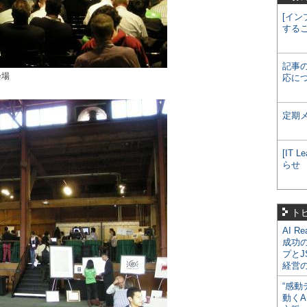
[イン
する
記事
会場
応に
定期
[IT
らせ
ト
AI R
成功
プとJ
経営
“感動
動くA