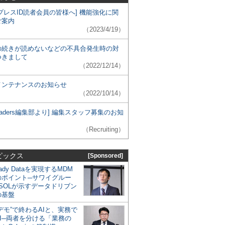
プレスID読者会員の皆様へ] 機能強化に関
ご案内
（2023/4/19）
の続きが読めないなどの不具合発生時の対
つきまして
（2022/12/14）
メンテナンスのお知らせ
（2022/10/14）
 Leaders編集部より] 編集スタッフ募集のお知
（Recruiting）
ピックス
[Sponsored]
eady Dataを実現するMDM
のポイント─サワイグルー
SOLが示すデータドリブン
の基盤
デモ”で終わるAIと、実務で
I─両者を分ける「業務の