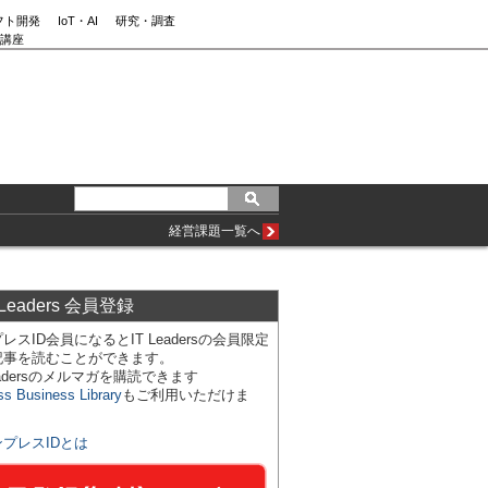
フト開発
IoT・AI
研究・調査
講座
経営課題一覧へ
 Leaders 会員登録
レスID会員になるとIT Leadersの会員限定
記事を読むことができます。
Leadersのメルマガを購読できます
ss Business Library
もご利用いただけま
ンプレスIDとは