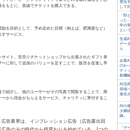
度化
格をもとに、底値でチケットを購入できる。
して
「BI
った
年の
奨励を目的として、予め定めた目標（例えば、肥満度など）
とい
出すサービス。
生成
デー
ら
ンサイト。安売りチケットショップから出展されたギフト券
企業A
ザーに対して追加のバリューを足すことで、販売を促進し早
のか─
ティ
新機
AI
領域
真で紹介し、他のユーザーがその写真で閲覧することで、商
進化
ナーから現金がもらえるサービス。チャリティに寄付するこ
AI
タ継
織」
広告業界は、インプレッション広告（広告露出回
「デ
証広告のみの時代から様変わりを始めている。1つの