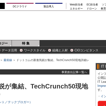
Web担当者
EC担当者
ソ
DCクラウド
製品導入
エネルギー
ドローン
教育
ロジー
特 集
データ活用
ワークスタイル
組織と人材
CIOコンピタンス
＞
最前線
＞ ドットコムの新進気鋭が集結、TechCrunch50現地詳細レ
IT
事業創出記事一覧へ
インプ
公開
IT 
集結、TechCrunch50現地
Impre
す。
）
・
イ
ント／テックブロガー）