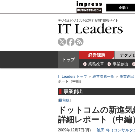
企業IT
デジタルビジネスを加速する専門情報サイト
経営課題
テクノ
トップ
業務改革
事業創出
IT Leaders トップ
＞
経営課題一覧
＞
事業創出
ポート（中編）
事業創出
[
最前線
]
ドットコムの新進気鋭が
詳細レポート（中編
2009年12月7日(月)
池田 将（コンサルタ