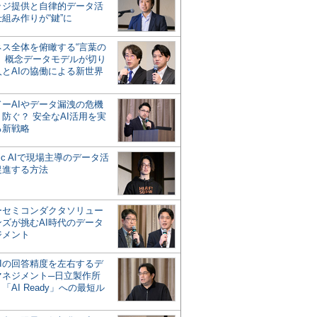
ッジ提供と自律的データ活
組み作りが“鍵”に
ネス全体を俯瞰する“言葉の
”、概念データモデルが切り
人とAIの協働による新世界
？
ドーAIやデータ漏洩の危機
防ぐ？ 安全なAI活用を実
る新戦略
ntic AIで現場主導のデータ活
促進する方法
ーセミコンダクタソリュー
ンズが挑むAI時代のデータ
ジメント
AIの回答精度を左右するデ
マネジメント─日立製作所
「AI Ready」への最短ル