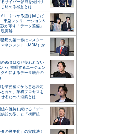
するサイバー脅威を先回り
封じ込める極意とは
とAI、ぶつかる壁は同じだ
」─東急レクリエーション5
実践が示す「データ整備」
う現実解
AI活用の第一歩はマスター
タマネジメント（MDM）か
Iの95％はなぜ使われない
Qlikが提唱するエージェン
ックAIによるデータ統合の
軸
活用を業務補助から意思決定
へと高め、業務プロセスを
させるための道筋とは
の価値を維持し続ける「デー
続供給の型」と「横断組
ータの民主化」の実践法！