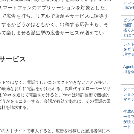
ナレ
れるスマートフォンのアプリケーションを対象とした、
用の仕
トで広告を打ち、リアルで店舗やサービスに誘導す
ビジ
上するかどうかはともかく、出稿する広告主も、そ
地図
拓く
って楽しませる派生型の広告サービスが増えてい
とは
シャ
をどう
現す
サービス
Age
用を
ットではなく、電話でしかコンタクトできないことが多い。
の最適なお店に電話をかけられる、次世代イエローページサ
ソニ
ショ
Yext を通じて電話をかけると、Yext は特許技術で機械的
マネ
どうかをモニターする。会話が有効であれば、その電話の回
広告料を請求する。
生成
ータ
が説く
ート
aiglistなどの大手サイトで求人すると、広告を出稿した雇用者側に不