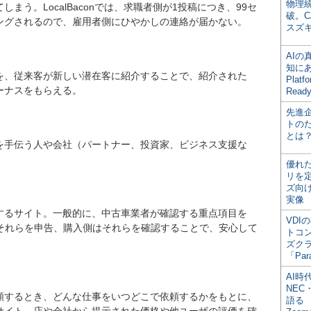
物理
まう。LocalBaconでは、求職者側が1投稿につき、99セ
破。C
ングされるので、雇用者側にひやかしの連絡が届かない。
スズ
AI
知にある
を、従来客が新しい潜在客に紹介することで、紹介された
Plat
ーナスをもらえる。
Read
先進
トの
とは
を手伝う人や会社（パートナー、投資家、ビジネス支援な
優れ
リを
ズ向
実像
するサイト。一般的に、中古車業者が確認する重点項目を
VDI
はそれらを申告、購入側はそれらを確認することで、安心して
トコ
ズク
「Par
AI時
NEC・
頼するとき、どんな仕事をいつどこで依頼するかをもとに、
語る