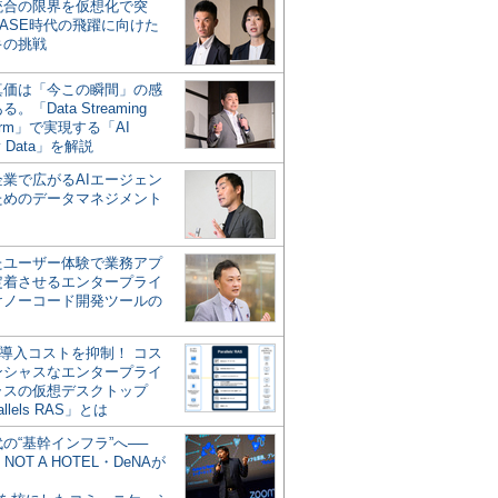
統合の限界を仮想化で突
ASE時代の飛躍に向けた
キの挑戦
の真価は「今この瞬間」の感
。「Data Streaming
form」で実現する「AI
y Data」を解説
企業で広がるAIエージェン
ためのデータマネジメント
？
たユーザー体験で業務アプ
定着させるエンタープライ
けノーコード開発ツールの
の導入コストを抑制！ コス
ンシャスなエンタープライ
ラスの仮想デスクトップ
allels RAS」とは
代の“基幹インフラ”へ──
NOT A HOTEL・DeNAが