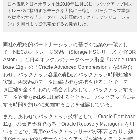
日本電気と日本オラクルは2010年11月16日、バックアップ用ス
トレージに格納するデータを大幅に圧縮し、バックアップ業務
を効率化する「データベース超圧縮バックアップソリューショ
ン」を同日より提供開始すると発表した。
両社の戦略的パートナーシップに基づく協業の一環とし
て、NECのストレージ製品「iStorage HSシリーズ（HYDR
Astor）」と日本オラクルのデータベース製品「Oracle Data
base 11g」の「Oracle Advanced Compression」を組み合
わせ、バックアップ容量の削減とバックアップ時間短縮を
実証。両製品のデータ圧縮技術を連携させることで、デー
タ圧縮を全く行わない場合と比較して、バックアップする
データ容量を約1/6に圧縮するとともに、バックアップに要
する時間を約1/2に短縮することを確認している。
また、あわせてバックアップ技術として「Oracle Database
11g」の標準技術である「Oracle Recovery Manager」を用
いることで、専用のバックアップサーバが不要となり、効
率的かつ経済的なデータバックアップを実現することが確