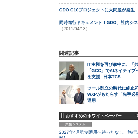
GDO G10プロジェクトに大問題が発
同時進行ドキュメント！GDO、社内システ
（2011/04/13）
関連記事
IT主権を再び掌中に、「
「GCC」でAIネイティブ
を支援─日本TCS
ツール乱立の時代に終止符
WXPがもたらす「先手必勝
運用
おすすめのホワイトペーパー
「製
業務システム
2027年4月強制適用へ待ったなし、施行迫