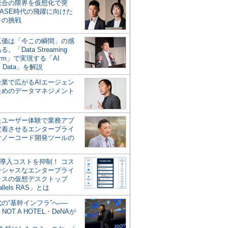
統合の限界を仮想化で突
ASE時代の飛躍に向けた
キの挑戦
の真価は「今この瞬間」の感
。「Data Streaming
form」で実現する「AI
y Data」を解説
企業で広がるAIエージェン
ためのデータマネジメント
？
たユーザー体験で業務アプ
定着させるエンタープライ
けノーコード開発ツールの
の導入コストを抑制！ コス
ンシャスなエンタープライ
ラスの仮想デスクトップ
allels RAS」とは
代の“基幹インフラ”へ──
NOT A HOTEL・DeNAが