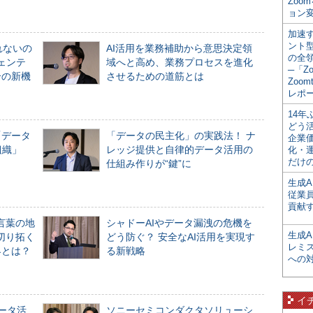
Zoo
ョン変
加速す
ント
れないの
AI活用を業務補助から意思決定領
の全
ジェンテ
域へと高め、業務プロセスを進化
─「Z
合の新機
させるための道筋とは
Zoomt
レポ
14
どう
「データ
「データの民主化」の実践法！ ナ
企業
組織」
レッジ提供と自律的データ活用の
化・
だけの
仕組み作りが“鍵”に
生成A
従業
貢献す
言葉の地
シャドーAIやデータ漏洩の危機を
生成
切り拓く
どう防ぐ？ 安全なAI活用を実現す
レミ
界とは？
る新戦略
への
イ
データ活
ソニーセミコンダクタソリューシ