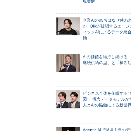
現実解
企業AIの95％はなぜ使わ
か─Qlikが提唱するエー
ィックAIによるデータ統
軸
AIの価値を維持し続ける
継続供給の型」と「横断
ビジネス全体を俯瞰する“
図”、概念データモデルが
人とAIの協働による新世
Agentic AIで現場主導の