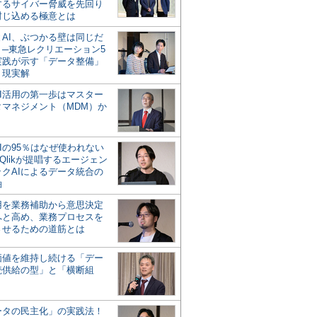
するサイバー脅威を先回り
封じ込める極意とは
とAI、ぶつかる壁は同じだ
」─東急レクリエーション5
実践が示す「データ整備」
う現実解
AI活用の第一歩はマスター
タマネジメント（MDM）か
Iの95％はなぜ使われない
Qlikが提唱するエージェン
ックAIによるデータ統合の
軸
活用を業務補助から意思決定
へと高め、業務プロセスを
させるための道筋とは
の価値を維持し続ける「デー
続供給の型」と「横断組
ータの民主化」の実践法！