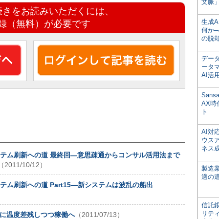
文脈」
続きをお読みいただくには、
生成
録（無料）が必要です
何か─
の脱
デー
ータ
AI活
San
AX
ト
AI
ウス
ネス
ステム刷新への道 最終回―意思疎通からコンサル活用法まで
（2011/10/12）
製造
適の
ム刷新への道 Part15―新システムは波乱の船出
信託銀
リテ
内に温度差残しつつ稼働へ
（2011/07/13）