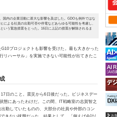
災は、国内の企業活動に甚大な影響を及ぼした。GDOも例外ではな
マヒによる社員の出勤可否や停電などあらゆる可能性を考慮し、
という緊急措置をとった。16日に上記の措置が解除されるま
G10プロジェクトも影響を受けた。最も大きかった
移行リハーサル」を実施できない可能性が出てきたこ
成
、17日のこと。震災から6日後だった。ビジネスデー
状態にあったわけだ。この間、IT戦略室の志賀智之
は出勤していたものの、大部分の社員や外部のコン
お
ができない状態だった。結果として、「例えば会計/