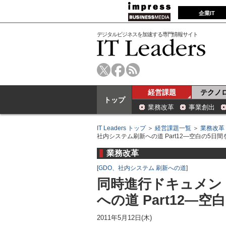
企業IT
デジタルビジネスを加速する専門情報サイト
経営課題
テクノ
トップ
業務改革
事業創出
IT Leaders トップ
＞
経営課題一覧
＞
業務改革
社内システム刷新への道 Part12―空白の5日
業務改革
[
GDO、社内システム 刷新への道
]
同時進行ドキュメン
への道 Part12―
2011年5月12日(木)