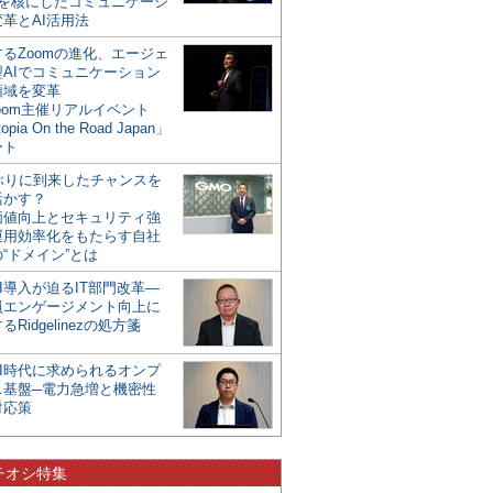
mを核にしたコミュニケーシ
革とAI活用法
るZoomの進化、エージェ
型AIでコミュニケーション
領域を変革
oom主催リアルイベント
opia On the Road Japan」
ート
年ぶりに到来したチャンスを
活かす？
価値向上とセキュリティ強
運用効率化をもたらす自社
“ドメイン”とは
I導入が迫るIT部門改革―
員エンゲージメント向上に
るRidgelinezの処方箋
AI時代に求められるオンプ
ス基盤─電力急増と機密性
対応策
チオシ特集