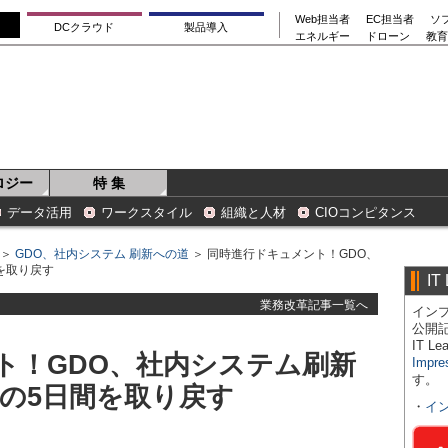
Web担当者
EC担当者
ソ
DCクラウド
製品導入
エネルギー
ドローン
教育
ロジー
特 集
データ活用
ワークスタイル
組織と人材
CIOコンピタンス
＞
GDO、社内システム 刷新への道
＞ 同時進行ドキュメント！GDO、
間を取り戻す
IT
業務改革記事一覧へ
インプ
公開
IT 
ト！GDO、社内システム刷新
Impre
す。
空白の5日間を取り戻す
・
イ