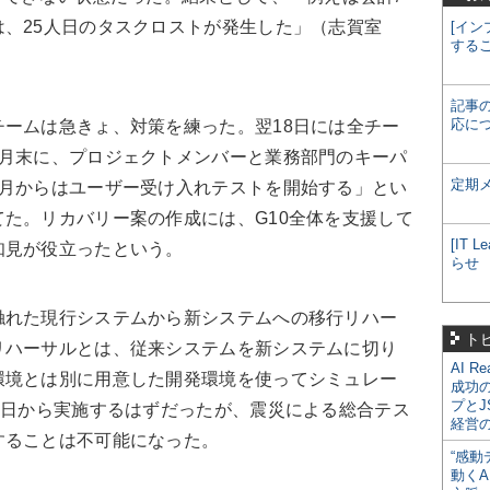
、25人日のタスクロストが発生した」（志賀室
[イン
する
記事
応に
ームは急きょ、対策を練った。翌18日には全チー
3月末に、プロジェクトメンバーと業務部門のキーパ
定期
4月からはユーザー受け入れテストを開始する」とい
た。リカバリー案の作成には、G10全体を支援して
[IT
知見が役立ったという。
らせ
触れた現行システムから新システムへの移行リハー
ト
リハーサルとは、従来システムを新システムに切り
AI R
環境とは別に用意した開発環境を使ってシミュレー
成功
プとJ
4日から実施するはずだったが、震災による総合テス
経営
することは不可能になった。
“感動
動くA