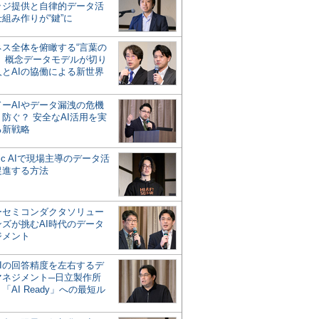
ッジ提供と自律的データ活
組み作りが“鍵”に
ネス全体を俯瞰する“言葉の
”、概念データモデルが切り
人とAIの協働による新世界
？
ドーAIやデータ漏洩の危機
防ぐ？ 安全なAI活用を実
る新戦略
ntic AIで現場主導のデータ活
促進する方法
ーセミコンダクタソリュー
ンズが挑むAI時代のデータ
ジメント
AIの回答精度を左右するデ
マネジメント─日立製作所
「AI Ready」への最短ル