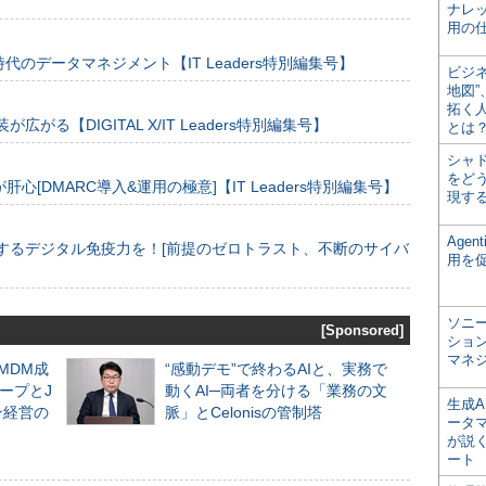
ナレ
用の仕
のデータマネジメント【IT Leaders特別編集号】
ビジ
地図
拓く
装が広がる【DIGITAL X/IT Leaders特別編集号】
とは
シャ
をどう
[DMARC導入&運用の極意]【IT Leaders特別編集号】
現す
Age
するデジタル免疫力を！[前提のゼロトラスト、不断のサイバ
用を
ソニ
[Sponsored]
ショ
マネ
るMDM成
“感動デモ”で終わるAIと、実務で
ープとJ
動くAI─両者を分ける「業務の文
生成
ン経営の
脈」とCelonisの管制塔
ータ
が説く
ート