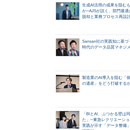
生成AI活用の成果を阻む
か─AJSが説く、部門最適
脱却と業務プロセス再設
Sansan社の実践知に基づ
時代のデータ品質マネジ
製造業のAI導入を阻む「
の遺産」をどう打破する
「BIとAI、ぶつかる壁は
た」─東急レクリエーショ
実践が示す「データ整備