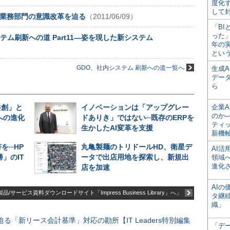
度化
して
生─業務部門の意識改革を迫る
（2011/06/09）
「BI
った
ム刷新への道 Part11―姿を現した新システム
年の
とい
GDO、社内システム 刷新への道一覧へ
生成
デー
ら
共創」と
イノベーションは「アップグレー
企業A
のか─
への進化
ドありき」ではない─既存のERPを
ティ
生かしたAI変革を支援
新機
を─HP
丸亀製麺のトリドールHD、衛星デ
AI
」のIT
ータで出店用地を探索し、新規出
領域
進化
店を加速
AI
品/サービス資料ダウンロードサイト「Impress Business Library」へ」
タ継
織」
る「新リース会計基準」対応の勘所【IT Leaders特別編集
「デ