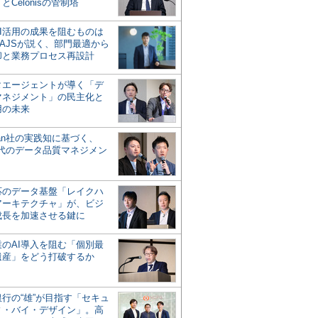
とCelonisの管制塔
AI活用の成果を阻むものは
AJSが説く、部門最適から
却と業務プロセス再設計
タエージェントが導く「デ
マネジメント」の民主化と
用の未来
san社の実践知に基づく、
時代のデータ品質マネジメン
対応のデータ基盤「レイクハ
アーキテクチャ」が、ビジ
成長を加速させる鍵に
業のAI導入を阻む「個別最
遺産」をどう打破するか
行の“雄”が目指す「セキュ
ィ・バイ・デザイン」。高