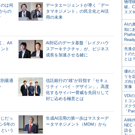
物理
ものは何
データエージェントが導く「デー
破。C
からの
タマネジメント」の民主化とAI活
スズ
計
用の未来
AI
知にある
Plat
Read
く、AX
AI対応のデータ基盤「レイクハウ
メント
スアーキテクチャ」が、ビジネス
先進
トの
成長を加速させる鍵に
とは
優れ
リを
個別最適
信託銀行の“雄”が目指す「セキュ
ズ向
か
リティ・バイ・デザイン」。高度
実像
化するサイバー脅威を先回りして
VDI
封じ込める極意とは
トコ
ズク
「Par
同じだっ
生成AI活用の第一歩はマスターデ
AI時
ン5年の
ータマネジメント（MDM）から
NEC・
」という
語る