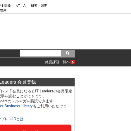
フト開発
IoT・AI
研究・調査
講座
経営課題一覧へ
 Leaders 会員登録
レスID会員になるとIT Leadersの会員限定
記事を読むことができます。
Leadersのメルマガを購読できます
ss Business Library
もご利用いただけま
ンプレスIDとは