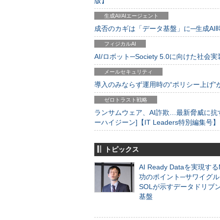
版】
生成AI/AIエージェント
成否のカギは「データ基盤」に─生成AI時代
フィジカルAI
AI/ロボット─Society 5.0に向けた社会実
メールセキュリティ
導入のみならず運用時の“ポリシー上げ”が肝心
ゼロトラスト戦略
ランサムウェア、AI詐欺…最新脅威に抗
ーハイジーン]【IT Leaders特別編集号】
トピックス
AI Ready Dataを実現す
功のポイント─サワイグル
SOLが示すデータドリブ
基盤