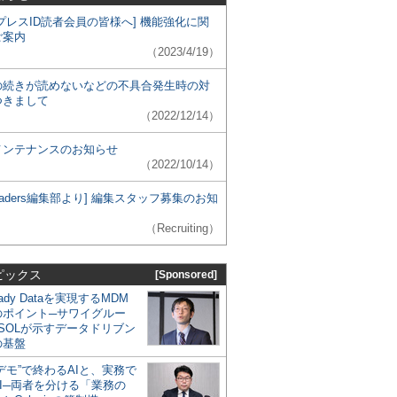
プレスID読者会員の皆様へ] 機能強化に関
ご案内
（2023/4/19）
の続きが読めないなどの不具合発生時の対
つきまして
（2022/12/14）
メンテナンスのお知らせ
（2022/10/14）
 Leaders編集部より] 編集スタッフ募集のお知
（Recruiting）
ピックス
[Sponsored]
eady Dataを実現するMDM
のポイント─サワイグルー
SOLが示すデータドリブン
の基盤
デモ”で終わるAIと、実務で
I─両者を分ける「業務の