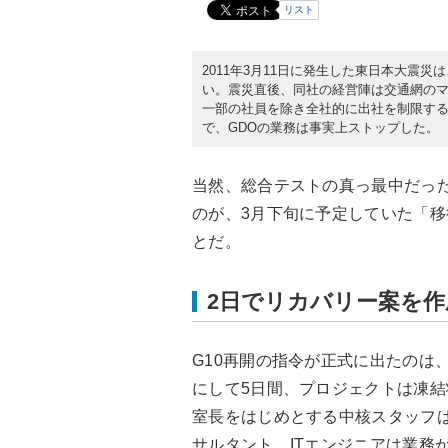
リスト
2011年3月11日に発生した東日本大震
い。震災直後、同社の経営陣は交通網の
一部の社員を除き全社的に出社を制限する
で、GDOの業務は事実上ストップした。
当然、総合テストの真っ最中だった
のが、3月下旬に予定していた「
とだ。
2日でリカバリー案を作
G10再開の指令が正式に出たのは
にして5日間、プロジェクトは凍結
室長をはじめとする中核スタッフ
サルタント、ITエンジニアは業務