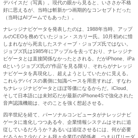
デバイスだ（写真）。現代の眼から見ると、いささか不格
好に思えるが、当時は斬新かつ画期的なコンセプトだった
（当時はAIブームでもあった）。
ナレッジナビゲータを発表したのは、1988年当時、アップ
ルのCEOを務めていたジョン・スカリー氏。10月初めに惜
しまれながら死去したスティーブ・ジョブズ氏ではない。
ジョブズ氏は1985年にアップルを去っており、ナレッジナ
ビゲータとは直接関係なかったとされる。だがiPhone、iPa
dというジョブズ氏の“作品”を見る限り、それらがナレッジ
ナビゲータを具現化し、超えようとしていたかに見える。
これらデバイスの裏側に知識ベースを用意すれば、すなわ
ちナレッジナビゲータとほぼ等価になるからだ。iCloud、
そして日本語には未対応だが最新のiPhone4Sで強化された
音声認識機能は、そのことを強く想起させる。
四半世紀を経て、パーソナルコンピュータがナレッジナビ
ゲータに進化しつつある今、企業情報システムはそれに追
従しているだろうか？あるいは追従させるには、何が必要
だろうか？少なくとも我々企業ITの関係者、つまりITリーダ