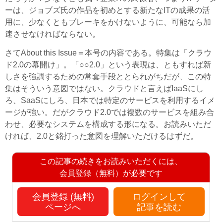
ーは、ジョブズ氏の作品を初めとする新たなITの成果の活
用に、少なくともブレーキをかけないように、可能なら加
速させなければならない。
さてAbout this Issue＝本号の内容である。特集は「クラウ
ド2.0の幕開け」。「○○2.0」という表現は、ともすれば新
しさを強調するための常套手段ととられがちだが、この特
集はそういう意図ではない。クラウドと言えばIaaSにし
ろ、SaaSにしろ、日本では特定のサービスを利用するイメ
ージが強い。だがクラウド2.0では複数のサービスを組み合
わせ、必要なシステムを構成する形になる。お読みいただ
ければ、2.0と銘打った意図を理解いただけるはずだ。
この記事の続きをお読みいただくには、
会員登録（無料）が必要です
会員登録 (無料)
ログインして
ページへ
記事を読む