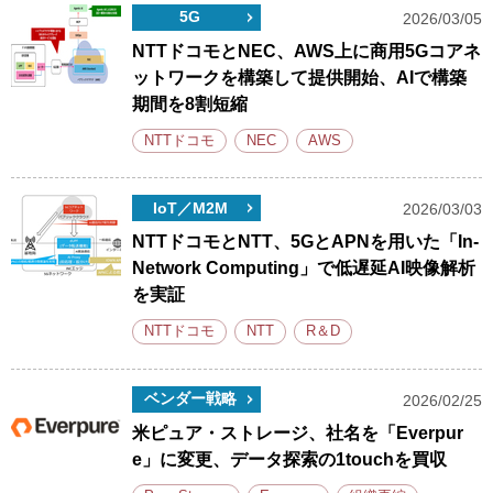
5G
2026/03/05
NTTドコモとNEC、AWS上に商用5Gコアネ
ットワークを構築して提供開始、AIで構築
期間を8割短縮
NTTドコモ
NEC
AWS
IoT／M2M
2026/03/03
NTTドコモとNTT、5GとAPNを用いた「In-
Network Computing」で低遅延AI映像解析
を実証
NTTドコモ
NTT
R＆D
ベンダー戦略
2026/02/25
米ピュア・ストレージ、社名を「Everpur
e」に変更、データ探索の1touchを買収