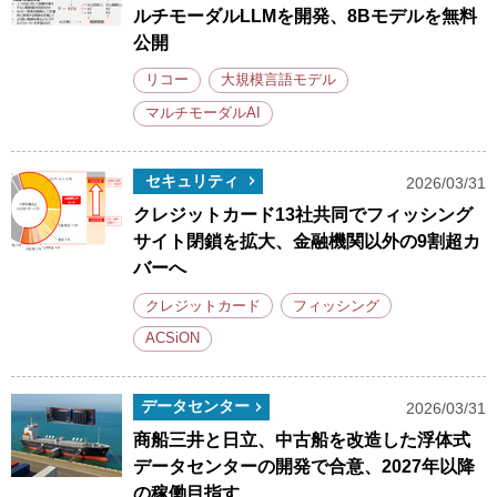
ルチモーダルLLMを開発、8Bモデルを無料
公開
リコー
大規模言語モデル
マルチモーダルAI
セキュリティ
2026/03/31
クレジットカード13社共同でフィッシング
サイト閉鎖を拡大、金融機関以外の9割超カ
バーへ
クレジットカード
フィッシング
ACSiON
データセンター
2026/03/31
商船三井と日立、中古船を改造した浮体式
データセンターの開発で合意、2027年以降
の稼働目指す