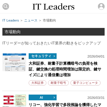
IT Leaders
＞
ニュース
＞ 市場動向
市場動向
ITリーダーが知っておきたいIT業界の動きをピックアップ
セキュリティ
2026/04/01
大和証券、耐量子計算機暗号の負荷を検
証、鍵交換の処理時間増加は限定的、鍵サ
イズにより通信量は増加
大和証券
耐量子暗号
量子コンピュータ
AI
2026/03/31
リコー、強化学習で多段推論を獲得したマ