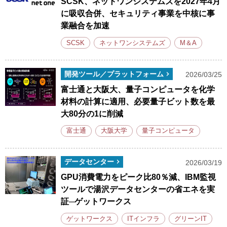
SCSK、ネットワンシステムズを2027年4月
に吸収合併、セキュリティ事業を中核に事
業融合を加速
SCSK
ネットワンシステムズ
M＆A
開発ツール／プラットフォーム
2026/03/25
富士通と大阪大、量子コンピュータを化学
材料の計算に適用、必要量子ビット数を最
大80分の1に削減
富士通
大阪大学
量子コンピュータ
データセンター
2026/03/19
GPU消費電力をピーク比80％減、IBM監視
ツールで湯沢データセンターの省エネを実
証─ゲットワークス
ゲットワークス
ITインフラ
グリーンIT