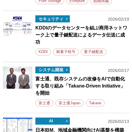
Pure Storage
Everpure
組織再編
セキュリティ
2026/02/19
KDDIのデータセンターを結ぶ商用ネットワ
ーク上で量子鍵配送によるデータ伝送に成
功
KDDI
耐量子暗号
量子鍵配送
システム開発
2026/02/17
富士通、既存システムの改修をAIで自動化
する取り組み「Takane-Driven Initiative」
を開始
富士通
富士通Japan
Takane
AI
2026/02/13
日本IBM、地域金融機関向けAI基盤を構築