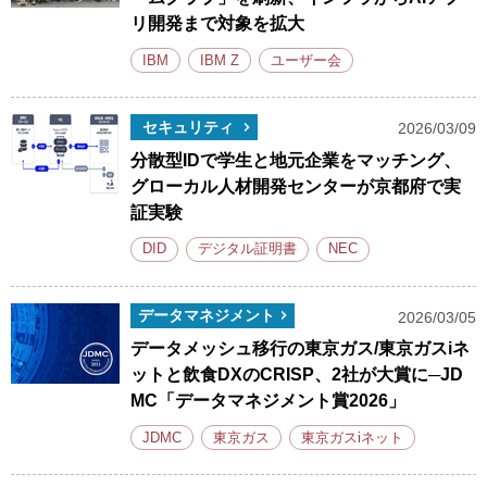
リ開発まで対象を拡大
IBM
IBM Z
ユーザー会
セキュリティ
2026/03/09
分散型IDで学生と地元企業をマッチング、
グローカル人材開発センターが京都府で実
証実験
DID
デジタル証明書
NEC
データマネジメント
2026/03/05
データメッシュ移行の東京ガス/東京ガスiネ
ットと飲食DXのCRISP、2社が大賞に─JD
MC「データマネジメント賞2026」
JDMC
東京ガス
東京ガスiネット