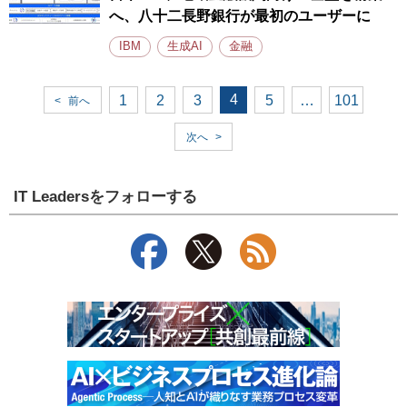
へ、八十二長野銀行が最初のユーザーに
IBM
生成AI
金融
4
1
2
3
5
…
101
<
前へ
次へ
>
IT Leadersをフォローする