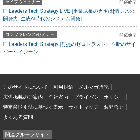
ライブウェビナー
開催終了
IT Leaders Tech Strategy LIVE [事業成長のカギは[情シスの
開発力] 生成AI時代のシステム開発]
コンファレンス/セミナー
開催終了
IT Leaders Tech Strategy [前提のゼロトラスト、不断のサイ
バーハイジーン]
このサイトについて
利用規約
メルマガ購読
広告掲載のご案内
会社案内
プライバシーポリシー
特定商取引法に基づく表示
サイトマップ
お問合せ
よくある質問
関連グループサイト