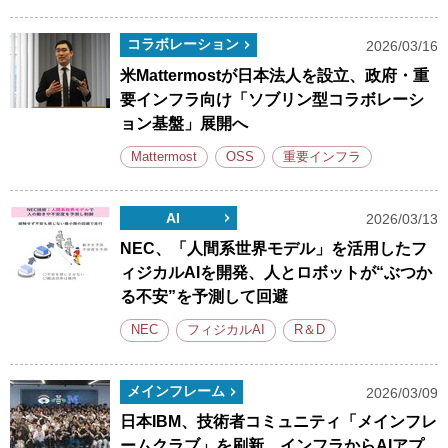
コラボレーション
2026/03/16
米Mattermostが日本法人を設立、政府・重
要インフラ向け「ソブリン型コラボレーシ
ョン基盤」展開へ
Mattermost
OSS
重要インフラ
AI
2026/03/13
NEC、「人間系世界モデル」を活用したフ
ィジカルAIを開発、人とロボットが“ぶつか
る不安”を予測して回避
NEC
フィジカルAI
R＆D
メインフレーム
2026/03/09
日本IBM、技術者コミュニティ「メインフレ
ームクラブ」を刷新、インフラからAIアプ