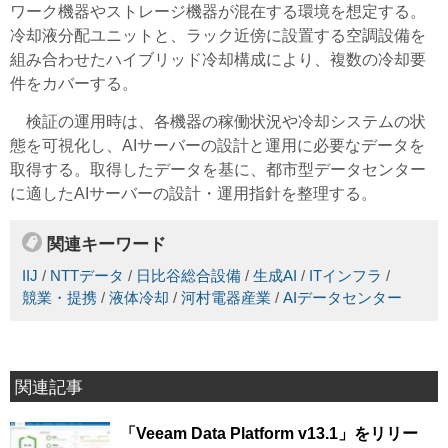
ワーク機器やストレージ機器が混在する環境を想定する。
冷却液分配ユニットと、ラック近傍に設置する空調設備を
組み合わせたハイブリッド冷却構成により、複数の冷却要
件をカバーする。
検証の運用時は、各機器の稼働状況や冷却システムの状
態を可視化し、AIサーバーの設計と運用に必要なデータを
取得する。取得したデータを基に、都市型データセンター
に適したAIサーバーの設計・運用指針を整理する。
関連キーワード
IIJ
/
NTTデータ
/
日比谷総合設備
/
生成AI
/
ITインフラ
/
競業・提携
/
液体冷却
/
河村電器産業
/
AIデータセンター
関連記事
「Veeam Data Platform v13.1」をリリー