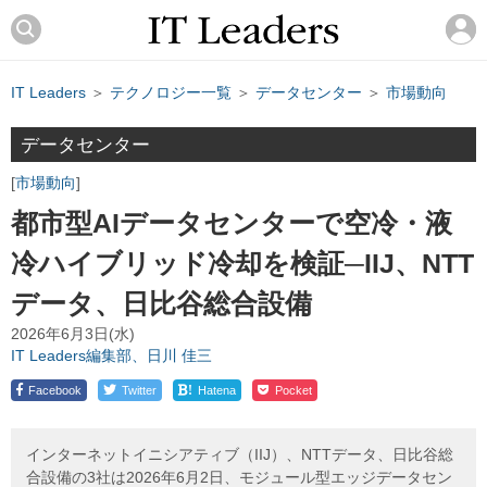
IT Leaders
＞
テクノロジー一覧
＞
データセンター
＞
市場動向
データセンター
市場動向
都市型AIデータセンターで空冷・液
冷ハイブリッド冷却を検証─IIJ、NTT
データ、日比谷総合設備
2026年6月3日(水)
IT Leaders編集部、日川 佳三
!
Facebook
Twitter
Hatena
Pocket
インターネットイニシアティブ（IIJ）、NTTデータ、日比谷総
合設備の3社は2026年6月2日、モジュール型エッジデータセン