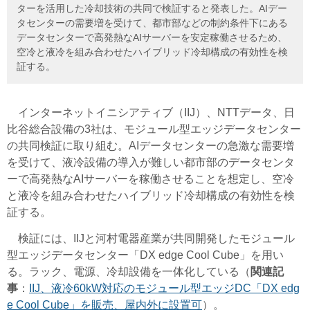
ターを活用した冷却技術の共同で検証すると発表した。AIデー
タセンターの需要増を受けて、都市部などの制約条件下にある
データセンターで高発熱なAIサーバーを安定稼働させるため、
空冷と液冷を組み合わせたハイブリッド冷却構成の有効性を検
証する。
インターネットイニシアティブ（IIJ）、NTTデータ、日
比谷総合設備の3社は、モジュール型エッジデータセンター
の共同検証に取り組む。AIデータセンターの急激な需要増
を受けて、液冷設備の導入が難しい都市部のデータセンタ
ーで高発熱なAIサーバーを稼働させることを想定し、空冷
と液冷を組み合わせたハイブリッド冷却構成の有効性を検
証する。
検証には、IIJと河村電器産業が共同開発したモジュール
型エッジデータセンター「DX edge Cool Cube」を用い
る。ラック、電源、冷却設備を一体化している（
関連記
事
：
IIJ、液冷60kW対応のモジュール型エッジDC「DX edg
e Cool Cube」を販売、屋内外に設置可
）。