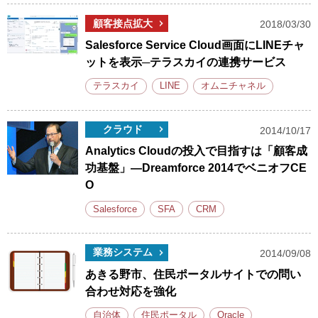
顧客接点拡大
2018/03/30
Salesforce Service Cloud画面にLINEチャ
ットを表示─テラスカイの連携サービス
テラスカイ
LINE
オムニチャネル
クラウド
2014/10/17
Analytics Cloudの投入で目指すは「顧客成
功基盤」―Dreamforce 2014でベニオフCE
O
Salesforce
SFA
CRM
業務システム
2014/09/08
あきる野市、住民ポータルサイトでの問い
合わせ対応を強化
自治体
住民ポータル
Oracle