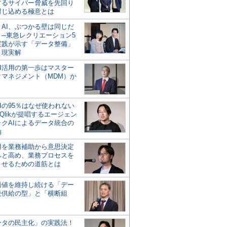
するサイバー脅威を先回り
封じ込める極意とは
とAI、ぶつかる壁は同じだ
」─東急レクリエーション5
実践が示す「データ整備」
う現実解
AI活用の第一歩はマスター
タマネジメント（MDM）か
Iの95％はなぜ使われない
Qlikが提唱するエージェン
ックAIによるデータ統合の
軸
活用を業務補助から意思決定
へと高め、業務プロセスを
させるための道筋とは
の価値を維持し続ける「デー
続供給の型」と「横断組
ータの民主化」の実践法！