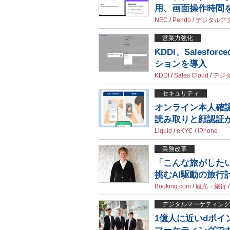
用、画面操作時間
NEC
/
Pendo
/
デジタルア
営業力強化
KDDI、Sales
ションを導入
KDDI
/
Sales Cloud
/
デジ
セキュリティ
オンライン本人確認「L
読み取りと顔認証
Liquid
/
eKYC
/
iPhone
業務改革
「こんな旅がしたい！
挑むAI駆動の旅行
Booking.com
/
観光・旅行
デジタルマーケティング
1億人に近いdポ