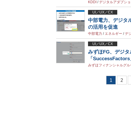
KDDI
/
デジタルアダプショ
UI／UX／CX
中部電力、デジタル
の活用を促進
中部電力
/
エネルギー
/
デ
UI／UX／CX
みずほFG、デジ
「SuccessFac
みずほフィナンシャルグル
1
2