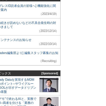
プレスID読者会員の皆様へ] 機能強化に関
ご案内
（2023/4/19）
の続きが読めないなどの不具合発生時の対
つきまして
（2022/12/14）
メンテナンスのお知らせ
（2022/10/14）
 Leaders編集部より] 編集スタッフ募集のお知
（Recruiting）
ピックス
[Sponsored]
eady Dataを実現するMDM
のポイント─サワイグルー
SOLが示すデータドリブン
の基盤
デモ”で終わるAIと、実務で
I─両者を分ける「業務の