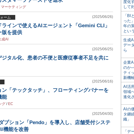
カスタマーファーストを追求
度化
して
/
マーケティング
「BI
(2025/06/26)
ォーム
った
インで使えるAIエージェント「Gemini CLI」
年の
とい
ー版を提供
生成AI
生成
デー
(2025/06/25)
ら
デジタル化、患者の不便と医療従事者不足を共に
企業A
のか─
ティ
新機
(2025/06/16)
AI
ョン「テックタッチ」、フローティングバナーを
領域
機能
進化
ング
/
EC
AI
(2025/04/30)
タ継
織」
アダプション「Pendo」を導入し、店舗受付システ
I/機能を改善
「デ