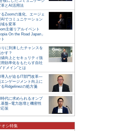
mを核にしたコミュニケーシ
革とAI活用法
るZoomの進化、エージェ
型AIでコミュニケーション
領域を変革
oom主催リアルイベント
opia On the Road Japan」
ート
年ぶりに到来したチャンスを
活かす？
価値向上とセキュリティ強
運用効率化をもたらす自社
“ドメイン”とは
I導入が迫るIT部門改革―
員エンゲージメント向上に
るRidgelinezの処方箋
AI時代に求められるオンプ
ス基盤─電力急増と機密性
対応策
チオシ特集