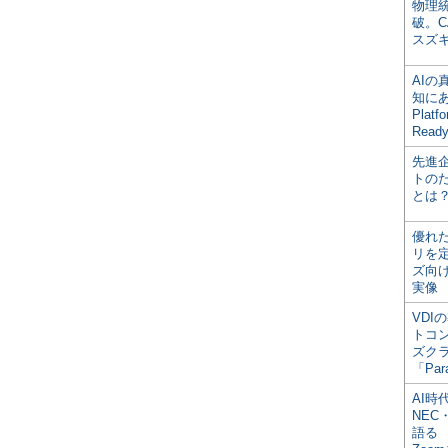
物理
破。C
スズ
AI
知にある
Plat
Read
先進
トの
とは
優れ
リを
ズ向
実像
VDI
トコ
ズク
「Par
AI時
NEC・
語る