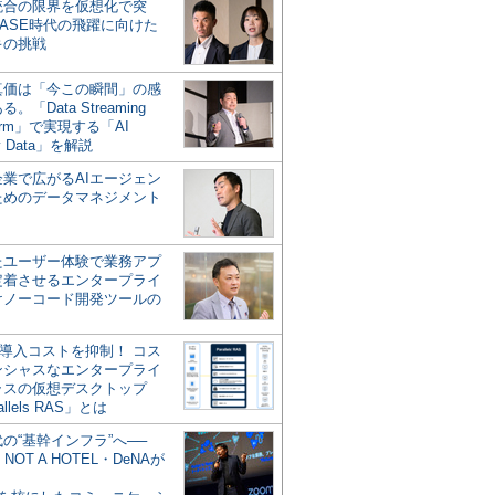
統合の限界を仮想化で突
ASE時代の飛躍に向けた
キの挑戦
の真価は「今この瞬間」の感
。「Data Streaming
form」で実現する「AI
y Data」を解説
企業で広がるAIエージェン
ためのデータマネジメント
？
たユーザー体験で業務アプ
定着させるエンタープライ
けノーコード開発ツールの
の導入コストを抑制！ コス
ンシャスなエンタープライ
ラスの仮想デスクトップ
allels RAS」とは
代の“基幹インフラ”へ──
NOT A HOTEL・DeNAが