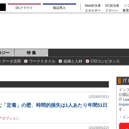
Web担当者
EC担当者
ソ
DCクラウド
製品導入
エネルギー
ドローン
教育
ロジー
特 集
データ活用
ワークスタイル
組織と人材
CIOコンピタンス
IT
インプ
公開
(2026/07/01)
IT 
Impre
む「定着」の壁、時間的損失は1人あたり年間51日
す。
・
イ
アダプション
(2026/05/22)