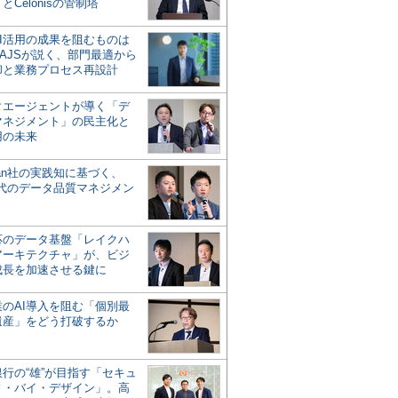
とCelonisの管制塔
AI活用の成果を阻むものは
AJSが説く、部門最適から
却と業務プロセス再設計
タエージェントが導く「デ
マネジメント」の民主化と
用の未来
san社の実践知に基づく、
時代のデータ品質マネジメン
対応のデータ基盤「レイクハ
アーキテクチャ」が、ビジ
成長を加速させる鍵に
業のAI導入を阻む「個別最
遺産」をどう打破するか
行の“雄”が目指す「セキュ
ィ・バイ・デザイン」。高