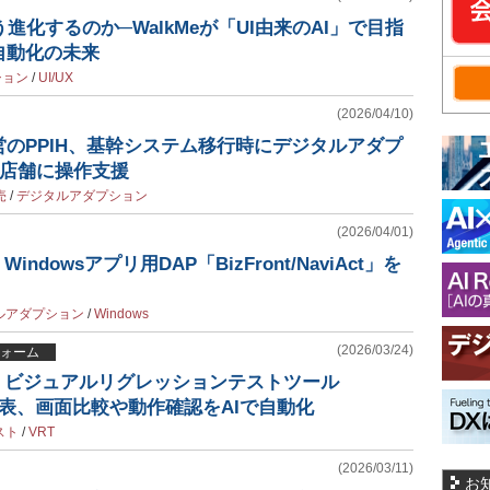
う進化するのか─WalkMeが「UI由来のAI」で目指
自動化の未来
ション
/
UI/UX
(2026/04/10)
のPPIH、基幹システム移行時にデジタルアダプ
0店舗に操作支援
売
/
デジタルアダプション
(2026/04/01)
ndowsアプリ用DAP「BizFront/NaviAct」を
ルアダプション
/
Windows
(2026/03/24)
ォーム
、ビジュアルリグレッションテストツール
」を発表、画面比較や動作確認をAIで自動化
スト
/
VRT
(2026/03/11)
お