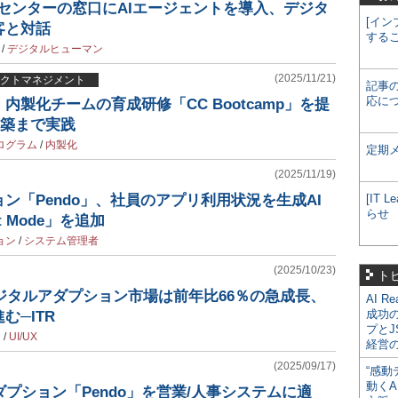
トセンターの窓口にAIエージェントを導入、デジタ
[イン
客と対話
する
/
デジタルヒューマン
(2025/11/21)
クトマネジメント
記事
応に
内製化チームの育成研修「CC Bootcamp」を提
構築まで実践
ログラム
/
内製化
定期
(2025/11/19)
ン「Pendo」、社員のアプリ利用状況を生成AI
[IT
らせ
 Mode」を追加
ョン
/
システム管理者
(2025/10/23)
ト
デジタルアダプション市場は前年比66％の急成長、
AI R
成功
む─ITR
プとJ
ン
/
UI/UX
経営
(2025/09/17)
“感動
動くA
ダプション「Pendo」を営業/人事システムに適