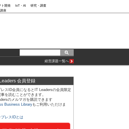
フト開発
IoT・AI
研究・調査
講座
経営課題一覧へ
 Leaders 会員登録
レスID会員になるとIT Leadersの会員限定
記事を読むことができます。
Leadersのメルマガを購読できます
ss Business Library
もご利用いただけま
ンプレスIDとは