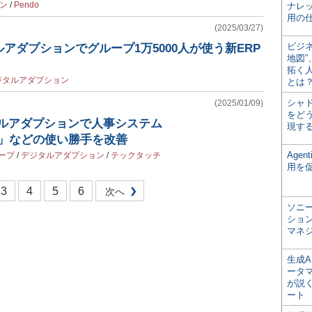
ン
/
Pendo
ナレ
用の仕
(2025/03/27)
ビジ
アダプションでグループ1万5000人が使う新ERP
地図
拓く
ジタルアダプション
とは
シャ
(2025/01/09)
をどう
タルアダプションで人事システム
現す
tors」などの使い勝手を改善
Age
ープ
/
デジタルアダプション
/
テックタッチ
用を
3
4
5
6
次へ
ソニ
ショ
マネ
生成
ータ
が説く
ート