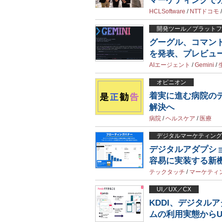
マーケティングで
HCLSoftware
/
NTTドコモ
開発ツール／プラットフ
グーグル、コマンドラ
を発表、プレビュ
AIエージェント
/
Gemini
/
オピニオン
着実に進む病院の
解決へ
病院
/
ヘルスケア
/
医療
デジタルマーケティング
デジタルアダプシ
容易に実装する新
テックタッチ
/
マーケティ
UI／UX／CX
KDDI、デジタル
ムの利用実態からU