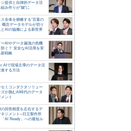
ッジ提供と自律的データ活
組み作りが“鍵”に
ネス全体を俯瞰する“言葉の
”、概念データモデルが切り
人とAIの協働による新世界
？
ドーAIやデータ漏洩の危機
防ぐ？ 安全なAI活用を実
る新戦略
ntic AIで現場主導のデータ活
促進する方法
ーセミコンダクタソリュー
ンズが挑むAI時代のデータ
ジメント
AIの回答精度を左右するデ
マネジメント─日立製作所
「AI Ready」への最短ル