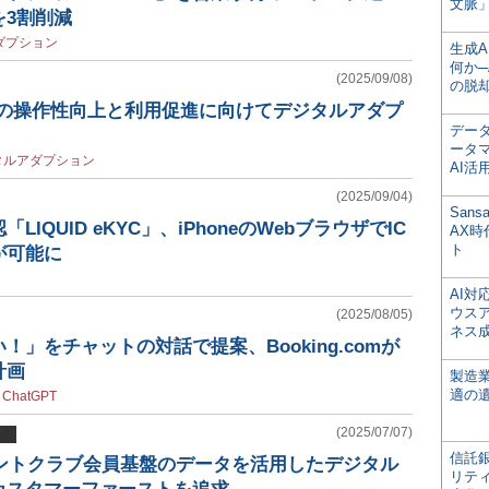
文脈」
を3割削減
ダプション
生成
何か─
(2025/09/08)
の脱
forceの操作性向上と利用促進に向けてデジタルアダプ
デー
ータ
タルアダプション
AI活
(2025/09/04)
San
IQUID eKYC」、iPhoneのWebブラウザでIC
AX
ト
が可能に
AI
ウス
(2025/08/05)
ネス
」をチャットの対話で提案、Booking.comが
計画
製造
適の
/
ChatGPT
(2025/07/07)
信託銀
イントクラブ会員基盤のデータを活用したデジタル
リテ