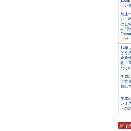
Zoo
ョン変
加速す
ント
の全
─「Z
Zoomt
レポ
14
どう
企業
化・
だけの
生成A
従業
貢献す
生成
レミ
への
イ