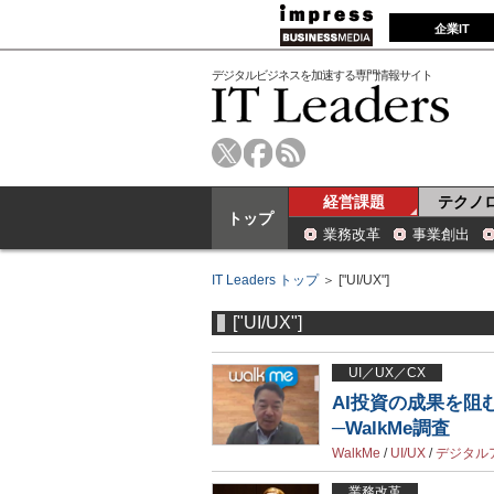
企業IT
デジタルビジネスを加速する専門情報サイト
経営課題
テクノ
トップ
業務改革
事業創出
IT Leaders トップ
＞ ["UI/UX"]
["UI/UX"]
UI／UX／CX
AI投資の成果を阻
─WalkMe調査
WalkMe
/
UI/UX
/
デジタル
業務改革