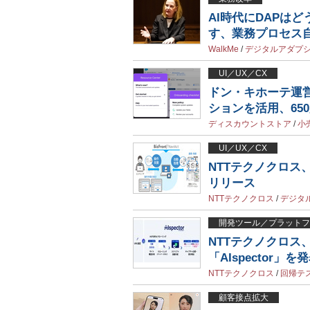
AI時代にDAPはど
す、業務プロセス
WalkMe
/
デジタルアダプ
UI／UX／CX
ドン・キホーテ運営
ションを活用、65
ディスカウントストア
/
小
UI／UX／CX
NTTテクノクロス、Wi
リリース
NTTテクノクロス
/
デジタ
開発ツール／プラットフ
NTTテクノクロス
「AIspector
NTTテクノクロス
/
回帰テ
顧客接点拡大