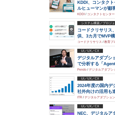
KDDI、コンタク
ルヒューマンが顧
KDDI
/
コンタクトセンター
システム構築／プロジェ
コードクリサリス、
供、3カ月でMVP
コードクリサリス
/
教育プ
UI／UX／CX
デジタルアダプショ
で分析する「Agent
Pendo
/
デジタルアダプシ
UI／UX／CX
2024年度の国内
社外向けの活用も進
ITR
/
デジタルアダプショ
UI／UX／CX
NEC、デジタルア