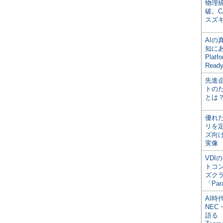
物理
破。C
スズ
AI
知にある
Plat
Read
先進
トの
とは
優れ
リを
ズ向
実像
VDI
トコ
ズク
「Par
AI時
NEC・
語る