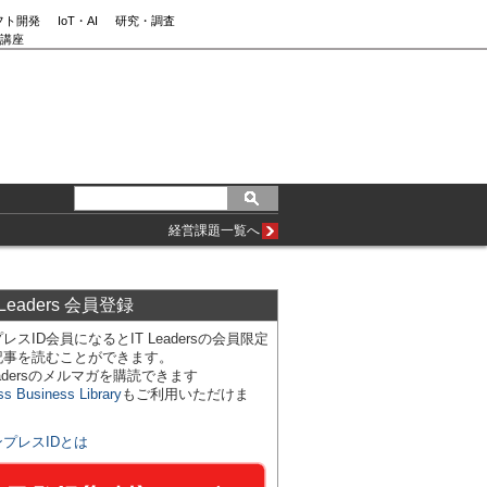
フト開発
IoT・AI
研究・調査
講座
経営課題一覧へ
 Leaders 会員登録
レスID会員になるとIT Leadersの会員限定
記事を読むことができます。
Leadersのメルマガを購読できます
ss Business Library
もご利用いただけま
ンプレスIDとは