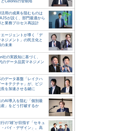
とCelonisの管制塔
AI活用の成果を阻むものは
AJSが説く、部門最適から
却と業務プロセス再設計
タエージェントが導く「デ
マネジメント」の民主化と
用の未来
san社の実践知に基づく、
時代のデータ品質マネジメン
対応のデータ基盤「レイクハ
アーキテクチャ」が、ビジ
成長を加速させる鍵に
業のAI導入を阻む「個別最
遺産」をどう打破するか
行の“雄”が目指す「セキュ
ィ・バイ・デザイン」。高