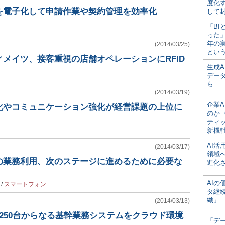
度化
を電子化して申請作業や契約管理を効率化
して
「BI
った
年の
(2014/03/25)
とい
メイツ、接客重視の店舗オペレーションにRFID
生成
デー
ら
(2014/03/19)
企業A
化やコミュニケーション強化が経営課題の上位に
のか─
ティ
新機
AI
(2014/03/17)
領域
の業務利用、次のステージに進めるために必要な
進化
AI
/
スマートフォン
タ継
織」
(2014/03/13)
250台からなる基幹業務システムをクラウド環境
「デ