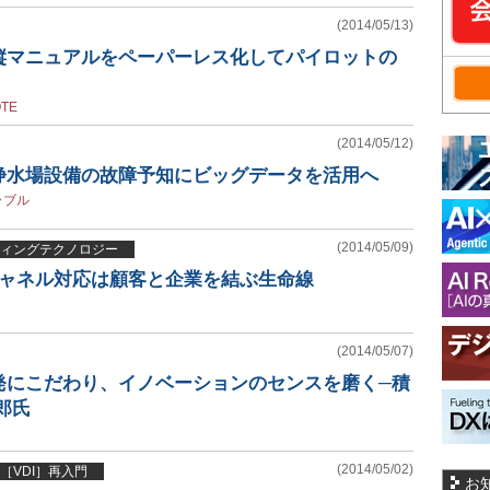
(2014/05/13)
縦マニュアルをペーパーレス化してパイロットの
OTE
(2014/05/12)
浄水場設備の故障予知にビッグデータを活用へ
ラブル
(2014/05/09)
ィングテクノロジー
チャネル対応は顧客と企業を結ぶ生命線
(2014/05/07)
発にこだわり、イノベーションのセンスを磨く─積
郎氏
(2014/05/02)
［VDI］再入門
お