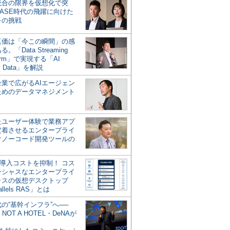
統合の限界を仮想化で突
ASE時代の飛躍に向けた
キの挑戦
の真価は「今この瞬間」の感
。「Data Streaming
form」で実現する「AI
y Data」を解説
企業で広がるAIエージェン
ためのデータマネジメント
？
たユーザー体験で業務アプ
定着させるエンタープライ
けノーコード開発ツールの
の導入コストを抑制！ コス
ンシャスなエンタープライ
ラスの仮想デスクトップ
allels RAS」とは
代の“基幹インフラ”へ──
NOT A HOTEL・DeNAが