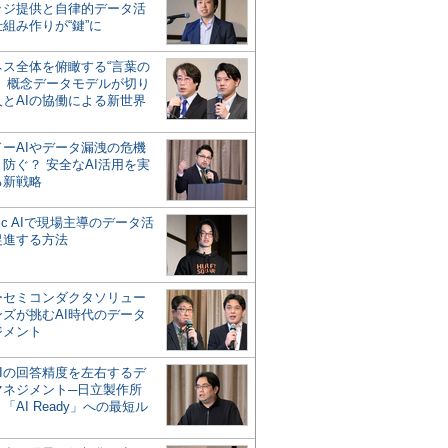
ッジ提供と自律的データ活
組み作りが“鍵”に
ネス全体を俯瞰する“言葉の
”、概念データモデルが切り
人とAIの協働による新世界
？
ドーAIやデータ漏洩の危機
防ぐ？ 安全なAI活用を実
る新戦略
ntic AIで現場主導のデータ活
促進する方法
ーセミコンダクタソリュー
ンズが挑むAI時代のデータ
ジメント
AIの回答精度を左右するデ
マネジメント─日立製作所
「AI Ready」への最短ル