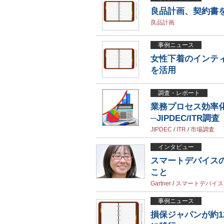
良品計画、契約書
良品計画
事例ニュース
女性下着のインティ
を活用
調査・レポート
業務プロセス効率
─JIPDEC/ITR調査
JIPDEC
/
ITR
/
市場調査
インタビュー
スマートデバイス
こと
Gartner
/
スマートデバイス
事例ニュース
損保ジャパンが約1