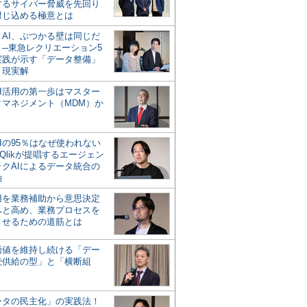
するサイバー脅威を先回り
封じ込める極意とは
とAI、ぶつかる壁は同じだ
」─東急レクリエーション5
実践が示す「データ整備」
う現実解
AI活用の第一歩はマスター
タマネジメント（MDM）か
Iの95％はなぜ使われない
Qlikが提唱するエージェン
ックAIによるデータ統合の
軸
活用を業務補助から意思決定
へと高め、業務プロセスを
させるための道筋とは
の価値を維持し続ける「デー
続供給の型」と「横断組
ータの民主化」の実践法！