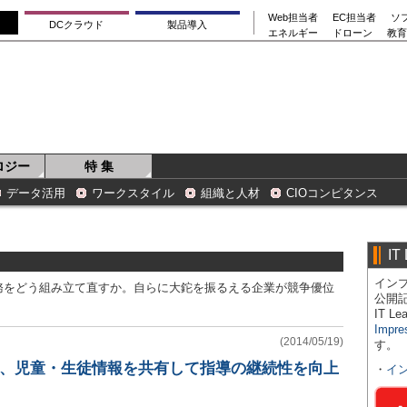
Web担当者
EC担当者
ソ
DCクラウド
製品導入
エネルギー
ドローン
教育
ロジー
特 集
データ活用
ワークスタイル
組織と人材
CIOコンピタンス
IT
インプ
務をどう組み立て直すか。自らに大鉈を振るえる企業が競争優位
公開
IT 
Impre
(2014/05/19)
す。
校、児童・生徒情報を共有して指導の継続性を向上
・
イ