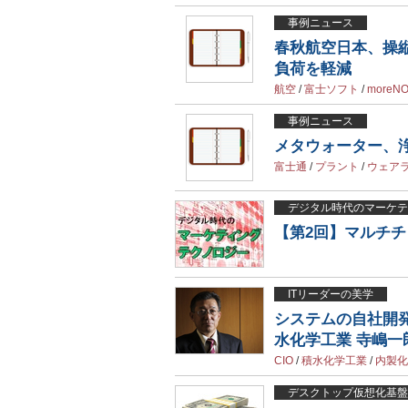
事例ニュース
春秋航空日本、操
負荷を軽減
航空
/
富士ソフト
/
moreN
事例ニュース
メタウォーター、
富士通
/
プラント
/
ウェア
デジタル時代のマーケテ
【第2回】マルチ
ITリーダーの美学
システムの自社開
水化学工業 寺嶋一
CIO
/
積水化学工業
/
内製化
デスクトップ仮想化基盤