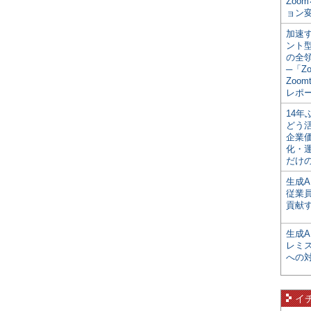
Zoo
ョン変
加速す
ント
の全
─「Z
Zoomt
レポ
14
どう
企業
化・
だけの
生成A
従業
貢献す
生成
レミ
への
イ