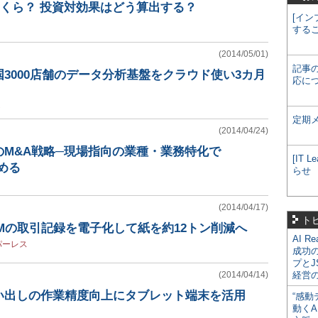
いくら？ 投資対効果はどう算出する？
[イン
する
(2014/05/01)
記事
3000店舗のデータ分析基盤をクラウド使い3カ月
応に
ト
定期
(2014/04/24)
のM&A戦略─現場指向の業種・業務特化で
[IT
攻める
らせ
(2014/04/17)
ト
Mの取引記録を電子化して紙を約12トン削減へ
AI R
パーレス
成功
プとJ
(2014/04/14)
経営
い出しの作業精度向上にタブレット端末を活用
“感動
動くA