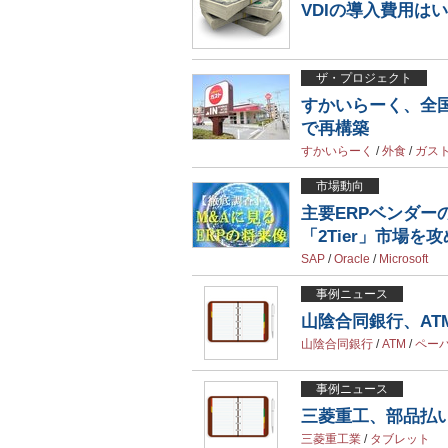
VDIの導入費用は
ザ・プロジェクト
すかいらーく、全国
で再構築
すかいらーく
/
外食
/
ガス
市場動向
主要ERPベンダー
「2Tier」市場を
SAP
/
Oracle
/
Microsoft
事例ニュース
山陰合同銀行、AT
山陰合同銀行
/
ATM
/
ペー
事例ニュース
三菱重工、部品払
三菱重工業
/
タブレット