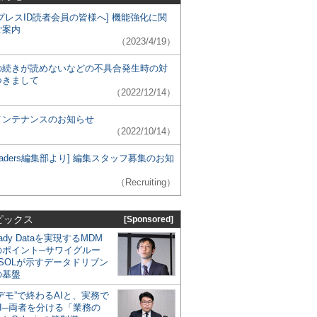
プレスID読者会員の皆様へ] 機能強化に関
ご案内
（2023/4/19）
の続きが読めないなどの不具合発生時の対
つきまして
（2022/12/14）
メンテナンスのお知らせ
（2022/10/14）
 Leaders編集部より] 編集スタッフ募集のお知
（Recruiting）
ピックス
[Sponsored]
eady Dataを実現するMDM
のポイント─サワイグルー
SOLが示すデータドリブン
の基盤
デモ”で終わるAIと、実務で
I─両者を分ける「業務の