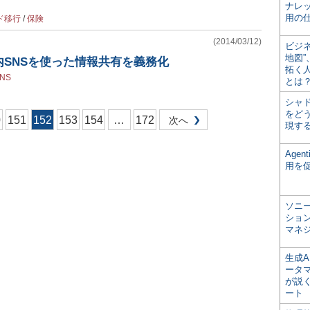
ナレ
用の仕
ド移行
/
保険
(2014/03/12)
ビジ
地図
SNSを使った情報共有を義務化
拓く
NS
とは
シャ
をどう
0
151
152
153
154
…
172
次へ
現す
Age
用を
ソニ
ショ
マネ
生成
ータ
が説く
ート