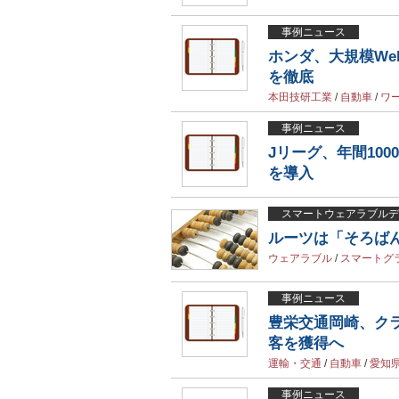
事例ニュース
ホンダ、大規模W
を徹底
本田技研工業
/
自動車
/
ワ
事例ニュース
Jリーグ、年間10
を導入
スマートウェアラブルデ
ルーツは「そろば
ウェアラブル
/
スマートグ
事例ニュース
豊栄交通岡崎、ク
客を獲得へ
運輸・交通
/
自動車
/
愛知
事例ニュース