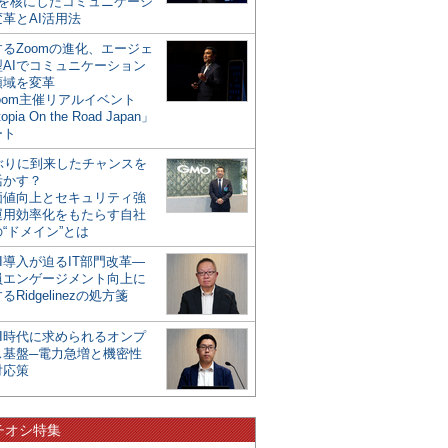
mを核にしたコミュニケーシ
革とAI活用法
るZoomの進化、エージェ
型AIでコミュニケーション
領域を変革
oom主催リアルイベント
opia On the Road Japan」
ート
年ぶりに到来したチャンスを
活かす？
価値向上とセキュリティ強
運用効率化をもたらす自社
“ドメイン”とは
I導入が迫るIT部門改革―
員エンゲージメント向上に
るRidgelinezの処方箋
AI時代に求められるオンプ
ス基盤─電力急増と機密性
対応策
チオシ特集