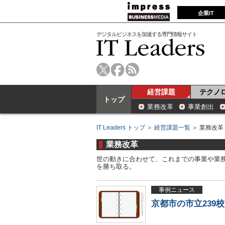
企業IT
デジタルビジネスを加速する専門情報サイト
経営課題
テクノ
トップ
業務改革
事業創出
IT Leaders トップ
＞
経営課題一覧
＞ 業務改革
業務改革
世の動きに合わせて、これまでの事業や業
を勝ち取る。
事例ニュース
京都市の市立239