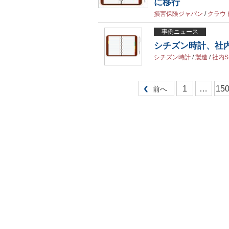
に移行
損害保険ジャパン
/
クラウ
事例ニュース
シチズン時計、社内
シチズン時計
/
製造
/
社内S
1
…
15
前へ