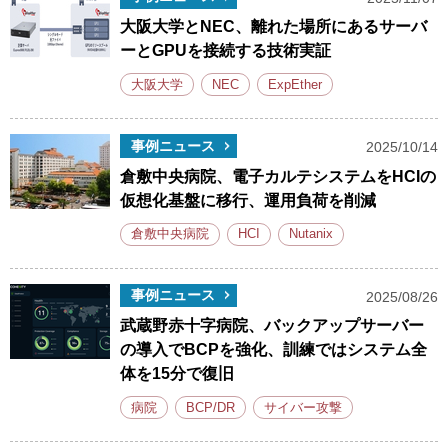
大阪大学とNEC、離れた場所にあるサーバ
ーとGPUを接続する技術実証
大阪大学
NEC
ExpEther
事例ニュース
2025/10/14
倉敷中央病院、電子カルテシステムをHCIの
仮想化基盤に移行、運用負荷を削減
倉敷中央病院
HCI
Nutanix
事例ニュース
2025/08/26
武蔵野赤十字病院、バックアップサーバー
の導入でBCPを強化、訓練ではシステム全
体を15分で復旧
病院
BCP/DR
サイバー攻撃