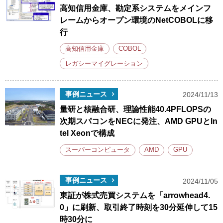
高知信用金庫、勘定系システムをメインフ
レームからオープン環境のNetCOBOLに移
行
高知信用金庫
COBOL
レガシーマイグレーション
事例ニュース
2024/11/13
量研と核融合研、理論性能40.4PFLOPSの
次期スパコンをNECに発注、AMD GPUとIn
tel Xeonで構成
スーパーコンピュータ
AMD
GPU
事例ニュース
2024/11/05
東証が株式売買システムを「arrowhead4.
0」に刷新、取引終了時刻を30分延伸して15
時30分に