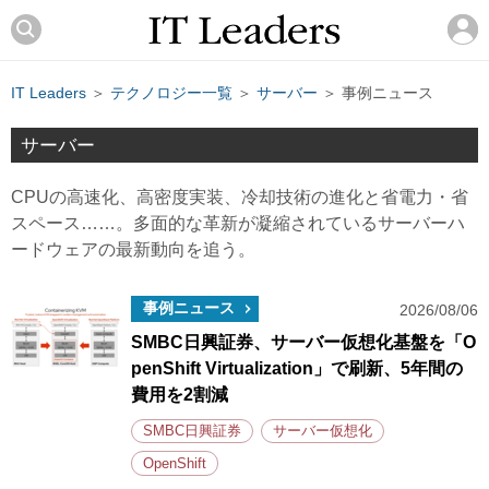
IT Leaders
＞
テクノロジー一覧
＞
サーバー
＞ 事例ニュース
サーバー
CPUの高速化、高密度実装、冷却技術の進化と省電力・省
スペース……。多面的な革新が凝縮されているサーバーハ
ードウェアの最新動向を追う。
事例ニュース
2026/08/06
SMBC日興証券、サーバー仮想化基盤を「O
penShift Virtualization」で刷新、5年間の
費用を2割減
SMBC日興証券
サーバー仮想化
OpenShift