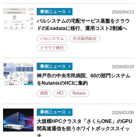
事例ニュース
2026/04/13
パルシステムの宅配サービス基盤をクラウ
ドのExadataに移行、運用コスト2割減へ
パルシステム
生活協同組合
クラウド移行
事例ニュース
2026/02/10
神戸市の中央市民病院、60の部門システム
をNutanixのHCIに集約
病院
HCI
Nutanix
事例ニュース
2026/01/08
大規模HPCクラスタ「さくらONE」のGPU
間高速通信を担うホワイトボックススイッ
チ