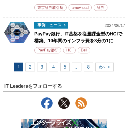
東京証券取引所
arrowhead
証券
事例ニュース
2024/06/17
PayPay銀行、IT基盤を従量課金型のHCIで
構築、10年間のインフラ費を3分の1に
PayPay銀行
HCI
Dell
1
2
3
4
5
…
8
次へ
>
IT Leadersをフォローする