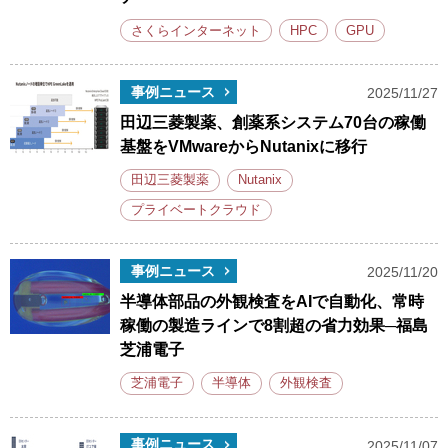
さくらインターネット
HPC
GPU
事例ニュース
2025/11/27
田辺三菱製薬、創薬系システム70台の稼働
基盤をVMwareからNutanixに移行
田辺三菱製薬
Nutanix
プライベートクラウド
事例ニュース
2025/11/20
半導体部品の外観検査をAIで自動化、常時
稼働の製造ラインで8割超の省力効果─福島
芝浦電子
芝浦電子
半導体
外観検査
事例ニュース
2025/11/07