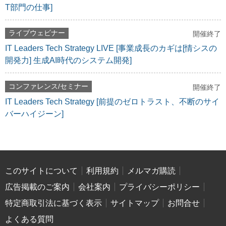
T部門の仕事]
ライブウェビナー
開催終了
IT Leaders Tech Strategy LIVE [事業成長のカギは[情シスの
開発力] 生成AI時代のシステム開発]
コンファレンス/セミナー
開催終了
IT Leaders Tech Strategy [前提のゼロトラスト、不断のサイ
バーハイジーン]
このサイトについて
利用規約
メルマガ購読
広告掲載のご案内
会社案内
プライバシーポリシー
特定商取引法に基づく表示
サイトマップ
お問合せ
よくある質問