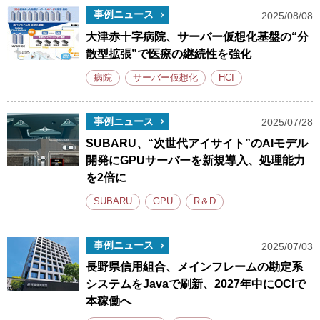
事例ニュース
2025/08/08
大津赤十字病院、サーバー仮想化基盤の“分
散型拡張”で医療の継続性を強化
病院
サーバー仮想化
HCI
事例ニュース
2025/07/28
SUBARU、“次世代アイサイト”のAIモデル
開発にGPUサーバーを新規導入、処理能力
を2倍に
SUBARU
GPU
R＆D
事例ニュース
2025/07/03
長野県信用組合、メインフレームの勘定系
システムをJavaで刷新、2027年中にOCIで
本稼働へ