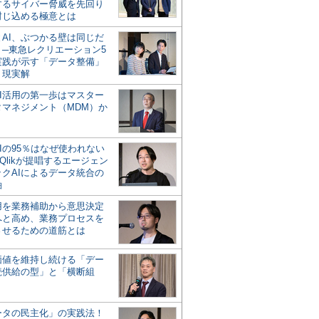
するサイバー脅威を先回り
封じ込める極意とは
とAI、ぶつかる壁は同じだ
」─東急レクリエーション5
実践が示す「データ整備」
う現実解
AI活用の第一歩はマスター
タマネジメント（MDM）か
Iの95％はなぜ使われない
Qlikが提唱するエージェン
ックAIによるデータ統合の
軸
活用を業務補助から意思決定
へと高め、業務プロセスを
させるための道筋とは
の価値を維持し続ける「デー
続供給の型」と「横断組
ータの民主化」の実践法！