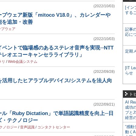
(2022/10/03)
[イン
する
ウェア新版「mitoco V18.0」、カレンダーや
能を追加・改善
ープウェア
記事
応に
(2022/10/03)
イベントで臨場感のあるステレオ音声を実現─NTT
定期
テレオエコーキャンセラライブラリ」
ラリ
/
Web会議システム
[IT
(2022/09/28)
らせ
を活用したヒアラブルデバイス/システムを法人向
ト
AI R
(2022/09/21)
成功
プとJ
「Ruby Dictation」で単語認識精度を向上─日
経営
ズ・テクノロジー
“感動
クノロジー
/
音声認識
/
コンタクトセンター
動くA