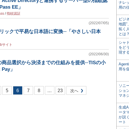
tive Directoryと連携するサーバー型の指紋認
ナレ
ass EE」
用の仕
ss
/
指紋認証
ビジ
(2022/07/05)
地図
拓く
クリックで平易な日本語に変換─「やさしい日本
とは
シャ
ebサイト
をどう
現す
(2022/06/30)
商品選択から決済までの仕組みを提供─TISの小
Age
 Pay」
用を
ソニ
5
6
7
8
…
23
次へ
ショ
マネ
生成
ータ
が説く
ート