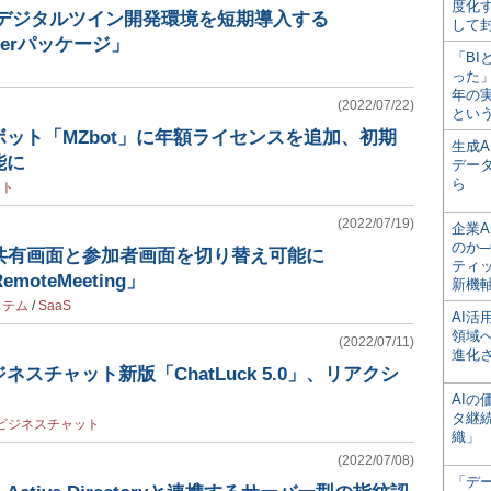
度化
/デジタルツイン開発環境を短期導入する
して
arterパッケージ」
「BI
った
年の
(2022/07/22)
とい
ボット「MZbot」に年額ライセンスを追加、初期
生成
能に
デー
ら
ット
(2022/07/19)
企業A
のか─
料共有画面と参加者画面を切り替え可能に
ティ
moteMeeting」
新機
ステム
/
SaaS
AI
領域
(2022/07/11)
進化
スチャット新版「ChatLuck 5.0」、リアクシ
AI
タ継
ビジネスチャット
織」
(2022/07/08)
「デ