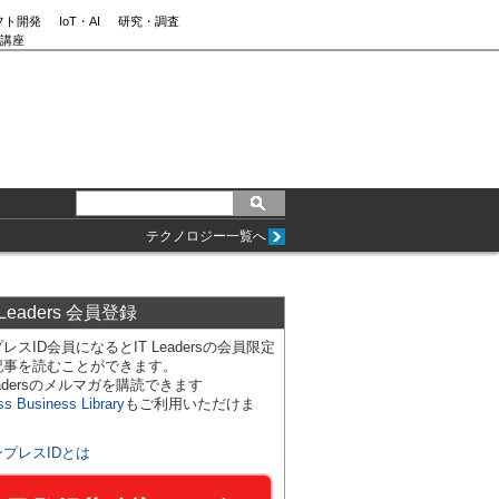
フト開発
IoT・AI
研究・調査
講座
テクノロジー一覧へ
 Leaders 会員登録
レスID会員になるとIT Leadersの会員限定
記事を読むことができます。
Leadersのメルマガを購読できます
ss Business Library
もご利用いただけま
ンプレスIDとは