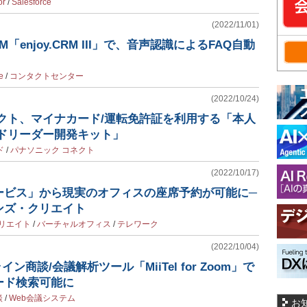
or
/
Salesforce
(2022/11/01)
「enjoy.CRM III」で、音声認識によるFAQ自動
e
/
コンタクトセンター
(2022/10/24)
クト、マイナカード/運転免許証を利用する「本人
ードリーダー開発キット」
ド
/
パナソニック コネクト
(2022/10/17)
ービス」から現実のオフィスの座席予約が可能に─
ンズ・クリエイト
リエイト
/
バーチャルオフィス
/
テレワーク
(2022/10/04)
イン商談/会議解析ツール「MiiTel for Zoom」で
ード検索可能に
談
/
Web会議システム
お