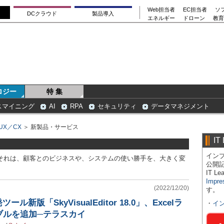
Web担当者
EC担当者
ソ
DCクラウド
製品導入
エネルギー
ドローン
教育
ロジー
特 集
スマイニング
AI
RPA
セキュリティ
データマネジメント
UX／CX
＞ 新製品・サービス
IT
インプ
─。それは、顧客とのビジネスや、システムの使い勝手を、大きく変
公開
IT 
Impre
(2022/12/20)
す。
発ツール新版「SkyVisualEditor 18.0」、Excelラ
・
イ
ブルを追加─テラスカイ