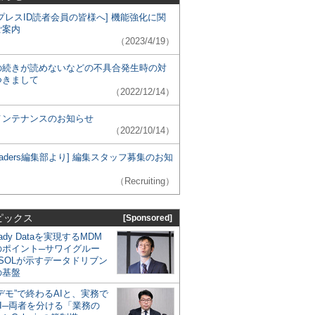
プレスID読者会員の皆様へ] 機能強化に関
ご案内
（2023/4/19）
の続きが読めないなどの不具合発生時の対
つきまして
（2022/12/14）
メンテナンスのお知らせ
（2022/10/14）
 Leaders編集部より] 編集スタッフ募集のお知
（Recruiting）
ピックス
[Sponsored]
eady Dataを実現するMDM
のポイント─サワイグルー
SOLが示すデータドリブン
の基盤
デモ”で終わるAIと、実務で
I─両者を分ける「業務の