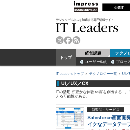
企業IT
デジタルビジネスを加速する専門情報サイト
経営課題
テクノ
トップ
ユーザー動向
プロセ
IT Leaders トップ
＞
テクノロジー一覧
＞
UI／
UI／UX／CX
ITの活用で“豊かな体験や場”を創出する
える可能性がある。
新製品・サービス
Salesforce画面開
イクなデータテー