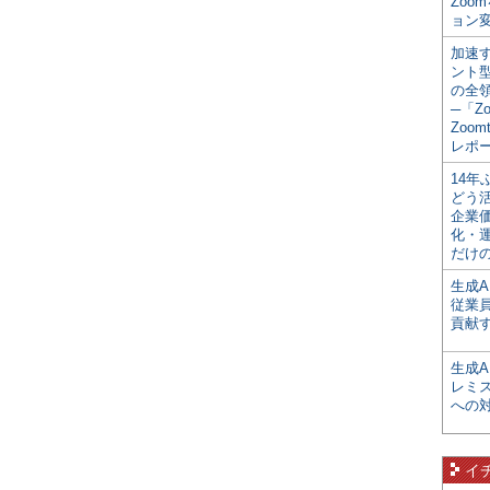
Zoo
ョン変
加速す
ント
の全
─「Z
Zoomt
レポ
14
どう
企業
化・
だけの
生成A
従業
貢献す
生成
レミ
への
イ