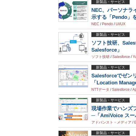
新製品・サービス
NEC、パーソナ
示する「Pendo」
NEC
/
Pendo
/
UI/UX
新製品・サービス
ソフト技研、Sales
Salesforce」
ソフト技研
/
Salesforce
/
Y
新製品・サービス
Salesforce
「Location Manag
NTTデータ
/
Salesforce
/
A
新製品・サービス
現場作業でハンズフ
─「AmiVoice ス
アドバンスト・メディア
/
E
新製品・サービス