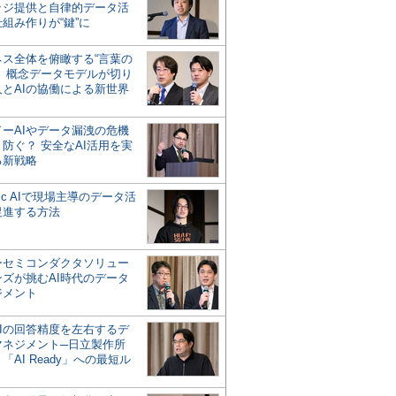
ッジ提供と自律的データ活
組み作りが“鍵”に
ネス全体を俯瞰する“言葉の
”、概念データモデルが切り
人とAIの協働による新世界
？
ドーAIやデータ漏洩の危機
防ぐ？ 安全なAI活用を実
る新戦略
ntic AIで現場主導のデータ活
促進する方法
ーセミコンダクタソリュー
ンズが挑むAI時代のデータ
ジメント
AIの回答精度を左右するデ
マネジメント─日立製作所
「AI Ready」への最短ル