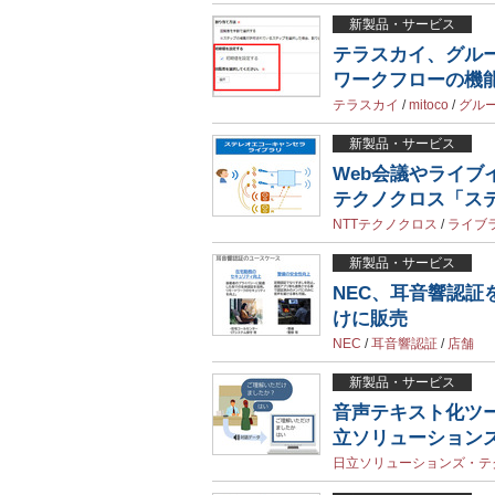
新製品・サービス
テラスカイ、グループ
ワークフローの機
テラスカイ
/
mitoco
/
グル
新製品・サービス
Web会議やライブ
テクノクロス「ス
NTTテクノクロス
/
ライブ
新製品・サービス
NEC、耳音響認証
けに販売
NEC
/
耳音響認証
/
店舗
新製品・サービス
音声テキスト化ツール
立ソリューション
日立ソリューションズ・テ