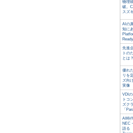
物理
破。C
スズ
AI
知にある
Plat
Read
先進
トの
とは
優れ
リを
ズ向
実像
VDI
トコ
ズク
「Par
AI時
NEC・
語る