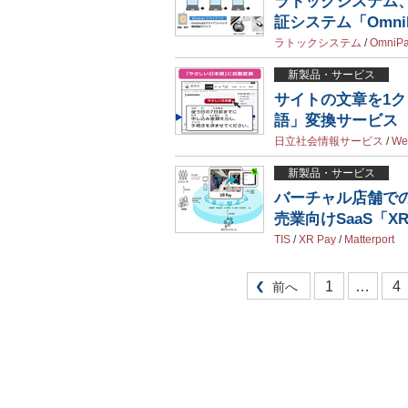
ラトックシステム、Ac
証システム「OmniP
ラトックシステム
/
OmniPa
新製品・サービス
サイトの文章を1
語」変換サービス
日立社会情報サービス
/
W
新製品・サービス
バーチャル店舗での
売業向けSaaS「XR
TIS
/
XR Pay
/
Matterport
1
…
4
前へ