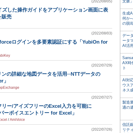
文脈」
(2022/08/05)
ライズした操作ガイドをアプリケーション画面に表
生成
を販売
何か─
の脱
(2022/08/03)
デー
ータ
forceログインを多要素認証にする「YubiOn for
AI活
ubiKey
San
AX
(2022/07/29)
ト
でゼンリンの詳細な地図データを活用─NTTデータの
AI
er」
ウス
ppExchange
ネス
(2022/07/27)
製造
リー/アイズフリーのExcel入力を可能に
適の
ーパーボイスエントリー for Excel」
xcel
/
AmiVoice
信託銀
(2022/07/26)
リテ