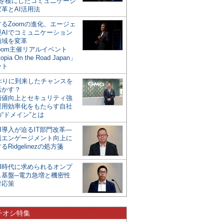
mを核にしたコミュニケーシ
革とAI活用法
るZoomの進化、エージェ
型AIでコミュニケーション
領域を変革
oom主催リアルイベント
opia On the Road Japan」
ート
年ぶりに到来したチャンスを
活かす？
価値向上とセキュリティ強
運用効率化をもたらす自社
“ドメイン”とは
I導入が迫るIT部門改革―
員エンゲージメント向上に
るRidgelinezの処方箋
AI時代に求められるオンプ
ス基盤─電力急増と機密性
対応策
チオシ特集