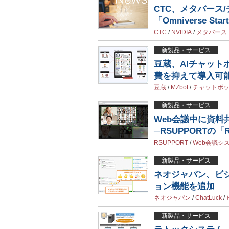
CTC、メタバース
「Omniverse St
CTC
/
NVIDIA
/
メタバース
新製品・サービス
豆蔵、AIチャット
費を抑えて導入可
豆蔵
/
MZbot
/
チャットボ
新製品・サービス
Web会議中に資
─RSUPPORTの「Re
RSUPPORT
/
Web会議シ
新製品・サービス
ネオジャパン、ビジネ
ョン機能を追加
ネオジャパン
/
ChatLuck
/
新製品・サービス