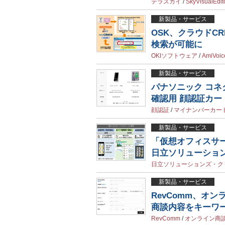
テラスカイ
/
SkyVisualEdit
新製品・サービス
OSK、クラウドCRM
検索が可能に
OKIソフトウェア
/
AmiVoic
新製品・サービス
パナソニック コネ
確認用 顔認証カ
顔認証
/
マイナンバーカー
新製品・サービス
「仮想オフィスサ
日立ソリューショ
日立ソリューションズ・ク
新製品・サービス
RevComm、オンラ
商談内容をキーワ
RevComm
/
オンライン商