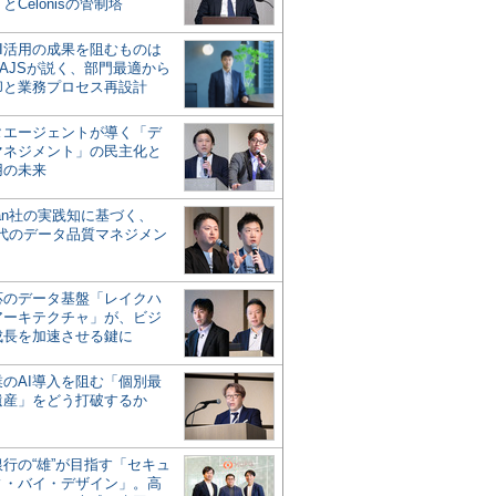
とCelonisの管制塔
AI活用の成果を阻むものは
AJSが説く、部門最適から
却と業務プロセス再設計
タエージェントが導く「デ
マネジメント」の民主化と
用の未来
san社の実践知に基づく、
時代のデータ品質マネジメン
対応のデータ基盤「レイクハ
アーキテクチャ」が、ビジ
成長を加速させる鍵に
業のAI導入を阻む「個別最
遺産」をどう打破するか
行の“雄”が目指す「セキュ
ィ・バイ・デザイン」。高