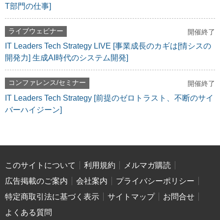
T部門の仕事]
ライブウェビナー
開催終了
IT Leaders Tech Strategy LIVE [事業成長のカギは[情シスの
開発力] 生成AI時代のシステム開発]
コンファレンス/セミナー
開催終了
IT Leaders Tech Strategy [前提のゼロトラスト、不断のサイ
バーハイジーン]
このサイトについて
利用規約
メルマガ購読
広告掲載のご案内
会社案内
プライバシーポリシー
特定商取引法に基づく表示
サイトマップ
お問合せ
よくある質問