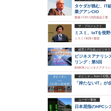
タケダが挑む、I
業グアンCIO
製薬
/
CIO
/
武田薬品工業
ザ・プロジェクト
ミスミ、IoTを視
ミスミ
/
B2B
/
製造
経営とITを結ぶビジネス
ビジネスアナリシ
リング：第5回
BABOK
/
ビジネスアナリシ
オピニオン from CIO
「持たないIT」が
ユーザー事例
日本屈指のHPCシ