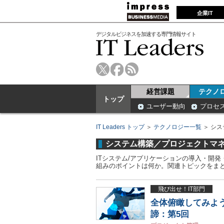
企業IT
デジタルビジネスを加速する専門情報サイト
経営課題
テクノ
トップ
ユーザー動向
プロセ
IT Leaders トップ
＞
テクノロジー一覧
＞ シ
システム構築／プロジェクトマ
ITシステム/アプリケーションの導入・開
組みのポイントは何か。関連トピックをま
飛び出せ！IT部門
全体俯瞰してみよう
諦：第5回