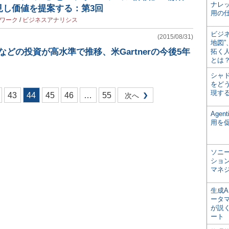
ナレ
見し価値を提案する：第3回
用の仕
ワーク
/
ビジネスアナリシス
ビジ
(2015/08/31)
地図
Mなどの投資が高水準で推移、米Gartnerの今後5年
拓く
とは
シャ
をどう
現す
43
44
45
46
…
55
次へ
Age
用を
ソニ
ショ
マネ
生成
ータ
が説く
ート