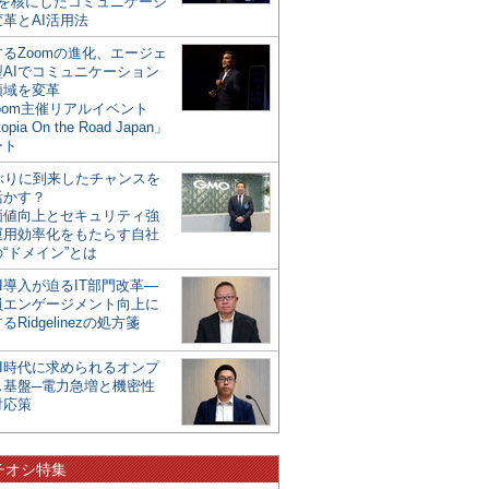
mを核にしたコミュニケーシ
革とAI活用法
るZoomの進化、エージェ
型AIでコミュニケーション
領域を変革
oom主催リアルイベント
opia On the Road Japan」
ート
年ぶりに到来したチャンスを
活かす？
価値向上とセキュリティ強
運用効率化をもたらす自社
“ドメイン”とは
I導入が迫るIT部門改革―
員エンゲージメント向上に
るRidgelinezの処方箋
AI時代に求められるオンプ
ス基盤─電力急増と機密性
対応策
チオシ特集