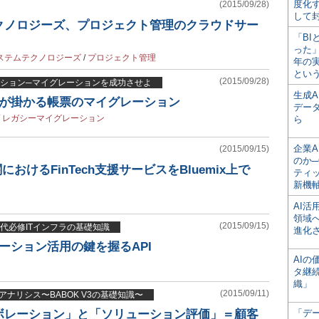
度化
(2015/09/28)
して
クノロジーズ、プロジェクト管理のクラウドサー
「BI
った
ステムテクノロジーズ
/
プロジェクト管理
年の
とい
(2015/09/28)
ション─マイグレーションを成功させよ
生成
間が掛かる帳票のマイグレーション
デー
/
レガシーマイグレーション
ら
企業A
(2015/09/15)
のか─
におけるFinTech支援サービスをBluemix上で
ティ
新機
AI
領域
(2015/09/15)
代必修ITインフラの基礎知識
進化
ーション活用の鍵を握るAPI
AI
タ継
織」
(2015/09/11)
アナリシス〜BABOK V3の基礎知識〜
ボレーション」と「ソリューション評価」＝顧客
「デ