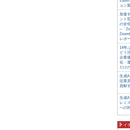
Zoo
ョン変
加速す
ント
の全
─「Z
Zoomt
レポ
14
どう
企業
化・
だけの
生成A
従業
貢献す
生成
レミ
への
イ