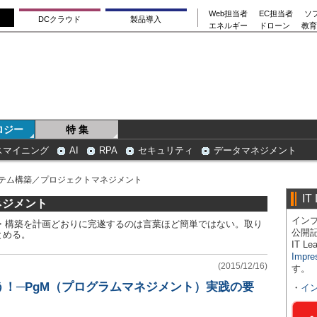
Web担当者
EC担当者
ソ
DCクラウド
製品導入
エネルギー
ドローン
教育
ロジー
特 集
スマイニング
AI
RPA
セキュリティ
データマネジメント
ステム構築／プロジェクトマネジメント
IT
ネジメント
インプ
発・構築を計画どおりに完遂するのは言葉ほど簡単ではない。取り
公開
とめる。
IT 
Impre
(2015/12/16)
す。
！─PgM（プログラムマネジメント）実践の要
・
イ