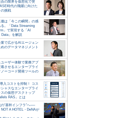
統合の限界を仮想化で突
ASE時代の飛躍に向けた
キの挑戦
の真価は「今この瞬間」の感
。「Data Streaming
form」で実現する「AI
y Data」を解説
企業で広がるAIエージェン
ためのデータマネジメント
？
たユーザー体験で業務アプ
定着させるエンタープライ
けノーコード開発ツールの
の導入コストを抑制！ コス
ンシャスなエンタープライ
ラスの仮想デスクトップ
allels RAS」とは
代の“基幹インフラ”へ──
NOT A HOTEL・DeNAが