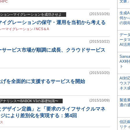
文脈」
/
HPC
生成
(2015/10/26)
ション─マイグレーションを成功させよ
何か─
トマイグレーションの保守・運用を当初から考える
の脱
シーマイグレーション
/
NCS＆A
デー
ータ
(2015/10/22)
AI活
ーサービス市場が順調に成長、クラウドサービス
San
AX
ト
(2015/10/20)
AI
ち上げを全面的に支援するサービスを開始
ウス
ネス
製造
(2015/10/09)
アナリシス〜BABOK V3の基礎知識〜
適の
とデザイン定義」と「要求のライフサイクルマネ
ンジにより差別化を実現する：第4回
信託銀
ス
リテ