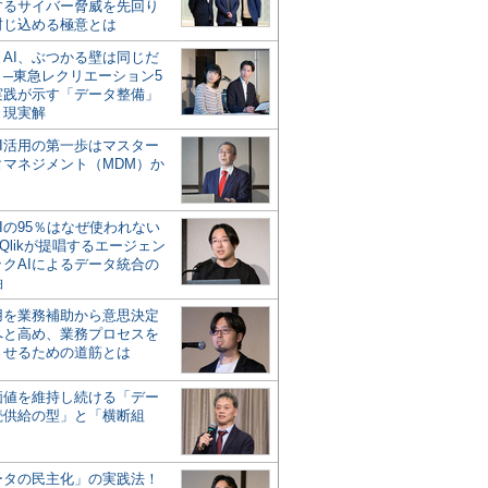
するサイバー脅威を先回り
封じ込める極意とは
とAI、ぶつかる壁は同じだ
」─東急レクリエーション5
実践が示す「データ整備」
う現実解
AI活用の第一歩はマスター
タマネジメント（MDM）か
Iの95％はなぜ使われない
Qlikが提唱するエージェン
ックAIによるデータ統合の
軸
活用を業務補助から意思決定
へと高め、業務プロセスを
させるための道筋とは
の価値を維持し続ける「デー
続供給の型」と「横断組
ータの民主化」の実践法！