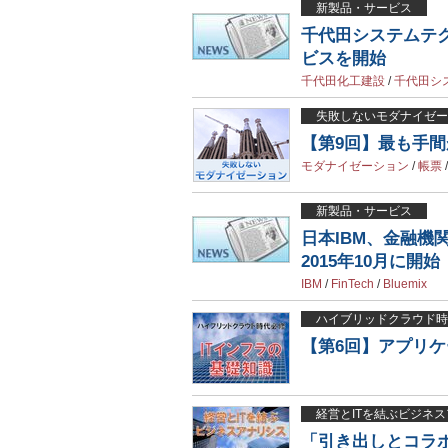
新製品・サービス
千代田システムテ
ビスを開始
千代田化工建設
/
千代田シ
失敗しないモダナイゼー
【第9回】最も手
モダナイゼーション
/
帳票
新製品・サービス
日本IBM、金融機関
2015年10月に開始
IBM
/
FinTech
/
Bluemix
ハイブリッドクラウド時
【第6回】アプリケ
経営とITを結ぶビジネス
「引き出しとコラ