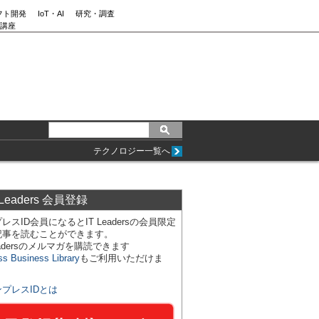
フト開発
IoT・AI
研究・調査
講座
テクノロジー一覧へ
 Leaders 会員登録
レスID会員になるとIT Leadersの会員限定
記事を読むことができます。
Leadersのメルマガを購読できます
ss Business Library
もご利用いただけま
ンプレスIDとは