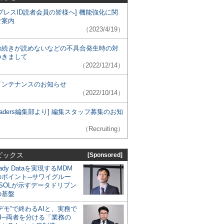
プレスID読者会員の皆様へ] 機能強化に関
ご案内
（2023/4/19）
の続きが読めないなどの不具合発生時の対
つきまして
（2022/12/14）
メンテナンスのお知らせ
（2022/10/14）
 Leaders編集部より] 編集スタッフ募集のお知
（Recruiting）
ピックス
[Sponsored]
eady Dataを実現するMDM
のポイント─サワイグルー
SOLが示すデータドリブン
の基盤
デモ”で終わるAIと、実務で
I─両者を分ける「業務の