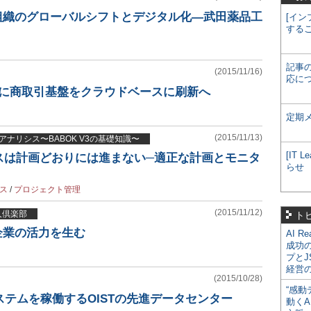
T組織のグローバルシフトとデジタル化―武田薬品工
[イン
する
記事
(2015/11/16)
応に
野に商取引基盤をクラウドベースに刷新へ
定期
(2015/11/13)
アナリシス〜BABOK V3の基礎知識〜
[IT
スは計画どおりには進まない─適正な計画とモニタ
らせ
ス
/
プロジェクト管理
(2015/11/12)
賢人倶楽部
ト
企業の活力を生む
AI R
成功
プとJ
経営
(2015/10/28)
“感動
ステムを稼働するOISTの先進データセンター
動くA