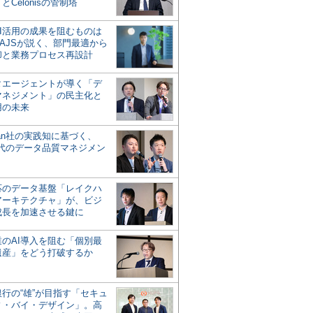
とCelonisの管制塔
AI活用の成果を阻むものは
AJSが説く、部門最適から
却と業務プロセス再設計
タエージェントが導く「デ
マネジメント」の民主化と
用の未来
san社の実践知に基づく、
時代のデータ品質マネジメン
対応のデータ基盤「レイクハ
アーキテクチャ」が、ビジ
成長を加速させる鍵に
業のAI導入を阻む「個別最
遺産」をどう打破するか
行の“雄”が目指す「セキュ
ィ・バイ・デザイン」。高