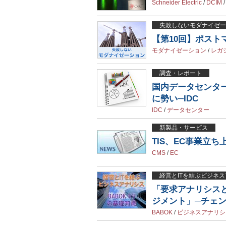
Schneider Electric
/
DCIM
失敗しないモダナイゼー
【第10回】ポス
モダナイゼーション
/
レガ
調査・レポート
国内データセンタ
に勢い─IDC
IDC
/
データセンター
新製品・サービス
TIS、EC事業立
CMS
/
EC
経営とITを結ぶビジネス
「要求アナリシス
ジメント」─チェ
BABOK
/
ビジネスアナリシ