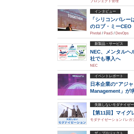
プロジェクト管理
インタビュー
「シリコンバレーは“
のロブ・ミーCEO
Pivotal
/
PaaS
/
DevOps
新製品・サービス
NEC、メンタルヘ
社でも導入へ
NEC
イベントレポート
日本企業の“アジャ
Management
失敗しないモダナイゼー
【第11回】マイグ
モダナイゼーション
/
レガ
ザ・プロジェクト