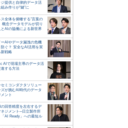
ッジ提供と自律的データ活
組み作りが“鍵”に
ネス全体を俯瞰する“言葉の
”、概念データモデルが切り
人とAIの協働による新世界
？
ドーAIやデータ漏洩の危機
防ぐ？ 安全なAI活用を実
る新戦略
ntic AIで現場主導のデータ活
促進する方法
ーセミコンダクタソリュー
ンズが挑むAI時代のデータ
ジメント
AIの回答精度を左右するデ
マネジメント─日立製作所
「AI Ready」への最短ル