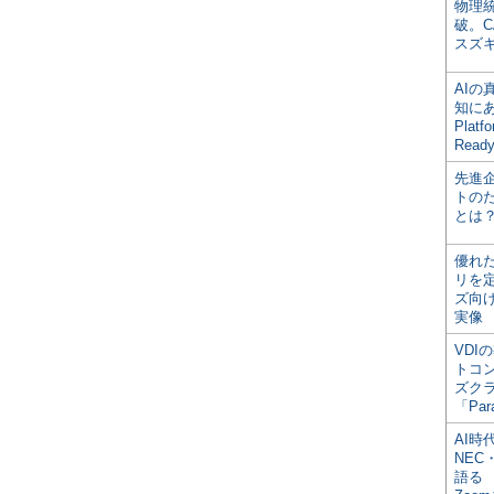
物理
破。C
スズ
AI
知にある
Plat
Read
先進
トの
とは
優れ
リを
ズ向
実像
VDI
トコ
ズク
「Par
AI時
NEC・
語る