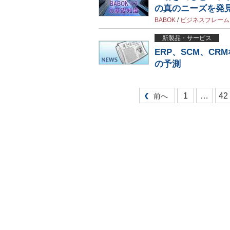
の真のニーズを発
BABOK
/
ビジネスフレーム
新製品・サービス
ERP、SCM、CR
の予測
1
…
42
前へ