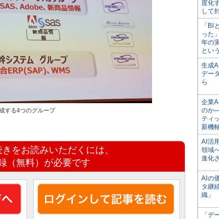
度化
して
「BI
った
年の
とい
生成
デー
ら
企業A
のか─
成する4つのグループ
ティ
新機
AI
続きをお読みいただくには、
領域
進化
録（無料）が必要です
AI
タ継
織」
「デ