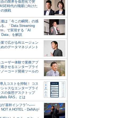
統合の限界を仮想化で突
ASE時代の飛躍に向けた
キの挑戦
の真価は「今この瞬間」の感
。「Data Streaming
form」で実現する「AI
y Data」を解説
企業で広がるAIエージェン
ためのデータマネジメント
？
たユーザー体験で業務アプ
定着させるエンタープライ
けノーコード開発ツールの
の導入コストを抑制！ コス
ンシャスなエンタープライ
ラスの仮想デスクトップ
allels RAS」とは
代の“基幹インフラ”へ──
NOT A HOTEL・DeNAが