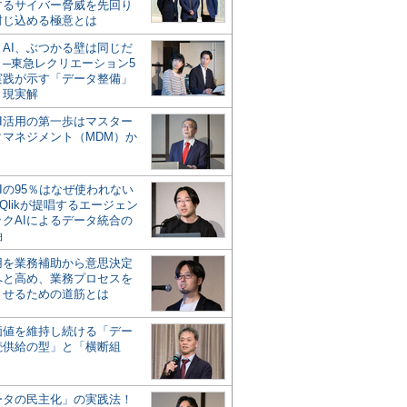
するサイバー脅威を先回り
封じ込める極意とは
とAI、ぶつかる壁は同じだ
」─東急レクリエーション5
実践が示す「データ整備」
う現実解
AI活用の第一歩はマスター
タマネジメント（MDM）か
Iの95％はなぜ使われない
Qlikが提唱するエージェン
ックAIによるデータ統合の
軸
活用を業務補助から意思決定
へと高め、業務プロセスを
させるための道筋とは
の価値を維持し続ける「デー
続供給の型」と「横断組
ータの民主化」の実践法！