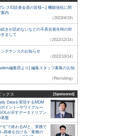
プレスID読者会員の皆様へ] 機能強化に関
ご案内
（2023/4/19）
の続きが読めないなどの不具合発生時の対
つきまして
（2022/12/14）
メンテナンスのお知らせ
（2022/10/14）
 Leaders編集部より] 編集スタッフ募集のお知
（Recruiting）
ピックス
[Sponsored]
eady Dataを実現するMDM
のポイント─サワイグルー
SOLが示すデータドリブン
の基盤
デモ”で終わるAIと、実務で
I─両者を分ける「業務の