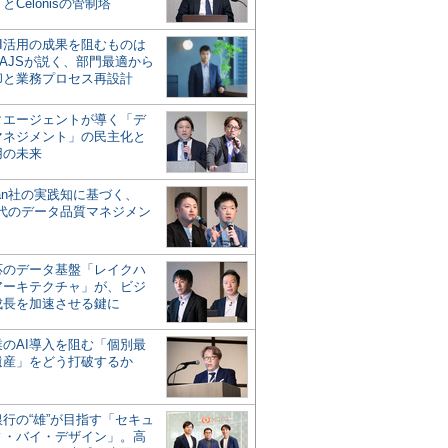
とCelonisの管制塔
AI活用の成果を阻むものは
AJSが説く、部門最適から
却と業務プロセス再設計
タエージェントが導く「デ
マネジメント」の民主化と
用の未来
san社の実践知に基づく、
時代のデータ品質マネジメン
対応のデータ基盤「レイクハ
アーキテクチャ」が、ビジ
成長を加速させる鍵に
業のAI導入を阻む「個別最
遺産」をどう打破するか
行の“雄”が目指す「セキュ
ィ・バイ・デザイン」。高