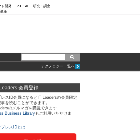
フト開発
IoT・AI
研究・調査
講座
テクノロジー一覧へ
 Leaders 会員登録
レスID会員になるとIT Leadersの会員限定
記事を読むことができます。
Leadersのメルマガを購読できます
ss Business Library
もご利用いただけま
ンプレスIDとは