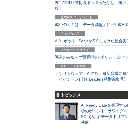
2027年4月強制適用へ待ったなし、施行迫
版】
生成AI/AIエージェント
成否のカギは「データ基盤」に─生成AI時代
フィジカルAI
AI/ロボット─Society 5.0に向けた社会実
メールセキュリティ
導入のみならず運用時の“ポリシー上げ”が肝心
ゼロトラスト戦略
ランサムウェア、AI詐欺…最新脅威に抗
ーハイジーン]【IT Leaders特別編集号】
トピックス
AI Ready Dataを実現す
功のポイント─サワイグル
SOLが示すデータドリブ
基盤