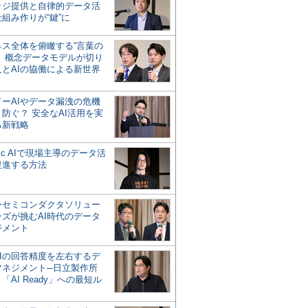
ッジ提供と自律的データ活
組み作りが“鍵”に
ネス全体を俯瞰する“言葉の
”、概念データモデルが切り
人とAIの協働による新世界
？
ドーAIやデータ漏洩の危機
防ぐ？ 安全なAI活用を実
る新戦略
ntic AIで現場主導のデータ活
促進する方法
ーセミコンダクタソリュー
ンズが挑むAI時代のデータ
ジメント
AIの回答精度を左右するデ
マネジメント─日立製作所
「AI Ready」への最短ル