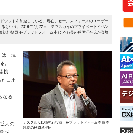
ウドシフトを加速している。現在、セールスフォースのユーザー
るという。2016年7月22日、テラスカイのプライベートイベン
ル CIO兼執行役員 e-プラットフォーム本部 本部長の秋岡洋平氏が登壇
ルは、現
いる。
提携
った日用
らなる
アスクル CIO兼執行役員 e-プラットフォーム本部 本
業拡大の
部長の秋岡洋平氏
お
開設す