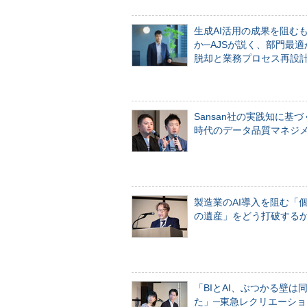
生成AI活用の成果を阻む
か─AJSが説く、部門最適
脱却と業務プロセス再設
Sansan社の実践知に基づ
時代のデータ品質マネジ
製造業のAI導入を阻む「
の遺産」をどう打破する
「BIとAI、ぶつかる壁は
た」─東急レクリエーショ