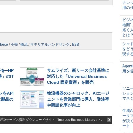
ナレ
用の仕
ビジ
地図
拓く
とは
シャ
force
/
小売
/
物流
/
マテリアルハンドリング
/
B2B
をどう
現す
Age
を─HP
サムライズ、新リース会計基準に
用を
」のIT
対応した「Universal Business
Cloud 固定資産」を販売
ソニ
をAPI
物流機器のジャロック、AIエージ
ショ
マネ
社製品の
ェントを営業部門に導入、受注率
や商談化率が向上
生成
ータ
品/サービス資料ダウンロードサイト「Impress Business Library」へ」
が説く
ート