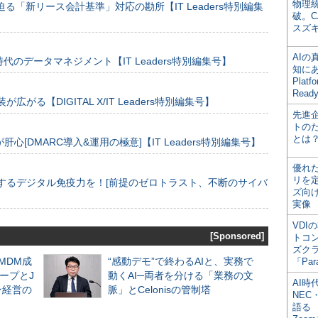
物理
る「新リース会計基準」対応の勘所【IT Leaders特別編集
破。C
スズ
AI
のデータマネジメント【IT Leaders特別編集号】
知にある
Plat
Read
装が広がる【DIGITAL X/IT Leaders特別編集号】
先進
トの
とは
[DMARC導入&運用の極意]【IT Leaders特別編集号】
優れ
リを
するデジタル免疫力を！[前提のゼロトラスト、不断のサイバ
ズ向
実像
VDI
[Sponsored]
トコ
ズク
るMDM成
“感動デモ”で終わるAIと、実務で
「Par
ープとJ
動くAI─両者を分ける「業務の文
AI時
ン経営の
脈」とCelonisの管制塔
NEC・
語る