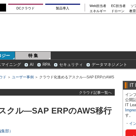
Web担当者
EC担当者
ソ
DCクラウド
製品導入
エネルギー
ドローン
教育
ロジー
特 集
スマイニング
AI
RPA
セキュリティ
データマネジメント
ウド
＞
ユーザー事例
＞ クラウド化進めるアスクル―SAP ERPのAWS
IT
クラウド記事一覧へ
インプ
公開
IT 
クル―SAP ERPのAWS移行
Impre
す。
・
イ
s編集部）