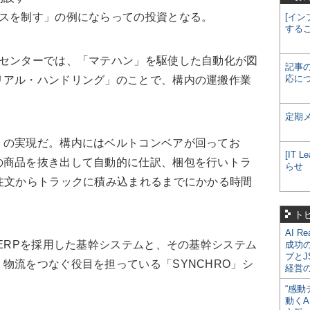
ースを制す」の例にならっての投資となる。
[イン
する
センターでは、「マテハン」を駆使した自動化が図
記事
応に
リアル・ハンドリング」のことで、構内の運搬作業
定期
の実現だ。構内にはベルトコンベアが回ってお
[IT
の商品を抜き出して自動的に仕訳、梱包を行いトラ
らせ
注文からトラックに積み込まれるまでにかかる時間
ト
AI R
ERPを採用した基幹システムと、その基幹システム
成功
プとJ
物流をつなぐ役目を担っている「SYNCHRO」シ
経営
“感動
動くA