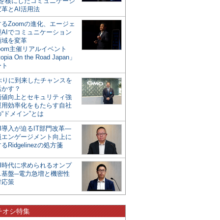
mを核にしたコミュニケーシ
革とAI活用法
るZoomの進化、エージェ
型AIでコミュニケーション
領域を変革
oom主催リアルイベント
opia On the Road Japan」
ート
年ぶりに到来したチャンスを
活かす？
価値向上とセキュリティ強
運用効率化をもたらす自社
“ドメイン”とは
I導入が迫るIT部門改革―
員エンゲージメント向上に
るRidgelinezの処方箋
AI時代に求められるオンプ
ス基盤─電力急増と機密性
対応策
チオシ特集