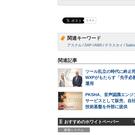
リスト
関連キーワード
アスクル
/
SAP
/
AWS
/
テラスカイ
/
Sales
関連記事
ツール乱立の時代に終止符
WXPがもたらす「先手必勝
運用
PKSHA、音声認識エンジン
サービスとして販売、自
技術基盤を外部に提供
おすすめのホワイトペーパー
「製
業務システム