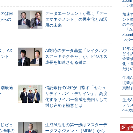
Zoo
ョン変
ものは何
データエージェントが導く「デー
加速す
からの
タマネジメント」の民主化とAI活
ント
の全
計
用の未来
─「Z
Zoomt
レポ
14
く、AX
AI対応のデータ基盤「レイクハウ
どう
メント
スアーキテクチャ」が、ビジネス
企業
成長を加速させる鍵に
化・
だけの
生成A
従業
個別最適
信託銀行の“雄”が目指す「セキュ
貢献す
か
リティ・バイ・デザイン」。高度
化するサイバー脅威を先回りして
生成
レミ
封じ込める極意とは
への
同じだっ
生成AI活用の第一歩はマスターデ
イ
ン5年の
ータマネジメント（MDM）から