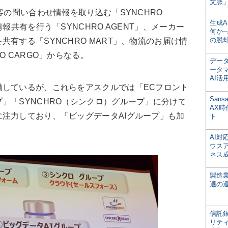
文脈」
客の問い合わせ情報を取り込む「SYNCHRO
生成
報共有を行う「SYNCHRO AGENT」、メーカー
何か─
の脱
有する「SYNCHRO MART」、物流のお届け情
O CARGO」からなる。
デー
ータ
AI活
しているが、これらをアスクルでは「ECフロント
San
」「SYNCHRO（シンクロ）グループ」に分けて
AX
注力しており、「ビッグデータAIグループ」も加
ト
AI
ウス
ネス
製造
適の
信託銀
リテ