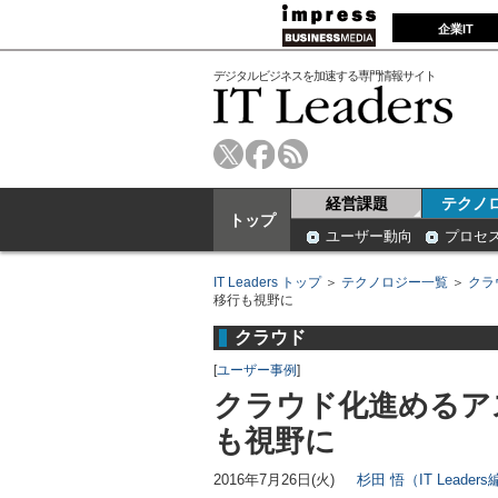
企業IT
デジタルビジネスを加速する専門情報サイト
経営課題
テクノ
トップ
ユーザー動向
プロセ
IT Leaders トップ
＞
テクノロジー一覧
＞
クラ
移行も視野に
クラウド
[
ユーザー事例
]
クラウド化進めるアス
も視野に
2016年7月26日(火)
杉田 悟（IT Leader