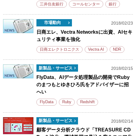
三井住友銀行
コールセンター
銀行
市場動向
2018/02/23
日商エレ、Vectra Networksに出資、AIセキ
ュリティ事業を強化
日商エレクトロニクス
Vectra AI
NDR
新製品・サービス
2018/02/15
FlyData、AIデータ処理製品の開発でRuby
のまつもとゆきひろ氏をアドバイザーに招
へい
FlyData
Ruby
Redshift
新製品・サービス
2018/02/14
顧客データ分析クラウド「TREASURE CD