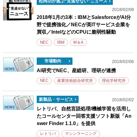
松岡功が選ぶ“見逃せない”ニュース
2018/02/08
2018年1月の3本：IBMとSalesforceがAI分
野で提携強化／NECが英ITサービス企業を
買収／IntelなどのCPUに脆弱性騒動
NEC
IBM
M＆A
市場動向
2018/02/06
AI研究でNEC、産総研、理研が連携
NEC
産業技術総合研究所
理化学研究所
新製品・サービス
2018/02/02
レトリバ、自然言語処理/機械学習を活用し
たコールセンター回答支援ソフト新版「An
swer Finder 1.1.0」を提供
レトリバ
マシンラーニング