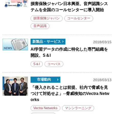
損害保険ジャパン日本興亜、音声認識シス
テムを全国のコールセンターに導入開始
損害保険ジャパン
コールセンター
音声認識
新製品・サービス
2018/03/15
AI学習データの作成に特化した専門組織を
開設、S＆I
S＆I
コーパス
市場動向
2018/03/13
「侵入されることは前提、社内で脅威を見
つけて対処せよ」─脅威検知のVectra Netw
orks
Vectra Networks
マシンラーニング