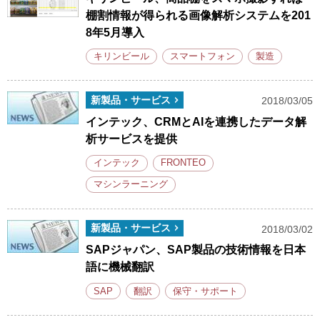
棚割情報が得られる画像解析システムを201
8年5月導入
キリンビール
スマートフォン
製造
新製品・サービス
2018/03/05
インテック、CRMとAIを連携したデータ解
析サービスを提供
インテック
FRONTEO
マシンラーニング
新製品・サービス
2018/03/02
SAPジャパン、SAP製品の技術情報を日本
語に機械翻訳
SAP
翻訳
保守・サポート