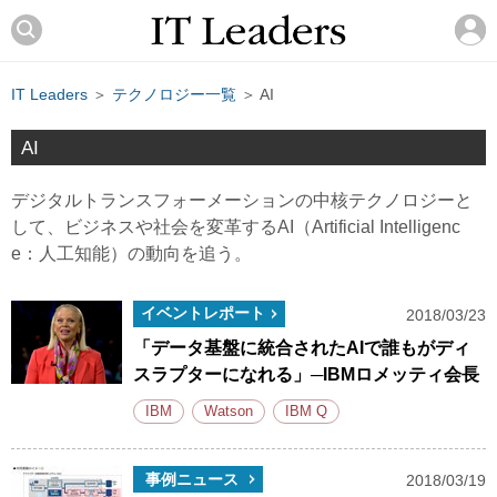
IT Leaders
＞
テクノロジー一覧
＞ AI
AI
デジタルトランスフォーメーションの中核テクノロジーと
して、ビジネスや社会を変革するAI（Artificial Intelligenc
e：人工知能）の動向を追う。
イベントレポート
2018/03/23
「データ基盤に統合されたAIで誰もがディ
スラプターになれる」─IBMロメッティ会長
IBM
Watson
IBM Q
事例ニュース
2018/03/19