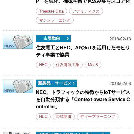
P」を強化、機械学習で見込み客をスコア化
Treasure Data
アナリティクス
マシンラーニング
市場動向
2018/02/13
住友電工とNEC、AIやIoTを活用したモビリ
ティ事業で協業
NEC
住友電気工業
MaaS
新製品・サービス
2018/02/08
NEC、トラフィックの特徴からIoTサービス
を自動分類する「Context-aware Service C
ontroller」
NEC
帯域制御
ディープラーニング